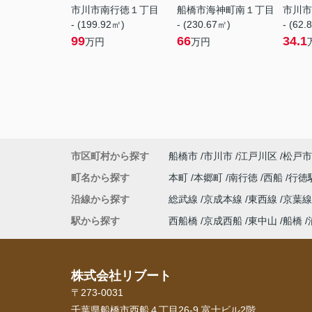
市川市南行徳１丁目
船橋市海神町南１丁目
市川市
- (199.92㎡)
- (230.67㎡)
- (62.
99
66
34.1
万円
万円
市区町村から探す
船橋市
市川市
江戸川区
松戸市
町名から探す
本町
本郷町
南行徳
西船
行徳
沿線から探す
総武線
京成本線
東西線
京葉
駅から探す
西船橋
京成西船
東中山
船橋
株式会社リブート
〒273-0031
千葉県船橋市西船４丁目26-9 富士ビル2階