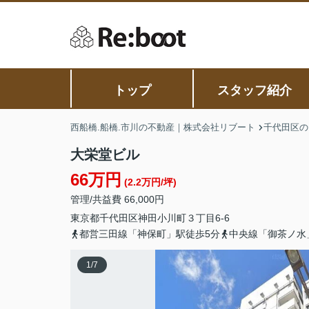
トップ
スタッフ紹介
西船橋.船橋.市川の不動産｜株式会社リブート
千代田区の
大栄堂ビル
66万円
(2.2万円/坪)
管理/共益費 66,000円
東京都
千代田区
神田小川町
３丁目6-6
都営三田線「神保町」駅徒歩5分
中央線「御茶ノ水
1
/
7