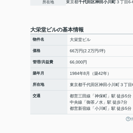
東京都
千代田区
神田小川町
３丁目6-
所在地
大栄堂ビルの基本情報
物件名
大栄堂ビル
価格
66万円(2.2万円/坪)
管理/共益費
66,000円
築年月
1984年8月（築42年）
所在地
東京都
千代田区
神田小川町
３丁目6
交通
都営三田線
「
神保町
」駅 徒歩5分
中央線
「
御茶ノ水
」駅 徒歩7分
都営新宿線
「
小川町
」駅 徒歩5分