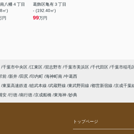
南八幡４丁目
葛飾区亀有３丁目
88㎡)
- (192.40㎡)
99
万円
万円
千葉市中央区
江東区
習志野市
千葉市美浜区
千代田区
千葉市稲毛
駅前
新井
田尻
印内町
海神町南
中葛西
線
東葉高速鉄道
総武本線
武蔵野線
東武野田線
都営新宿線
京成千葉
浦安
行徳
南行徳
京成船橋
東海神
妙典
トップページ