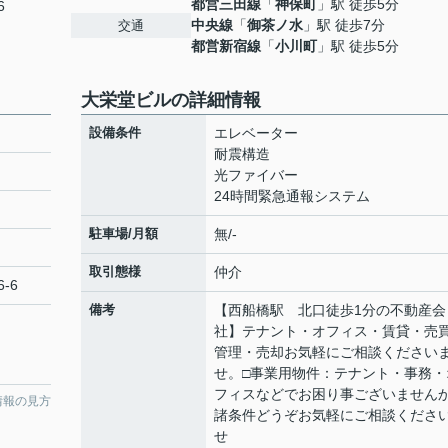
都営三田線
「
神保町
」駅 徒歩5分
6
中央線
「
御茶ノ水
」駅 徒歩7分
交通
都営新宿線
「
小川町
」駅 徒歩5分
大栄堂ビルの詳細情報
設備条件
エレベーター
耐震構造
光ファイバー
24時間緊急通報システム
駐車場/月額
無/-
取引態様
仲介
-6
備考
【西船橋駅 北口徒歩1分の不動産会
社】テナント・オフィス・賃貸・売
管理・売却お気軽にご相談ください
せ。□事業用物件：テナント・事務・
フィスなどでお困り事ございません
情報の見方
諸条件どうぞお気軽にご相談くださ
せ