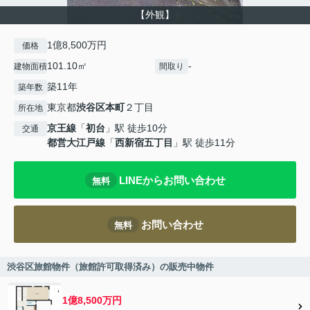
【外観】
1億8,500万円
価格
101.10㎡
-
建物面積
間取り
築11年
築年数
東京都
渋谷区
本町
２丁目
所在地
京王線
「
初台
」駅 徒歩10分
交通
都営大江戸線
「
西新宿五丁目
」駅 徒歩11分
LINEからお問い合わせ
無料
お問い合わせ
無料
渋谷区旅館物件（旅館許可取得済み）の販売中物件
1億8,500万円