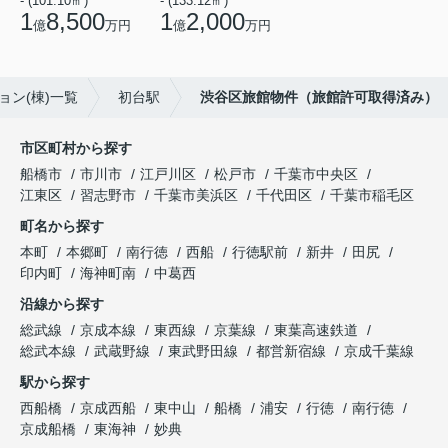
- (101.10㎡)
- (133.12㎡)
1
8,500
1
2,000
億
万円
億
万円
ョン(棟)一覧
初台駅
渋谷区旅館物件（旅館許可取得済み）
市区町村から探す
船橋市
市川市
江戸川区
松戸市
千葉市中央区
江東区
習志野市
千葉市美浜区
千代田区
千葉市稲毛区
町名から探す
本町
本郷町
南行徳
西船
行徳駅前
新井
田尻
印内町
海神町南
中葛西
沿線から探す
総武線
京成本線
東西線
京葉線
東葉高速鉄道
総武本線
武蔵野線
東武野田線
都営新宿線
京成千葉線
駅から探す
西船橋
京成西船
東中山
船橋
浦安
行徳
南行徳
京成船橋
東海神
妙典