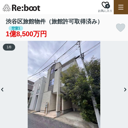
0
お気に入り
渋谷区旅館物件（旅館許可取得済み）
空室1
1億8,500万円
1
/
8