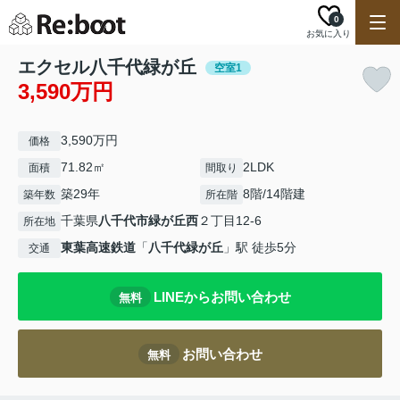
0
お気に入り
エクセル八千代緑が丘
空室1
3,590万円
3,590万円
価格
71.82㎡
2LDK
面積
間取り
築29年
8階/14階建
築年数
所在階
千葉県
八千代市
緑が丘西
２丁目12-6
所在地
東葉高速鉄道
「
八千代緑が丘
」駅 徒歩5分
交通
LINEからお問い合わせ
無料
お問い合わせ
無料