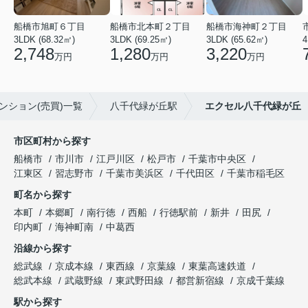
船橋市旭町６丁目
船橋市北本町２丁目
船橋市海神町２丁目
3LDK (68.32㎡)
3LDK (69.25㎡)
3LDK (65.62㎡)
4
2,748
1,280
3,220
万円
万円
万円
ンション(売買)一覧
八千代緑が丘駅
エクセル八千代緑が丘
市区町村から探す
船橋市
市川市
江戸川区
松戸市
千葉市中央区
江東区
習志野市
千葉市美浜区
千代田区
千葉市稲毛区
町名から探す
本町
本郷町
南行徳
西船
行徳駅前
新井
田尻
印内町
海神町南
中葛西
沿線から探す
総武線
京成本線
東西線
京葉線
東葉高速鉄道
総武本線
武蔵野線
東武野田線
都営新宿線
京成千葉線
駅から探す