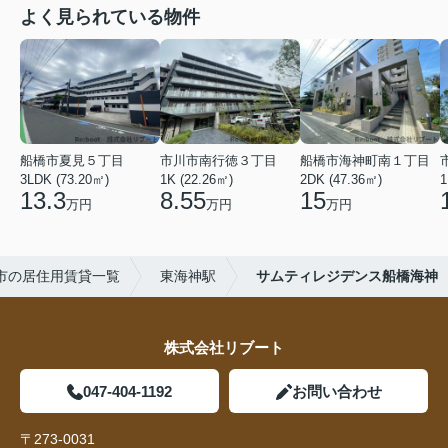
よく見られている物件
船橋市夏見５丁目
市川市南行徳３丁目
船橋市海神町南１丁目
3LDK (73.20㎡)
1K (22.26㎡)
2DK (47.36㎡)
1
13.3
8.55
15
万円
万円
万円
市の居住用賃貸一覧
東海神駅
サムティレジデンス船橋海神
株式会社リブート
047-404-1192
お問い合わせ
〒273-0031