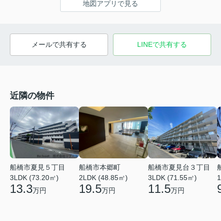
地図アプリで見る
メールで共有する
LINEで共有する
近隣の物件
船橋市夏見台３丁目
船橋市夏見５丁目
船橋市本郷町
1
3LDK (71.55㎡)
3LDK (73.20㎡)
2LDK (48.85㎡)
11.5
13.3
19.5
万円
万円
万円