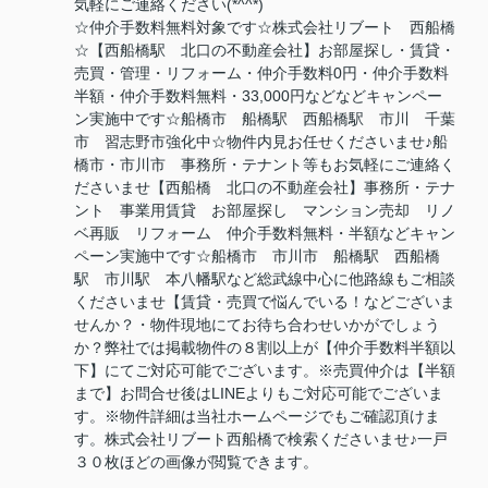
気軽にご連絡ください(*^^*)
☆仲介手数料無料対象です☆株式会社リブート 西船橋
☆【西船橋駅 北口の不動産会社】お部屋探し・賃貸・
売買・管理・リフォーム・仲介手数料0円・仲介手数料
半額・仲介手数料無料・33,000円などなどキャンペー
ン実施中です☆船橋市 船橋駅 西船橋駅 市川 千葉
市 習志野市強化中☆物件内見お任せくださいませ♪船
橋市・市川市 事務所・テナント等もお気軽にご連絡く
ださいませ【西船橋 北口の不動産会社】事務所・テナ
ント 事業用賃貸 お部屋探し マンション売却 リノ
ベ再販 リフォーム 仲介手数料無料・半額などキャン
ペーン実施中です☆船橋市 市川市 船橋駅 西船橋
駅 市川駅 本八幡駅など総武線中心に他路線もご相談
くださいませ【賃貸・売買で悩んでいる！などございま
せんか？・物件現地にてお待ち合わせいかがでしょう
か？弊社では掲載物件の８割以上が【仲介手数料半額以
下】にてご対応可能でございます。※売買仲介は【半額
まで】お問合せ後はLINEよりもご対応可能でございま
す。※物件詳細は当社ホームページでもご確認頂けま
す。株式会社リブート西船橋で検索くださいませ♪一戸
３０枚ほどの画像が閲覧できます。