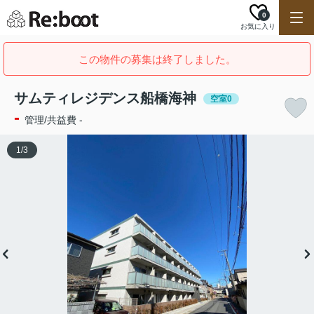
0
お気に入り
この物件の募集は終了しました。
サムティレジデンス船橋海神
空室0
-
管理/共益費 -
1
/
3