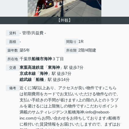
【外観】
- 管理/共益費 -
賃料
-
1R
面積
間取り
築5年
2階/4階建
築年数
所在階
千葉県
船橋市
海神
３丁目
所在地
東葉高速鉄道
「
東海神
」駅 徒歩7分
交通
京成本線
「
海神
」駅 徒歩7分
総武線
「
船橋
」駅 徒歩14分
近くに3駅以上あり、アクセスが良い物件です♪こちら
備考
は初期費用をカードでお支払いいただける物件なので、
支払い手続きの手間が省けます♪上の階の人とのトラブ
ルを避けるには上階無しの物件です♪こだわりポイント
満載のサムティレジデンス船橋海神♪info@reboot-
inc.comからお問い合わせをお待ちしております♪船橋市
に根付いた賃貸情報をお届けいたしますので、まずはお