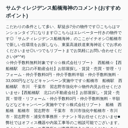
サムティレジデンス船橋海神のコメント(おすすめ
ポイント)
こだわりの条件として多い、駅徒歩7分の物件です◎こちらはマ
ンションタイプになります◎こちらはエレベーター付きの物件で
す◎「サムティレジデンス船橋海神」のここがイチオシ◎船橋市
で新しい住環境をお探しなら、東葉高速鉄道東海神近くでお求め
くださいませ◎いつでもリブートまでお気軽にお問い合わせくだ
さい(#^^#)
☆仲介手数料無料対象です☆☆株式会社リブート 西船橋☆【西
船橋駅 北口の不動産会社】お部屋探し・賃貸・売買・管理・リ
フォーム・仲介手数料0円・仲介手数料半額・仲介手数料無料・
33,000円などなどキャンペーン実施中です☆船橋市 船橋駅 西
船橋駅 市川 千葉市 習志野市強化中☆物件内見お任せくださ
いませ♪【西船橋駅 北口の不動産会社】お部屋探し・賃貸・売
買・管理・リフォーム・仲介手数料0円・仲介手数料無料・半額
などなどキャンペーン実施中です☆株式会社リブート 船橋 西
船橋 船橋市 習志野市 千葉市 市川市強化中船橋市・市川
市・習志野市・浦安市事務所・テナント等お任せくださいませ■
弊社ではオフィス機器や内装工事等のご相談可能でございます。