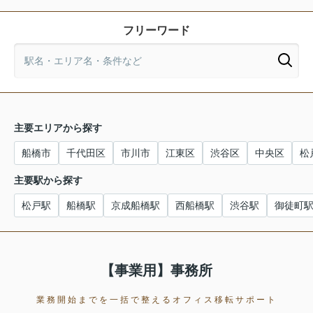
臨時休業日：2026年6月27日(土)
臨時営業日：2026年6月28日(日)
フリーワード
2026.06.03
更新
臨時休業のお知らせ
平素は格別のお引き立てをいただき、厚くお礼申し上げ
ます。
誠に勝手ながら社内研修のため、下記営業日は臨時休業
主要エリアから探す
とさせていただきます。
船橋市
千代田区
市川市
江東区
渋谷区
中央区
松
2026年6月13日(土) 終日休業となります。ご連絡等に
つきましては6月15日以降、随時返答させていただきま
主要駅から探す
す。
松戸駅
船橋駅
京成船橋駅
西船橋駅
渋谷駅
御徒町
【事業用】事務所
業務開始までを一括で整えるオフィス移転サポート