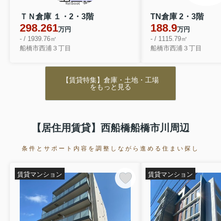
ＴＮ倉庫 １・2・3階
TN倉庫 2・3階
298.261
188.9
万円
万円
- / 1939.76㎡
- / 1115.79㎡
船橋市西浦３丁目
船橋市西浦３丁目
【賃貸特集】倉庫・土地・工場
をもっと見る
【居住用賃貸】西船橋船橋市川周辺
条件とサポート内容を調整しながら進める住まい探し
賃貸マンション
賃貸マンション