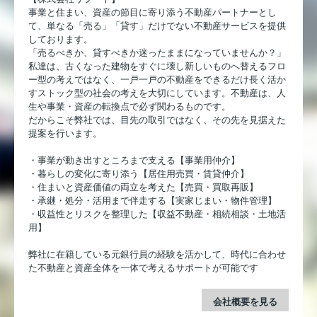
事業と住まい、資産の節目に寄り添う不動産パートナーとし
て、単なる「売る」「貸す」だけでない不動産サービスを提供
しております。
「売るべきか、貸すべきか迷ったままになっていませんか？」
私達は、古くなった建物をすぐに壊し新しいものへ替えるフロ
ー型の考えではなく、一戸一戸の不動産をできるだけ長く活か
すストック型の社会の考えを大切にしています。不動産は、人
生や事業・資産の転換点で必ず関わるものです。
だからこそ弊社では、目先の取引ではなく、その先を見据えた
提案を行います。
・事業が動き出すところまで支える【事業用仲介】
・暮らしの変化に寄り添う【居住用売買・賃貸仲介】
・住まいと資産価値の両立を考えた【売買・買取再販】
・承継・処分・活用まで伴走する【実家じまい・物件管理】
・収益性とリスクを整理した【収益不動産・相続相談・土地活
用】
弊社に在籍している元銀行員の経験を活かして、時代に合わせ
た不動産と資産全体を一体で考えるサポートが可能です
会社概要を見る