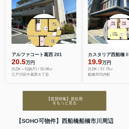
アルファコート葛西 201
カスタリア西船橋Ⅱ 
20.5
19.9
万円
万円
2LDK＋S(納戸) / 50.86㎡
2LDK / 57.78㎡
江戸川区中葛西６丁目
船橋市印内町
【賃貸特集】居住用
をもっと見る
【SOHO可物件】西船橋船橋市川周辺