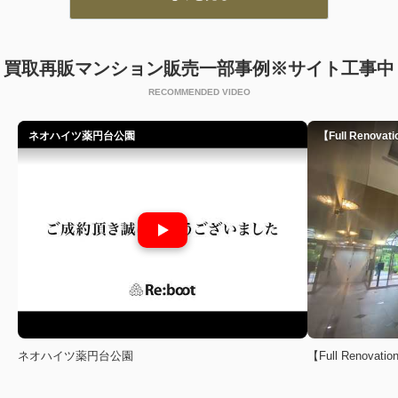
るため、葛飾町ならではの特徴を正しく
類の一覧と役割を理解し
理解しておくことが大切です。本記事で
の流れはぐっとスムーズ
は、葛飾町の生活環境や交通アクセスと
の記事では、マンション
いった基本情報から、分譲マンションと
書類一覧を、基本的な身
買取再販マンション販売一部事例※サイト工事中
事業用物件の相場、価格推移、そして売
権利関係、税金・管理関
RECOMMENDED VIDEO
却・購入時の具体的なポイントまでを整
解説します。さらに、査
理して解説します。事前に知っておきた
までの各段階で求められ
い基礎知識を押さえることで、売却価格
時の再発行方法のポイン
ネオハイツ薬円台公園
【Full Renov
の設定や購入判断に自信を持ち、無理や
く紹介します。これから
不安の少ない不動産取引につなげていき
る方は、チェックリスト
ましょう。 【目次】・船...
役立てください。 【目次..
ネオハイツ薬円台公園
【Full Renova