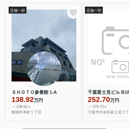
店舗一部
店舗一部
ＳＨＯＴＯ参番館 1-A
千葉富士見ビル B1F
138.92
252.70
万円
万円
- / 138.92㎡
- / 379.72㎡
船橋市本町１丁目
千葉市中央区富士見２丁