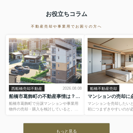
お役立ちコラム
不動産売却や事業用でお困りの方へ
2026.08.08
西船橋売却不動産
船橋不動産売却
船橋市葛飾町の不動産事情は？分譲マンションや事業用物件の相場と売却購入のポイント
船橋市葛飾町で分譲マンションや事業用
マンションを売却したい
物件の売却・購入を検討していると、相
初につまずきやすいのが
場が本当に適正なのか、将来の資産価値
です。どの段階で、何を
はどうなるのかなど、気になる点は多い
か分からないまま手続き
ものです。さらに、同じ船橋市内でもエ
と、契約直前や決済当日
もっと見る
リアによって価格帯や需要の傾向が異な
こともあります。しかし