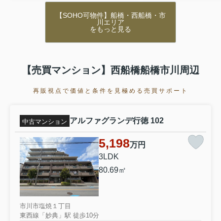
【SOHO可物件】船橋・西船橋・市
川エリア
をもっと見る
【売買マンション】西船橋船橋市川周辺
再販視点で価値と条件を見極める売買サポート
アルファグランデ行徳 102
中古マンション
5,198
万円
3LDK
80.69㎡
市川市塩焼１丁目
東西線「妙典」駅 徒歩10分