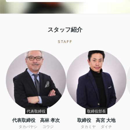
スタッフ紹介
STAFF
代表取締役
取締役部長
代表取締役 高林 孝次
取締役 高宮 大地
タカバヤシ コウジ
タカミヤ ダイチ