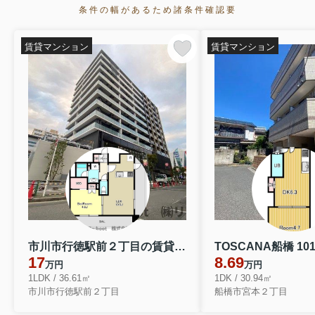
条件の幅があるため諸条件確認要
賃貸マンション
賃貸マンション
市川市行徳駅前２丁目の賃貸マンション 311.
TOSCANA船橋 10
17
8.69
万円
万円
1LDK / 36.61㎡
1DK / 30.94㎡
市川市行徳駅前２丁目
船橋市宮本２丁目