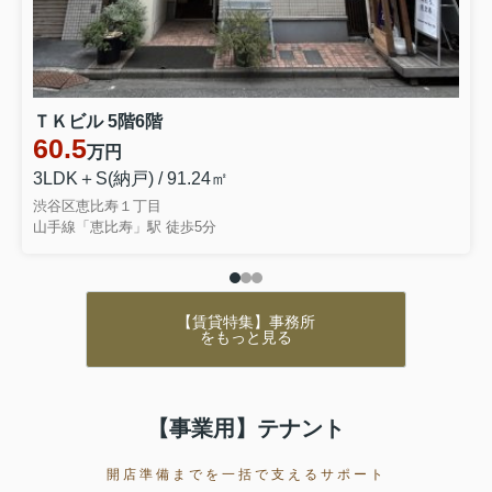
ＴＫビル 5階6階
60.5
万円
3LDK＋S(納戸) / 91.24㎡
渋谷区恵比寿１丁目
山手線「恵比寿」駅 徒歩5分
【賃貸特集】事務所
をもっと見る
【事業用】テナント
開店準備までを一括で支えるサポート