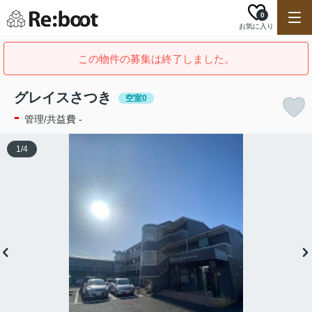
0
お気に入り
この物件の募集は終了しました。
グレイスさつき
空室0
-
管理/共益費 -
1
/
4