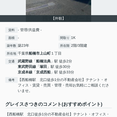
【外観】
- 管理/共益費 -
賃料
-
1K
面積
間取り
築23年
2階/3階建
築年数
所在階
千葉県
船橋市
上山町
１丁目
所在地
武蔵野線
「
船橋法典
」駅 徒歩2分
交通
東武野田線
「
塚田
」駅 徒歩30分
京成本線
「
京成西船
」駅 徒歩33分
【西船橋駅 北口徒歩1分の不動産会社】テナント・オ
備考
フィス・賃貸・売買・管理・売却お気軽にご相談くださ
いませ。
グレイスさつきのコメント(おすすめポイント)
【西船橋駅 北口徒歩1分の不動産会社】テナント・オフィス・