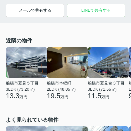
メールで共有する
LINEで共有する
近隣の物件
船橋市夏見台３丁目
船橋市夏見５丁目
船橋市本郷町
1
3LDK (71.55㎡)
3LDK (73.20㎡)
2LDK (48.85㎡)
11.5
13.3
19.5
万円
万円
万円
よく見られている物件