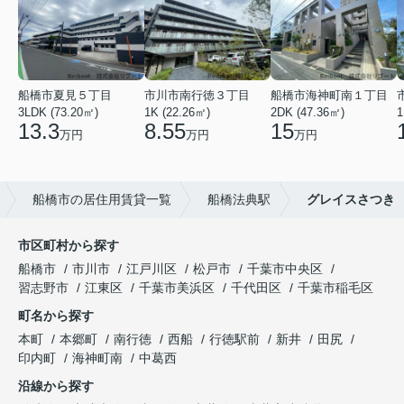
船橋市夏見５丁目
市川市南行徳３丁目
船橋市海神町南１丁目
3LDK (73.20㎡)
1K (22.26㎡)
2DK (47.36㎡)
1
13.3
8.55
15
万円
万円
万円
船橋市の居住用賃貸一覧
船橋法典駅
グレイスさつき
市区町村から探す
船橋市
市川市
江戸川区
松戸市
千葉市中央区
習志野市
江東区
千葉市美浜区
千代田区
千葉市稲毛区
町名から探す
本町
本郷町
南行徳
西船
行徳駅前
新井
田尻
印内町
海神町南
中葛西
沿線から探す