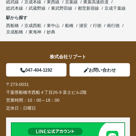
総武線
京成本線
東西線
京葉線
東葉高速鉄道
総武本線
武蔵野線
東武野田線
都営新宿線
京成千葉線
駅から探す
西船橋
京成西船
東中山
船橋
浦安
行徳
南行徳
京成船橋
東海神
妙典
株式会社リブート
047-404-1192
お問い合わせ
〒273-0031
千葉県船橋市西船４丁目26-9 富士ビル2階
営業時間：
10：00～18：00
定休日：
日曜日