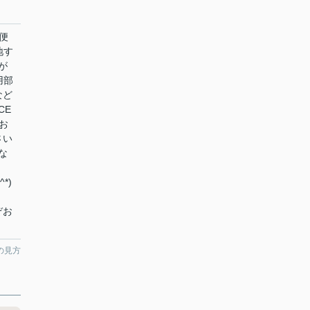
便
地す
が
用部
など
CE
をお
さい
な
*)
ぞお
の見方