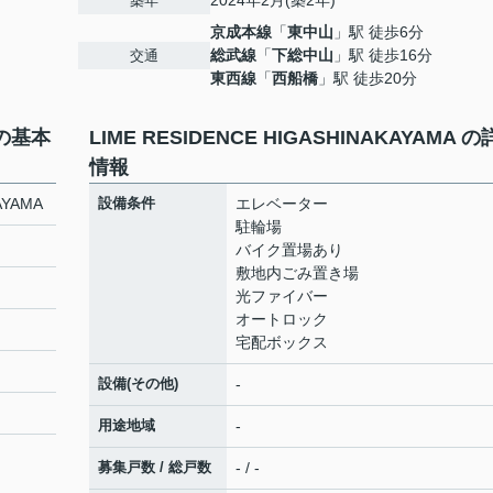
2024年2月(築2年)
築年
京成本線
「
東中山
」駅 徒歩6分
総武線
「
下総中山
」駅 徒歩16分
交通
東西線
「
西船橋
」駅 徒歩20分
 の基本
LIME RESIDENCE HIGASHINAKAYAMA 
情報
AYAMA
設備条件
エレベーター
駐輪場
バイク置場あり
敷地内ごみ置き場
光ファイバー
オートロック
宅配ボックス
設備(その他)
-
用途地域
-
募集戸数 / 総戸数
- / -