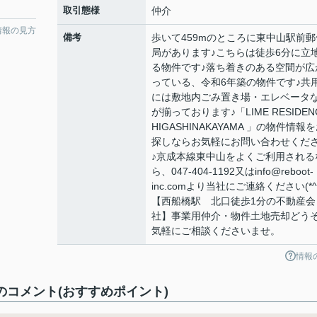
取引態様
仲介
情報の見方
備考
歩いて459mのところに東中山駅前郵
局があります♪こちらは徒歩6分に立
る物件です♪落ち着きのある空間が広
っている、令和6年築の物件です♪共
には敷地内ごみ置き場・エレベータ
が揃っております♪「LIME RESIDEN
HIGASHINAKAYAMA 」の物件情報
探しならお気軽にお問い合わせくだ
♪京成本線東中山をよくご利用される
ら、047-404-1192又はinfo@reboot-
inc.comより当社にご連絡ください(*^^
【西船橋駅 北口徒歩1分の不動産会
社】事業用仲介・物件土地売却どう
気軽にご相談くださいませ。
情報
AMA のコメント(おすすめポイント)