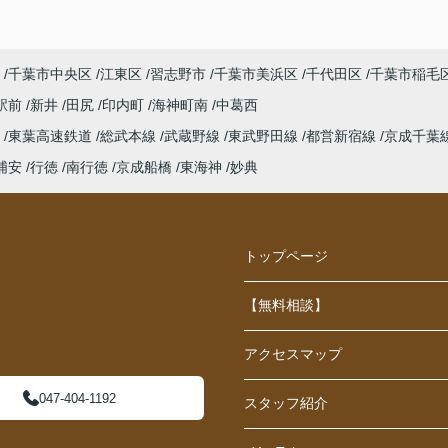
千葉市中央区
江東区
習志野市
千葉市美浜区
千代田区
千葉市稲毛
駅前
新井
田尻
印内町
海神町南
中葛西
線
東葉高速鉄道
総武本線
武蔵野線
東武野田線
都営新宿線
京成千葉
浦安
行徳
南行徳
京成船橋
東海神
妙典
トップページ
【無料相談】
アクセスマップ
047-404-1192
スタッフ紹介