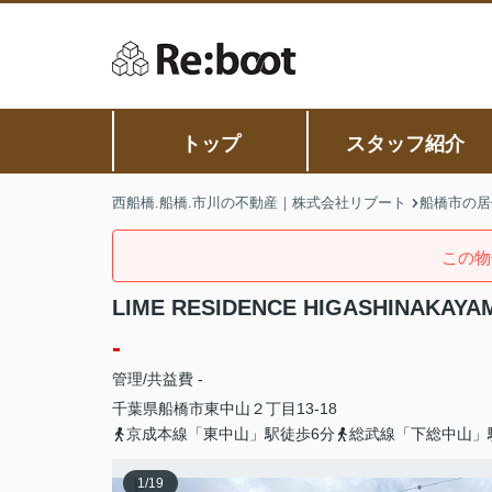
トップ
スタッフ紹介
西船橋.船橋.市川の不動産｜株式会社リブート
船橋市の居
この物
LIME RESIDENCE HIGASHINAKAYA
-
管理/共益費 -
千葉県
船橋市
東中山
２丁目13-18
京成本線「東中山」駅徒歩6分
総武線「下総中山」
1
/
19