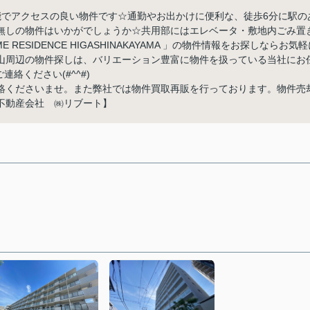
MA2駅利用可能でアクセスの良い物件です☆通勤やお出かけに便利な、徒歩6分に駅の
無しの物件はいかがでしょうか☆共用部にはエレベータ・敷地内ごみ置
ESIDENCE HIGASHINAKAYAMA 」の物件情報をお探しならお気軽
山周辺の物件探しは、バリエーション豊富に物件を扱っている当社にお
からご連絡ください(#^^#)
絡くださいませ。また弊社では物件買取再販を行っております。物件売
不動産会社 ㈱リブート】