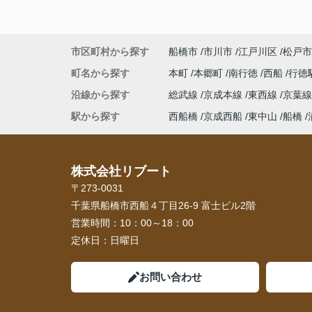
市区町村から探す
船橋市
市川市
江戸川区
松戸市
町名から探す
本町
本郷町
南行徳
西船
行徳
沿線から探す
総武線
京成本線
東西線
京葉
駅から探す
西船橋
京成西船
東中山
船橋
株式会社リブート
〒273-0031
千葉県船橋市西船４丁目26-9 富士ビル2階
営業時間：
10：00～18：00
定休日：
日曜日
お問い合わせ