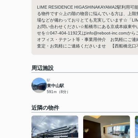
LIME RESIDENCE HIGASHINAKAYA
る物件です☆上の階の物音に悩んでいる方は、上階
場などが備わっておりとても充実しています☆「LIME R
お問い合わせください☆船橋市にある京成本線東中
せを☆047-404-1192又はinfo@reboot-inc.com
オフィス・テナント等・事業用仲介 お気軽にご連
査定・お気軽にご連絡くださいませ 【西船橋北口
周辺施設
駅
東中山駅
591ｍ（8分）
近隣の物件