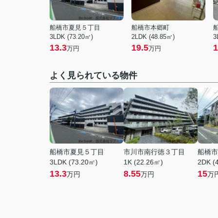
船橋市夏見５丁目
船橋市本郷町
3LDK (73.20㎡)
2LDK (48.85㎡)
3
13.3
19.5
1
万円
万円
よく見られている物件
船橋市夏見５丁目
市川市南行徳３丁目
船橋市
3LDK (73.20㎡)
1K (22.26㎡)
2DK (
13.3
8.55
15
万円
万円
万