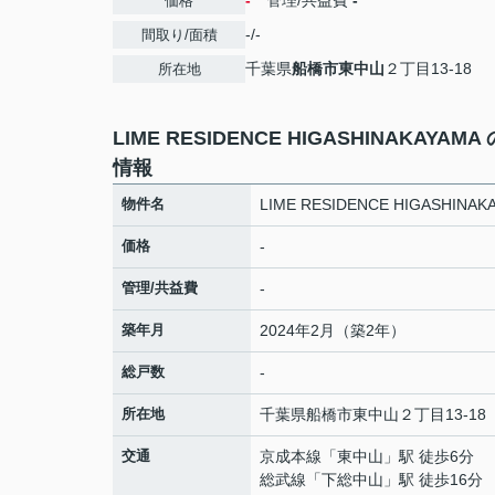
-
管理/共益費
-
価格
-/-
間取り/面積
千葉県
船橋市
東中山
２丁目13-18
所在地
LIME RESIDENCE HIGASHINAKAYAMA
情報
物件名
LIME RESIDENCE HIGASHINAK
価格
-
管理/共益費
-
築年月
2024年2月（築2年）
総戸数
-
所在地
千葉県
船橋市
東中山
２丁目13-18
交通
京成本線
「
東中山
」駅 徒歩6分
総武線
「
下総中山
」駅 徒歩16分