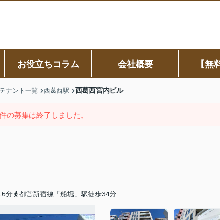
お役立ちコラム
会社概要
【無
西葛西宮内ビル
テナント一覧
西葛西駅
件の募集は終了しました。
6分
都営新宿線「船堀」駅徒歩34分