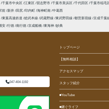
千葉市中央区
江東区
習志野市
千葉市美浜区
千代田区
千葉市稲毛
駅前
新井
田尻
印内町
海神町南
中葛西
線
東葉高速鉄道
総武本線
武蔵野線
東武野田線
都営新宿線
京成千葉
浦安
行徳
南行徳
京成船橋
東海神
妙典
トップページ
【無料相談】
アクセスマップ
047-404-1192
スタッフ紹介
■YouTube
■継ぐライフ