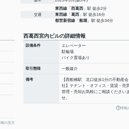
2023年3月(築3年)
築年
東西線
「
西葛西
」駅 徒歩2分
東西線
「
葛西
」駅 徒歩16分
交通
都営新宿線
「
船堀
」駅 徒歩34分
西葛西宮内ビルの詳細情報
設備条件
エレベーター
駐輪場
バイク置場あり
取引態様
一般媒介
備考
【西船橋駅 北口徒歩1分の不動産会
社】テナント・オフィス・賃貸・売
管理・売却お気軽にご相談ください
せ。
情報
情報の見方