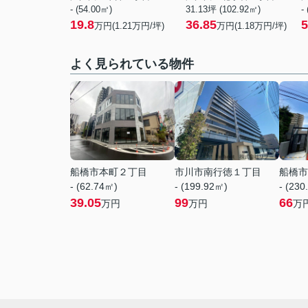
- (54.00㎡)
31.13坪 (102.92㎡)
-
19.8
36.85
5
万円(
1.21
万円/坪)
万円(
1.18
万円/坪)
よく見られている物件
船橋市本町２丁目
市川市南行徳１丁目
船橋市
- (62.74㎡)
- (199.92㎡)
- (230
39.05
99
66
万円
万円
万