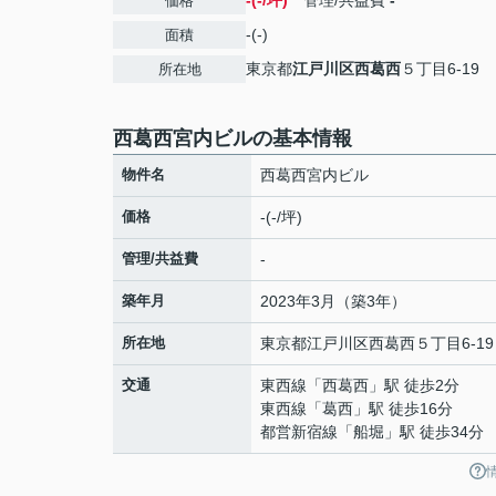
-(-/坪)
管理/共益費
-
価格
-(-)
面積
東京都
江戸川区
西葛西
５丁目6-19
所在地
西葛西宮内ビルの基本情報
物件名
西葛西宮内ビル
価格
-(-/坪)
管理/共益費
-
築年月
2023年3月（築3年）
所在地
東京都
江戸川区
西葛西
５丁目6-19
交通
東西線
「
西葛西
」駅 徒歩2分
東西線
「
葛西
」駅 徒歩16分
都営新宿線
「
船堀
」駅 徒歩34分