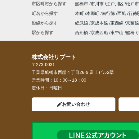
市区町村から探す
船橋市
市川市
江戸川区
松戸市
町名から探す
本町
本郷町
南行徳
西船
行徳
沿線から探す
総武線
京成本線
東西線
京葉
駅から探す
西船橋
京成西船
東中山
船橋
株式会社リブート
〒273-0031
千葉県船橋市西船４丁目26-9 富士ビル2階
営業時間：
10：00～18：00
定休日：
日曜日
お問い合わせ