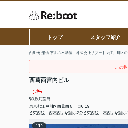
トップ
スタッフ紹介
西船橋.船橋.市川の不動産｜株式会社リブート
江戸川区の
この物
西葛西宮内ビル
-
(-/坪)
管理/共益費 -
東京都
江戸川区
西葛西
５丁目6-19
東西線「西葛西」駅徒歩2分
東西線「葛西」駅徒歩1
1
/
10