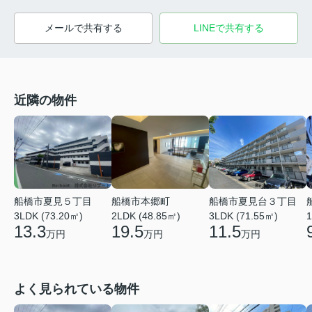
メールで共有する
LINEで共有する
近隣の物件
船橋市夏見台３丁目
船橋市夏見５丁目
船橋市本郷町
1
3LDK (71.55㎡)
3LDK (73.20㎡)
2LDK (48.85㎡)
11.5
13.3
19.5
万円
万円
万円
よく見られている物件