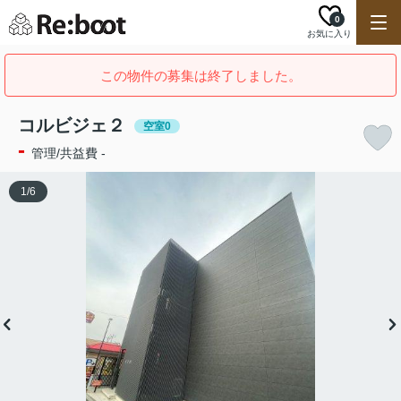
0
お気に入り
この物件の募集は終了しました。
コルビジェ２
空室0
-
管理/共益費 -
1
/
6