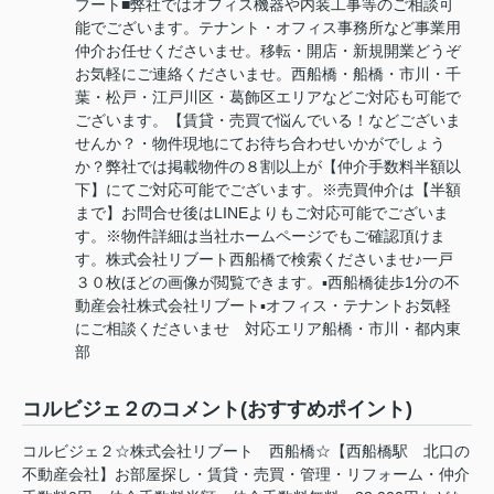
ブート■弊社ではオフィス機器や内装工事等のご相談可
能でございます。テナント・オフィス事務所など事業用
仲介お任せくださいませ。移転・開店・新規開業どうぞ
お気軽にご連絡くださいませ。西船橋・船橋・市川・千
葉・松戸・江戸川区・葛飾区エリアなどご対応も可能で
ございます。【賃貸・売買で悩んでいる！などございま
せんか？・物件現地にてお待ち合わせいかがでしょう
か？弊社では掲載物件の８割以上が【仲介手数料半額以
下】にてご対応可能でございます。※売買仲介は【半額
まで】お問合せ後はLINEよりもご対応可能でございま
す。※物件詳細は当社ホームページでもご確認頂けま
す。株式会社リブート西船橋で検索くださいませ♪一戸
３０枚ほどの画像が閲覧できます。▪️西船橋徒歩1分の不
動産会社株式会社リブート▪️オフィス・テナントお気軽
にご相談くださいませ 対応エリア船橋・市川・都内東
部
コルビジェ２のコメント(おすすめポイント)
コルビジェ２☆株式会社リブート 西船橋☆【西船橋駅 北口の
不動産会社】お部屋探し・賃貸・売買・管理・リフォーム・仲介