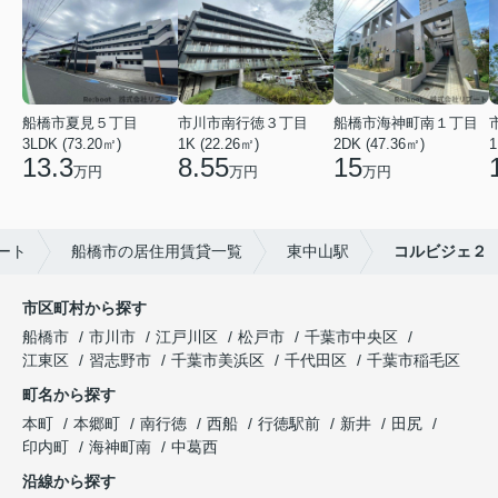
船橋市夏見５丁目
市川市南行徳３丁目
船橋市海神町南１丁目
3LDK (73.20㎡)
1K (22.26㎡)
2DK (47.36㎡)
1
13.3
8.55
15
万円
万円
万円
ート
船橋市の居住用賃貸一覧
東中山駅
コルビジェ２
市区町村から探す
船橋市
市川市
江戸川区
松戸市
千葉市中央区
江東区
習志野市
千葉市美浜区
千代田区
千葉市稲毛区
町名から探す
本町
本郷町
南行徳
西船
行徳駅前
新井
田尻
印内町
海神町南
中葛西
沿線から探す