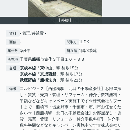
【外観】
- 管理/共益費 -
賃料
-
1LDK
面積
間取り
築4年
1階/3階建
築年数
所在階
千葉県
船橋市
古作
３丁目１０－３３
所在地
京成本線
「
東中山
」駅 徒歩15分
交通
京成本線
「
京成西船
」駅 徒歩17分
武蔵野線
「
船橋法典
」駅 徒歩21分
コルビジェ２【西船橋駅 北口の不動産会社】お部屋探
備考
し・賃貸・売買・管理・リフォーム・仲介手数料無料・
半額などなどキャンペーン実施中です☆株式会社リブー
トまで 船橋市・習志野市・千葉市・市川市お任せくだ
さい☆【西船橋駅 北口の不動産会社】お部屋探し・賃
貸・売買・管理・リフォーム・仲介手数料0円・仲介手
数料半額などなどキャンペーン実施中です☆株式会社リ