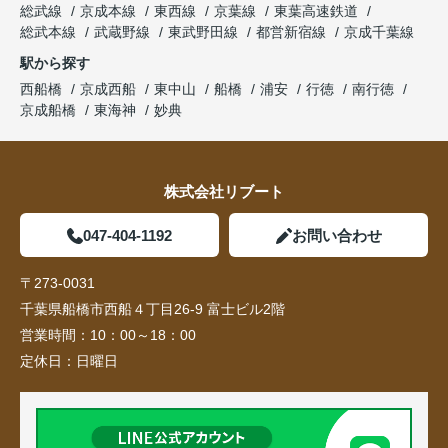
総武線
京成本線
東西線
京葉線
東葉高速鉄道
総武本線
武蔵野線
東武野田線
都営新宿線
京成千葉線
駅から探す
西船橋
京成西船
東中山
船橋
浦安
行徳
南行徳
京成船橋
東海神
妙典
株式会社リブート
047-404-1192
お問い合わせ
〒273-0031
千葉県船橋市西船４丁目26-9 富士ビル2階
営業時間：
10：00～18：00
定休日：
日曜日