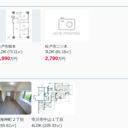
松戸市根本
松戸市二ツ木
LDK (73.11㎡)
3LDK (81.18㎡)
,990
2,790
万円
万円
海神町２丁目
市川市中山１丁目
(65.62㎡)
4LDK (105.33㎡)