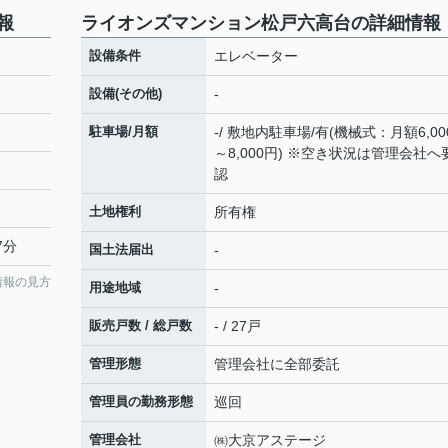
報
ライオンズマンション松戸六高台の詳細情報
設備条件
エレベーター
設備(その他)
-
駐車場/月額
-/ 敷地内駐車場/有(機械式：月額6,00
～8,000円) ※空き状況は管理会社へ
認
土地権利
所有権
7分
国土法届出
-
情報の見方
用途地域
-
販売戸数 / 総戸数
- / 27戸
管理形態
管理会社に全部委託
管理員の勤務形態
巡回
管理会社
㈱大京アステージ