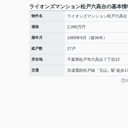
ライオンズマンション松戸六高台の基本情
物件名
ライオンズマンション松戸六高台
価格
2,090万円
築年月
1989年9月（築36年）
総戸数
27戸
所在地
千葉県
松戸市
六高台
７丁目22
交通
京成電鉄松戸線
「
元山
」駅 徒歩1