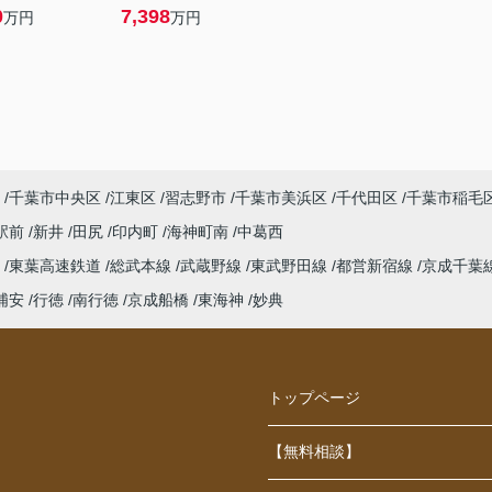
0
7,398
万円
万円
千葉市中央区
江東区
習志野市
千葉市美浜区
千代田区
千葉市稲毛
駅前
新井
田尻
印内町
海神町南
中葛西
線
東葉高速鉄道
総武本線
武蔵野線
東武野田線
都営新宿線
京成千葉
浦安
行徳
南行徳
京成船橋
東海神
妙典
トップページ
【無料相談】