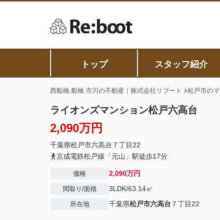
トップ
スタッフ紹介
西船橋.船橋.市川の不動産｜株式会社リブート
松戸市のマ
ライオンズマンション松戸六高台
2,090万円
千葉県
松戸市
六高台
７丁目22
京成電鉄松戸線「元山」駅徒歩17分
2,090万円
価格
3LDK/63.14㎡
間取り/面積
千葉県
松戸市
六高台
７丁目22
所在地