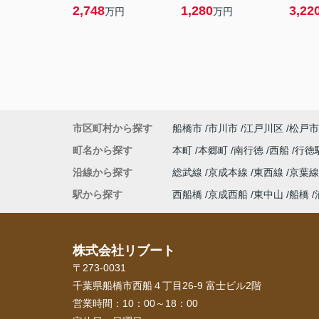
2,748
1,280
3,22
万円
万円
市区町村から探す
船橋市
市川市
江戸川区
松戸市
町名から探す
本町
本郷町
南行徳
西船
行徳
沿線から探す
総武線
京成本線
東西線
京葉
駅から探す
西船橋
京成西船
東中山
船橋
株式会社リブート
〒273-0031
千葉県船橋市西船４丁目26-9 富士ビル2階
営業時間：
10：00～18：00