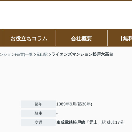
お役立ちコラム
会社概要
【無
ライオンズマンション松戸六高台
ンション(売買)一覧
元山駅
1989年9月(築36年)
築年
-
駐車
京成電鉄松戸線
「
元山
」駅 徒歩17分
交通