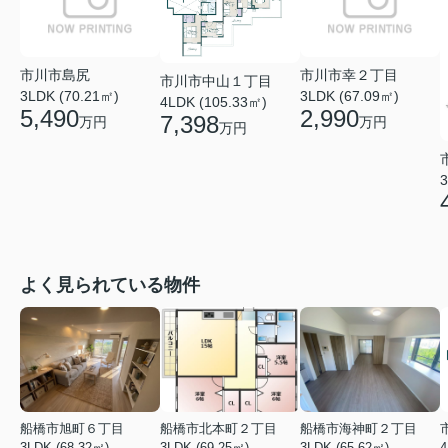
市川市島尻
市川市幸２丁目
市川市中山１丁目
3LDK (70.21㎡)
3LDK (67.09㎡)
4LDK (105.33㎡)
5,490
2,990
7,398
万円
万円
万円
3
よく見られている物件
船橋市旭町６丁目
船橋市北本町２丁目
船橋市海神町２丁目
3LDK (68.32㎡)
3LDK (69.25㎡)
3LDK (65.62㎡)
4