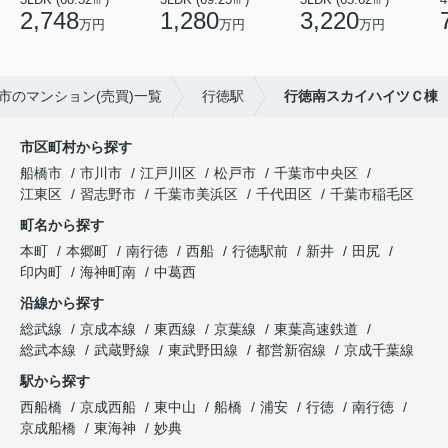
2,748
1,280
3,220
万円
万円
万円
市のマンション(売買)一覧
行徳駅
行徳南スカイハイツＣ棟
市区町村から探す
船橋市
市川市
江戸川区
松戸市
千葉市中央区
江東区
習志野市
千葉市美浜区
千代田区
千葉市稲毛区
町名から探す
本町
本郷町
南行徳
西船
行徳駅前
新井
田尻
印内町
海神町南
中葛西
沿線から探す
総武線
京成本線
東西線
京葉線
東葉高速鉄道
総武本線
武蔵野線
東武野田線
都営新宿線
京成千葉線
駅から探す
西船橋
京成西船
東中山
船橋
浦安
行徳
南行徳
京成船橋
東海神
妙典