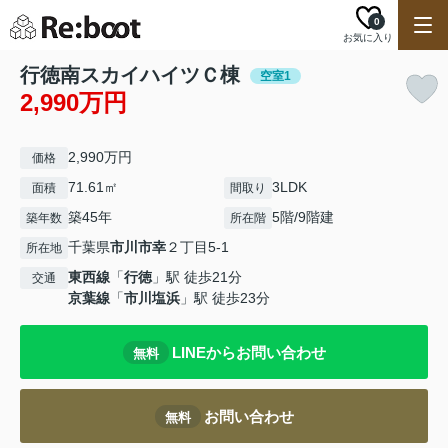
0
お気に入り
行徳南スカイハイツＣ棟
空室1
2,990万円
2,990万円
価格
71.61㎡
3LDK
面積
間取り
築45年
5階/9階建
築年数
所在階
千葉県
市川市
幸
２丁目5-1
所在地
東西線
「
行徳
」駅 徒歩21分
交通
京葉線
「
市川塩浜
」駅 徒歩23分
LINEからお問い合わせ
無料
お問い合わせ
無料