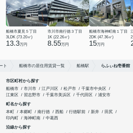
船橋市夏見５丁目
市川市南行徳３丁目
船橋市海神町南１丁目
3LDK (73.20㎡)
1K (22.26㎡)
2DK (47.36㎡)
13.3
8.55
15
万円
万円
万円
ート
船橋市の居住用賃貸一覧
船橋駅
らふぃね壱番館
市区町村から探す
船橋市
市川市
江戸川区
松戸市
千葉市中央区
江東区
習志野市
千葉市美浜区
千代田区
浦安市
町名から探す
本町
本郷町
南行徳
西船
行徳駅前
新井
田尻
印内町
海神町南
中葛西
沿線から探す