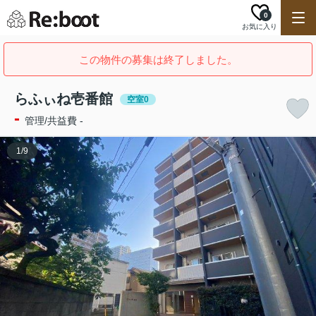
0
お気に入り
この物件の募集は終了しました。
らふぃね壱番館
空室0
-
管理/共益費 -
1
/
9