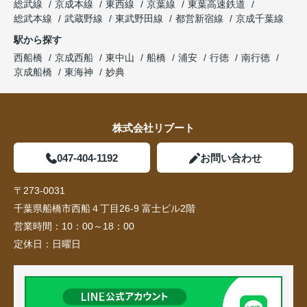
総武線
京成本線
東西線
京葉線
東葉高速鉄道
総武本線
武蔵野線
東武野田線
都営新宿線
京成千葉線
駅から探す
西船橋
京成西船
東中山
船橋
浦安
行徳
南行徳
京成船橋
東海神
妙典
株式会社リブート
047-404-1192
お問い合わせ
〒273-0031
千葉県船橋市西船４丁目26-9 富士ビル2階
営業時間：
10：00～18：00
定休日：
日曜日