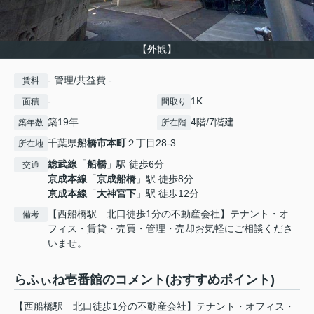
【外観】
- 管理/共益費 -
賃料
-
1K
面積
間取り
築19年
4階/7階建
築年数
所在階
千葉県
船橋市
本町
２丁目28-3
所在地
総武線
「
船橋
」駅 徒歩6分
交通
京成本線
「
京成船橋
」駅 徒歩8分
京成本線
「
大神宮下
」駅 徒歩12分
【西船橋駅 北口徒歩1分の不動産会社】テナント・オ
備考
フィス・賃貸・売買・管理・売却お気軽にご相談くださ
いませ。
らふぃね壱番館のコメント(おすすめポイント)
【西船橋駅 北口徒歩1分の不動産会社】テナント・オフィス・