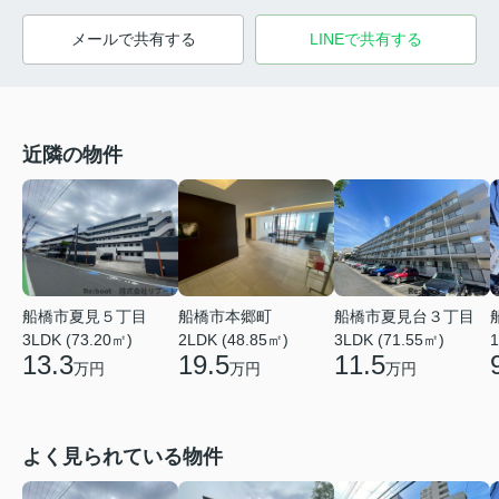
メールで共有する
LINEで共有する
近隣の物件
船橋市夏見台３丁目
船橋市夏見５丁目
船橋市本郷町
1
3LDK (71.55㎡)
3LDK (73.20㎡)
2LDK (48.85㎡)
11.5
13.3
19.5
万円
万円
万円
よく見られている物件