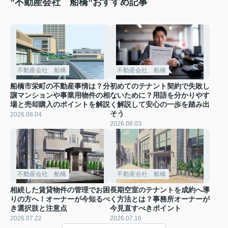
”不動産会社 船橋”おすすめ記事
不動産会社 船橋
不動産会社 船橋
船橋市栄町の不動産事情は？分
初めてのテナント契約で失敗し
譲マンションや事業用物件の相
ないために？用語を分かりやす
場と売却購入のポイントを解説
く解説して安心の一歩を踏み出
そう
2026.08.04
2026.08.03
不動産会社 船橋
不動産会社 船橋
相続した賃貸物件の管理でお困
長期空室のテナントを成約へ導
りの方へ！オーナーが今知るべ
く方法とは？事務所オーナーが
き選択肢と注意点
今見直すべきポイント
2026.07.22
2026.07.16