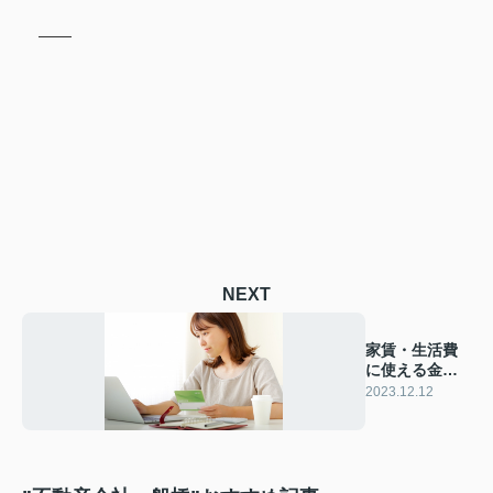
NEXT
家賃・生活費
に使える金額
は？
2023.12.12