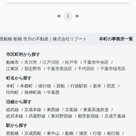
1
西船橋.船橋.市川の不動産｜株式会社リブート
本町の事務所一覧
市区町村から探す
船橋市
市川市
江戸川区
松戸市
千葉市中央区
江東区
習志野市
千葉市美浜区
千代田区
千葉市稲毛区
町名から探す
本町
本郷町
南行徳
西船
行徳駅前
新井
田尻
印内町
海神町南
中葛西
沿線から探す
総武線
京成本線
東西線
京葉線
東葉高速鉄道
総武本線
武蔵野線
東武野田線
都営新宿線
京成千葉線
駅から探す
西船橋
京成西船
東中山
船橋
浦安
行徳
南行徳