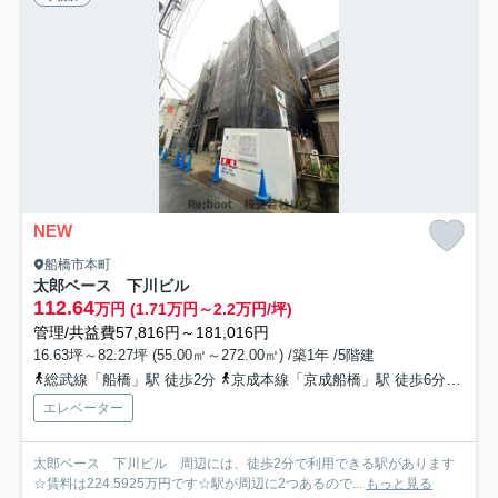
NEW
船橋市本町
太郎ベース 下川ビル
112.64
万円 (1.71万円～2.2万円/坪)
管理/共益費57,816円～181,016円
16.63坪～82.27坪 (55.00㎡～272.00㎡) /築1年 /5階建
総武線「船橋」駅 徒歩2分
京成本線「京成船橋」駅 徒歩6分
京成
エレベーター
太郎ベース 下川ビル 周辺には、徒歩2分で利用できる駅があります
☆賃料は224.5925万円です☆駅が周辺に2つあるので...
もっと見る