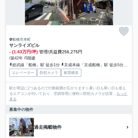
船橋市本町
サンライズビル
- (1.43万円/坪)
管理/共益費256,275円
/築42年 /5階建
総武線「船橋」駅 徒歩1分
京成本線「京成船橋」駅 徒歩5分
東葉
エレベーター
防犯カメラ
耐震構造
駅が周辺に2つあるので行動範囲が広がります☆暑い日も寒い日も使え
るエアコンが付いており、空調管理に便利☆防犯カメラが設置...
もっと
見る
募集中の物件
過去掲載物件