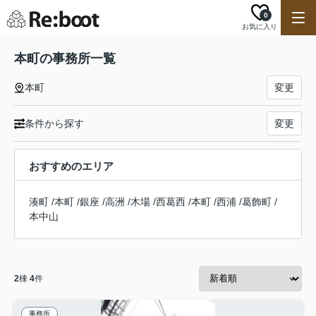
0
お気に入り
本町の事務所一覧
本町
変更
条件から探す
変更
おすすめのエリア
湊町
/
本町
/
銀座
/
高洲
/
木場
/
西葛西
/
本町
/
西浦
/
葛飾町
/
本中山
2
棟
4
件
事務所