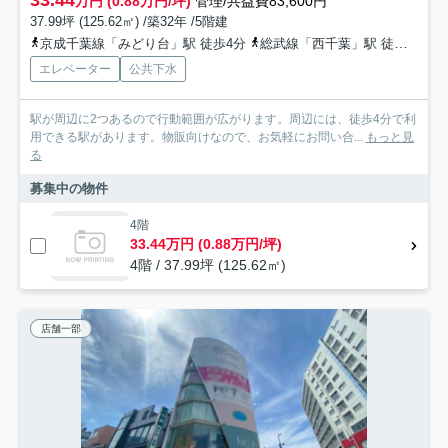
33.44
万円 (0.88万円/坪)
管理/共益費83,600円
37.99坪 (125.62㎡) /築32年 /5階建
京成千葉線「みどり台」駅 徒歩4分
総武線「西千葉」駅 徒歩7分
エレベーター
公共下水
駅が周辺に2つあるので行動範囲が広がります。周辺には、徒歩4分で利
用できる駅があります。物販向けなので、お気軽にお問い合...
もっと見
る
募集中の物件
4階
33.44万円 (0.88万円/坪)
4階 / 37.99坪 (125.62㎡)
店舗一部