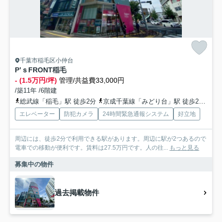
千葉市稲毛区小仲台
P’ｓFRONT稲毛
- (1.5万円/坪)
管理/共益費33,000円
/築11年 /6階建
総武線「稲毛」駅 徒歩2分
京成千葉線「みどり台」駅 徒歩24分
京
エレベーター
防犯カメラ
24時間緊急通報システム
好立地
周辺には、徒歩2分で利用できる駅があります。周辺に駅が2つあるので
電車での移動が便利です。賃料は27.5万円です。人の往...
もっと見る
募集中の物件
過去掲載物件