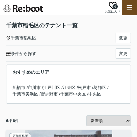
0
お気に入り
千葉市稲毛区のテナント一覧
千葉市稲毛区
変更
条件から探す
変更
おすすめのエリア
船橋市
/
市川市
/
江戸川区
/
江東区
/
松戸市
/
葛飾区
/
千葉市美浜区
/
習志野市
/
千葉市中央区
/
中央区
6
棟
6
件
店舗事務所