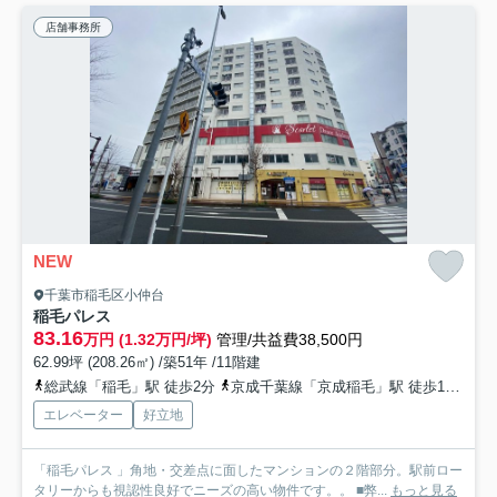
店舗事務所
NEW
千葉市稲毛区小仲台
稲毛パレス
83.16
万円 (1.32万円/坪)
管理/共益費38,500円
62.99坪 (208.26㎡) /築51年 /11階建
総武線「稲毛」駅 徒歩2分
京成千葉線「京成稲毛」駅 徒歩10分
京
エレベーター
好立地
「稲毛パレス 」角地・交差点に面したマンションの２階部分。駅前ロー
タリーからも視認性良好でニーズの高い物件です。。 ■弊...
もっと見る