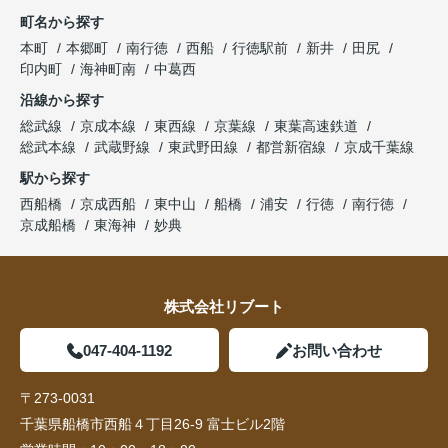
町名から探す
本町
本郷町
南行徳
西船
行徳駅前
新井
田尻
印内町
海神町南
中葛西
沿線から探す
総武線
京成本線
東西線
京葉線
東葉高速鉄道
総武本線
武蔵野線
東武野田線
都営新宿線
京成千葉線
駅から探す
西船橋
京成西船
東中山
船橋
浦安
行徳
南行徳
京成船橋
東海神
妙典
株式会社リブート
047-404-1192
お問い合わせ
〒273-0031
千葉県船橋市西船４丁目26-9 富士ビル2階