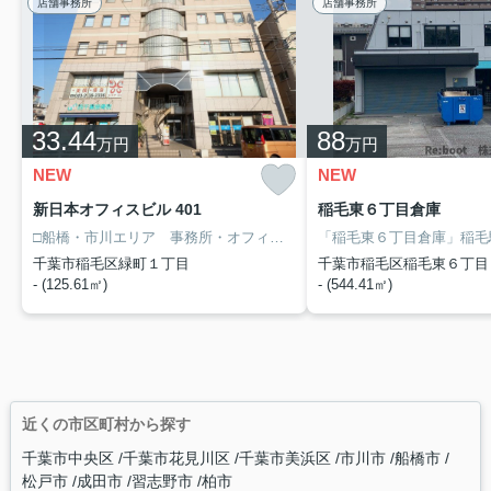
店舗事務所
店舗事務所
33.44
88
万円
万円
NEW
NEW
新日本オフィスビル 401
稲毛東６丁目倉庫
□船橋・市川エリア 事務所・オフィス・テナントは㈱リブートまで
千葉市稲毛区緑町１丁目
千葉市稲毛区稲毛東６丁目
- (125.61㎡)
- (544.41㎡)
近くの市区町村から探す
千葉市中央区
千葉市花見川区
千葉市美浜区
市川市
船橋市
松戸市
成田市
習志野市
柏市