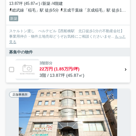
13.87坪 (45.87㎡) /新築 /4階建
総武線「稲毛」駅 徒歩5分
京成千葉線「京成稲毛」駅 徒歩14分
千
新築
スケルトン渡し ぺルテビル【西船橋駅 北口徒歩1分の不動産会社】
事業用仲介・物件土地売却どうぞお気軽にご相談くださいませ...
もっと
見る
募集中の物件
3階部分
22万円 (1.85万円/坪)
3階 / 13.87坪 (45.87㎡)
店舗事務所