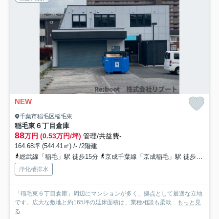
NEW
千葉市稲毛区稲毛東
稲毛東６丁目倉庫
88
万円 (0.53万円/坪)
管理/共益費-
164.68坪 (544.41㎡) /- /2階建
総武線「稲毛」駅 徒歩15分
京成千葉線「京成稲毛」駅 徒歩13分
浄化槽排水
「稲毛東６丁目倉庫」周辺にマンションが多く、拠点として最適な立地
です。広大な敷地と約165坪の延床面積は、業種相談も柔軟...
もっと見
る