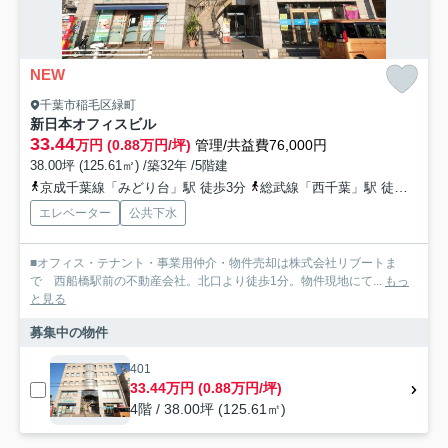
NEW
千葉市稲毛区緑町
新日本オフィスビル
33.44
万円 (0.88万円/坪)
管理/共益費76,000円
38.00坪 (125.61㎡) /築32年 /5階建
京成千葉線「みどり台」駅 徒歩3分
総武線「西千葉」駅 徒歩7分
エレベーター
公共下水
■オフィス・テナント・事業用仲介・物件売却は株式会社リブートま
で 西船橋駅前の不動産会社。北口より徒歩1分。物件現地にて...
もっ
と見る
募集中の物件
401
33.44万円 (0.88万円/坪)
4階 / 38.00坪 (125.61㎡)