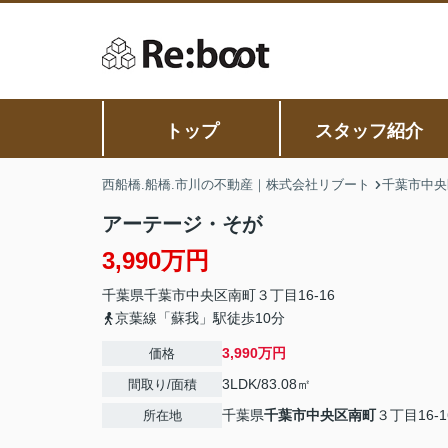
トップ
スタッフ紹介
西船橋.船橋.市川の不動産｜株式会社リブート
千葉市中央
アーテージ・そが
3,990万円
千葉県
千葉市中央区
南町
３丁目16-16
京葉線「蘇我」駅徒歩10分
3,990万円
価格
3LDK/83.08㎡
間取り/面積
千葉県
千葉市中央区
南町
３丁目16-1
所在地