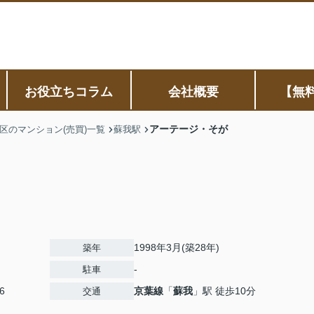
お役立ちコラム
会社概要
【無
アーテージ・そが
区のマンション(売買)一覧
蘇我駅
1998年3月(築28年)
築年
-
駐車
6
京葉線
「
蘇我
」駅 徒歩10分
交通