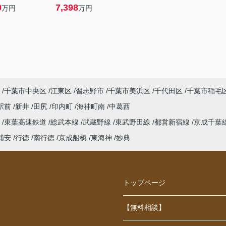
0
7,398
万円
万円
千葉市中央区
江東区
習志野市
千葉市美浜区
千代田区
千葉市稲毛
駅前
新井
田尻
印内町
海神町南
中葛西
線
東葉高速鉄道
総武本線
武蔵野線
東武野田線
都営新宿線
京成千葉
浦安
行徳
南行徳
京成船橋
東海神
妙典
トップページ
【無料相談】