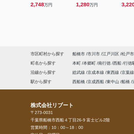
2,748
1,280
3,22
万円
万円
市区町村から探す
船橋市
市川市
江戸川区
松戸市
町名から探す
本町
本郷町
南行徳
西船
行徳
沿線から探す
総武線
京成本線
東西線
京葉
駅から探す
西船橋
京成西船
東中山
船橋
株式会社リブート
〒273-0031
千葉県船橋市西船４丁目26-9 富士ビル2階
営業時間：
10：00～18：00