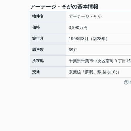
アーテージ・そがの基本情報
物件名
アーテージ・そが
価格
3,990万円
築年月
1998年3月（築28年）
総戸数
69戸
所在地
千葉県
千葉市中央区
南町
３丁目16
交通
京葉線
「
蘇我
」駅 徒歩10分