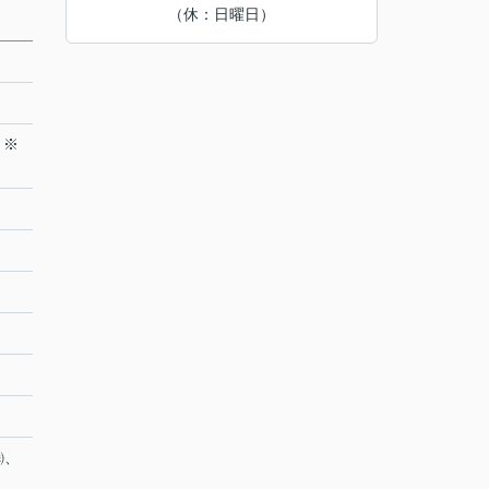
（休：日曜日）
 ※
㈱、