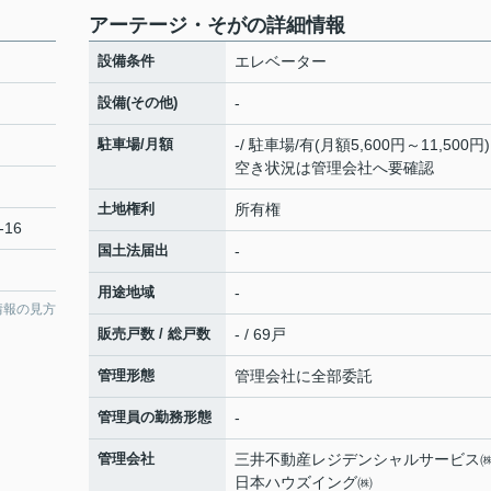
アーテージ・そがの詳細情報
設備条件
エレベーター
設備(その他)
-
駐車場/月額
-/ 駐車場/有(月額5,600円～11,500円)
空き状況は管理会社へ要確認
土地権利
所有権
-16
国土法届出
-
用途地域
-
情報の見方
販売戸数 / 総戸数
- / 69戸
管理形態
管理会社に全部委託
管理員の勤務形態
-
管理会社
三井不動産レジデンシャルサービス
日本ハウズイング㈱