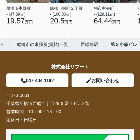
船橋市本郷町
船橋市栄町２丁目
柏市中央町
- (47.89㎡)
- (100.00㎡)
- (129.11㎡)
-
19.57
20.5
64.44
万円
万円
万円
ート
船橋市の事務所(賃貸)一覧
西船橋駅
第２小森ビル
株式会社リブート
047-404-1192
お問い合わせ
〒273-0031
千葉県船橋市西船４丁目26-9 富士ビル2階
営業時間：
10：00～18：00
定休日：
日曜日