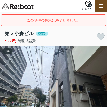
0
お気に入り
この物件の募集は終了しました。
第２小森ビル
空室0
-
(-/坪)
管理/共益費 -
1
/
4