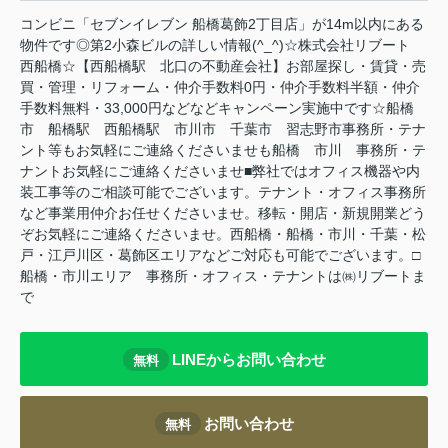
コンビニ「セブンイレブン 船橋葛飾2丁目店」が14m以内にある
物件です◎第2小森ビルの詳しい情報(^_^)☆株式会社リブート
西船橋☆【西船橋駅 北口の不動産会社】お部屋探し・賃貸・売
買・管理・リフォーム・仲介手数料0円・仲介手数料半額・仲介
手数料無料・33,000円などなどキャンペーン実施中です☆船橋
市 船橋駅 西船橋駅 市川市 千葉市 習志野市事務所・テナ
ント等もお気軽にご連絡くださいませも船橋 市川 事務所・テ
ナントお気軽にご連絡くださいませ■弊社ではオフィス機器や内
装工事等のご相談可能でございます。テナント・オフィス事務所
など事業用仲介お任せくださいませ。移転・開店・新規開業どう
ぞお気軽にご連絡くださいませ。西船橋・船橋・市川・千葉・松
戸・江戸川区・葛飾区エリアなどご対応も可能でございます。□
船橋・市川エリア 事務所・オフィス・テナントは㈱リブートま
で
LINEからお問い合わせ
無料
お問い合わせ
無料