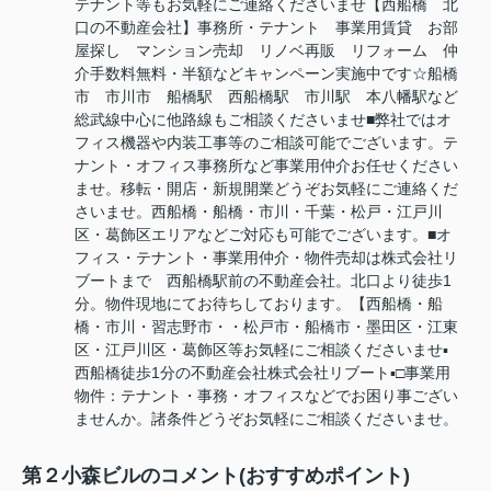
テナント等もお気軽にご連絡くださいませ【西船橋 北
口の不動産会社】事務所・テナント 事業用賃貸 お部
屋探し マンション売却 リノベ再販 リフォーム 仲
介手数料無料・半額などキャンペーン実施中です☆船橋
市 市川市 船橋駅 西船橋駅 市川駅 本八幡駅など
総武線中心に他路線もご相談くださいませ■弊社ではオ
フィス機器や内装工事等のご相談可能でございます。テ
ナント・オフィス事務所など事業用仲介お任せください
ませ。移転・開店・新規開業どうぞお気軽にご連絡くだ
さいませ。西船橋・船橋・市川・千葉・松戸・江戸川
区・葛飾区エリアなどご対応も可能でございます。■オ
フィス・テナント・事業用仲介・物件売却は株式会社リ
ブートまで 西船橋駅前の不動産会社。北口より徒歩1
分。物件現地にてお待ちしております。【西船橋・船
橋・市川・習志野市・・松戸市・船橋市・墨田区・江東
区・江戸川区・葛飾区等お気軽にご相談くださいませ▪️
西船橋徒歩1分の不動産会社株式会社リブート▪️□事業用
物件：テナント・事務・オフィスなどでお困り事ござい
ませんか。諸条件どうぞお気軽にご相談くださいませ。
第２小森ビルのコメント(おすすめポイント)