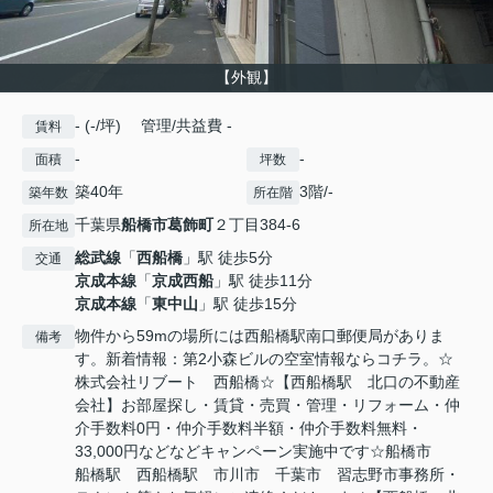
【外観】
- (-/坪) 管理/共益費 -
賃料
-
-
面積
坪数
築40年
3階/-
築年数
所在階
千葉県
船橋市
葛飾町
２丁目384‐6
所在地
総武線
「
西船橋
」駅 徒歩5分
交通
京成本線
「
京成西船
」駅 徒歩11分
京成本線
「
東中山
」駅 徒歩15分
物件から59mの場所には西船橋駅南口郵便局がありま
備考
す。新着情報：第2小森ビルの空室情報ならコチラ。☆
株式会社リブート 西船橋☆【西船橋駅 北口の不動産
会社】お部屋探し・賃貸・売買・管理・リフォーム・仲
介手数料0円・仲介手数料半額・仲介手数料無料・
33,000円などなどキャンペーン実施中です☆船橋市
船橋駅 西船橋駅 市川市 千葉市 習志野市事務所・