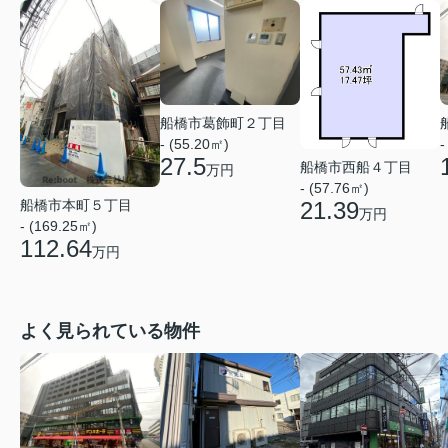
船橋市葛飾町２丁目
- (55.20㎡)
-
27.5
船橋市西船４丁目
万円
- (57.76㎡)
船橋市本町５丁目
21.39
万円
- (169.25㎡)
112.64
万円
よく見られている物件