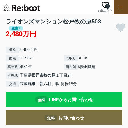
0
お気に入り
ライオンズマンション松戸牧の原503
空室1
2,480万円
2,480万円
価格
57.96㎡
3LDK
面積
間取り
築31年
5階/5階建
築年数
所在階
千葉県
松戸市
牧の原
１丁目24
所在地
武蔵野線
「
新八柱
」駅 徒歩18分
交通
LINEからお問い合わせ
無料
お問い合わせ
無料