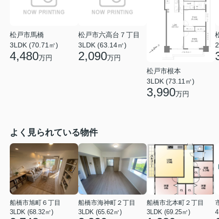
松戸市馬橋
松戸市六高台７丁目
3LDK (70.71㎡)
3LDK (63.14㎡)
2
4,480
2,090
万円
万円
松戸市根本
3LDK (73.11㎡)
3,990
万円
よく見られている物件
船橋市旭町６丁目
船橋市海神町２丁目
船橋市北本町２丁目
3LDK (68.32㎡)
3LDK (65.62㎡)
3LDK (69.25㎡)
4