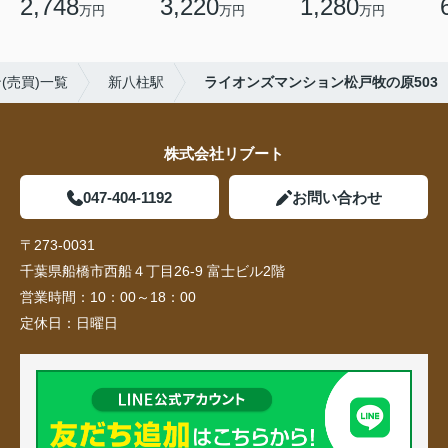
2,748
3,220
1,280
万円
万円
万円
(売買)一覧
新八柱駅
ライオンズマンション松戸牧の原503
株式会社リブート
047-404-1192
お問い合わせ
〒273-0031
千葉県船橋市西船４丁目26-9 富士ビル2階
営業時間：
10：00～18：00
定休日：
日曜日