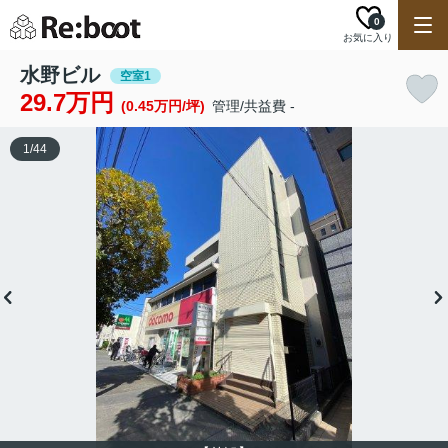
0
お気に入り
水野ビル
空室1
29.7万円
(0.45万円/坪)
管理/共益費 -
1
/
44