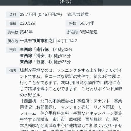
【外観】
29.7万円 (0.45万円/坪) 管理/共益費 -
賃料
220.32㎡
66.64坪
面積
坪数
築43年
3階/4階建
築年数
所在階
千葉県
市川市
相之川
４丁目14-2
所在地
東西線
「
南行徳
」駅 徒歩3分
交通
東西線
「
浦安
」駅 徒歩15分
東西線
「
行徳
」駅 徒歩25分
場所が平坦なのは、ランニングをする上で抑えたいポイ
備考
ントですね。高ニーズな駅近の物件で、徒歩3分で駅に
行くことができます。2駅利用可能な物件で目的地に応
じて路線を選ぶことができます。こだわりポイント満載
の水野ビル。
【西船橋 北口の不動産会社】事務所・テナント 事業
用賃貸 お部屋探し マンション売却 リノベ再販 リ
フォーム 仲介手数料無料・半額などキャンペーン実施
中です☆船橋市 市川市 船橋駅 西船橋駅 市川駅
本八幡駅など総武線中心に他路線もご相談くださいませ