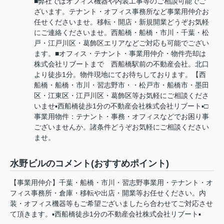
■弊社ではオフィス機器や内装工事等のご相談可能でご
ざいます。テナント・オフィス事務所など事業用仲介お
任せくださいませ。移転・開店・新規開業どうぞお気軽
にご連絡くださいませ。西船橋・船橋・市川・千葉・松
戸・江戸川区・葛飾区エリアなどご対応も可能でござい
ます。■オフィス・テナント・事業用仲介・物件売却は
株式会社リブートまで 西船橋駅前の不動産会社。北口
より徒歩1分。物件現地にてお待ちしております。【西
船橋・船橋・市川・習志野市・・松戸市・船橋市・墨田
区・江東区・江戸川区・葛飾区等お気軽にご相談くださ
いませ▪️西船橋徒歩1分の不動産会社株式会社リブート▪️□
事業用物件：テナント・事務・オフィスなどでお困り事
ございませんか。諸条件どうぞお気軽にご相談ください
ませ。
水野ビルのコメント(おすすめポイント)
【事業用仲介】千葉・船橋・市川・習志野事業用・テナント・オ
フィス事務所・倉庫・移転や出店・開業等お任せください。内
装・オフィス機器等もご希望ございましたら合わせてご対応させ
て頂きます。▪️西船橋徒歩1分の不動産会社株式会社リブート▪️