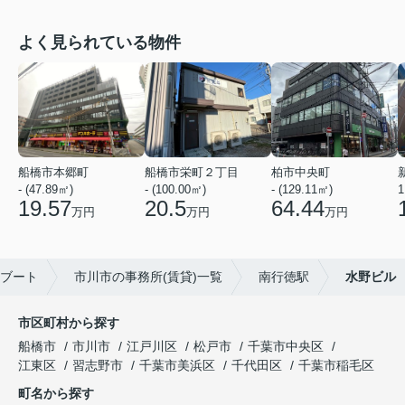
よく見られている物件
船橋市本郷町
船橋市栄町２丁目
柏市中央町
- (47.89㎡)
- (100.00㎡)
- (129.11㎡)
1
19.57
20.5
64.44
万円
万円
万円
リブート
市川市の事務所(賃貸)一覧
南行徳駅
水野ビル
市区町村から探す
船橋市
市川市
江戸川区
松戸市
千葉市中央区
江東区
習志野市
千葉市美浜区
千代田区
千葉市稲毛区
町名から探す