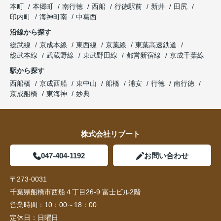
本町
本郷町
南行徳
西船
行徳駅前
新井
田尻
印内町
海神町南
中葛西
沿線から探す
総武線
京成本線
東西線
京葉線
東葉高速鉄道
総武本線
武蔵野線
東武野田線
都営新宿線
京成千葉線
駅から探す
西船橋
京成西船
東中山
船橋
浦安
行徳
南行徳
京成船橋
東海神
妙典
株式会社リブート
047-404-1192
お問い合わせ
〒273-0031
千葉県船橋市西船４丁目26-9 富士ビル2階
営業時間：
10：00～18：00
定休日：
日曜日