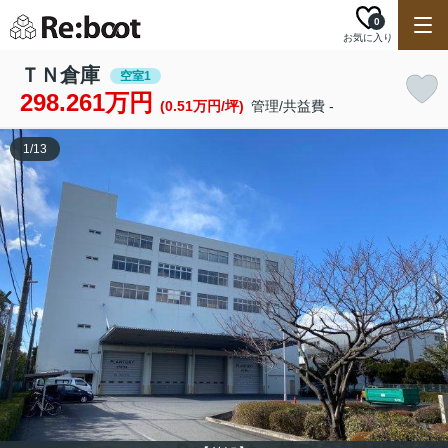
0
お気に入り
ＴＮ倉庫
空室1
298.261万円
(0.51万円/坪)
管理/共益費 -
1
/
13