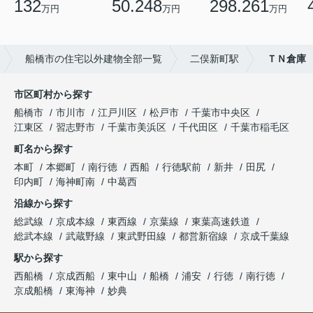
132
50.248
298.261
万円
万円
万円
船橋市の住宅以外建物全部一覧
二俣新町駅
ＴＮ倉庫
市区町村から探す
船橋市
市川市
江戸川区
松戸市
千葉市中央区
江東区
習志野市
千葉市美浜区
千代田区
千葉市稲毛区
町名から探す
本町
本郷町
南行徳
西船
行徳駅前
新井
田尻
印内町
海神町南
中葛西
沿線から探す
総武線
京成本線
東西線
京葉線
東葉高速鉄道
総武本線
武蔵野線
東武野田線
都営新宿線
京成千葉線
駅から探す
西船橋
京成西船
東中山
船橋
浦安
行徳
南行徳
京成船橋
東海神
妙典