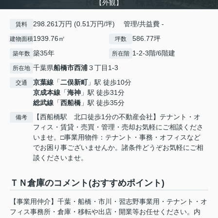
【外観】
298.261万円 (0.51万円/坪) 管理/共益費 -
賃料
1939.76㎡
586.77坪
建物面積
坪数
築35年
1-2-3階/6階建
築年数
所在階
千葉県
船橋市
西浦
３丁目1-3
所在地
京葉線
「
二俣新町
」駅 徒歩10分
交通
京成本線
「
海神
」駅 徒歩31分
総武線
「
西船橋
」駅 徒歩35分
【西船橋駅 北口徒歩1分の不動産会社】テナント・オ
備考
フィス・賃貸・売買・管理・売却お気軽にご相談くださ
いませ。□事業用物件：テナント・事務・オフィスなど
でお困り事ございませんか。諸条件どうぞお気軽にご相
談くださいませ。
ＴＮ倉庫のコメント(おすすめポイント)
【事業用仲介】千葉・船橋・市川・習志野事業用・テナント・オ
フィス事務所・倉庫・移転や出店・開業等お任せください。内