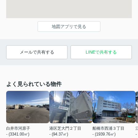
地図アプリで見る
メールで共有する
LINEで共有する
よく見られている物件
白井市河原子
港区芝大門２丁目
船橋市西浦３丁目
- (3341.00㎡)
- (94.37㎡)
- (1939.76㎡)
-