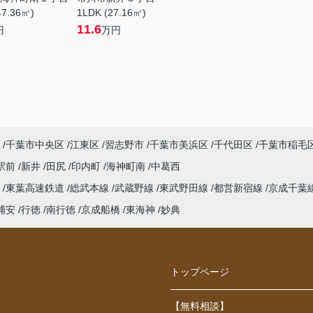
47.36㎡)
1LDK (27.16㎡)
11.6
円
万円
千葉市中央区
江東区
習志野市
千葉市美浜区
千代田区
千葉市稲毛
駅前
新井
田尻
印内町
海神町南
中葛西
線
東葉高速鉄道
総武本線
武蔵野線
東武野田線
都営新宿線
京成千葉
浦安
行徳
南行徳
京成船橋
東海神
妙典
トップページ
【無料相談】