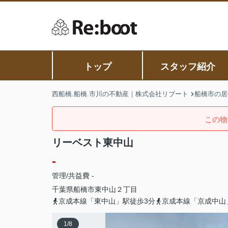
トップ
スタッフ紹介
西船橋.船橋.市川の不動産｜株式会社リブート
船橋市の居
この物
リーベスト東中山
-
管理/共益費 -
千葉県
船橋市
東中山
２丁目
京成本線「東中山」駅徒歩3分
京成本線「京成中山
1
/
8