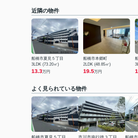
近隣の物件
船橋市夏見５丁目
船橋市本郷町
3LDK (73.20㎡)
2LDK (48.85㎡)
3
13.3
19.5
1
万円
万円
よく見られている物件
船橋市夏見５丁目
市川市南行徳３丁目
船橋市