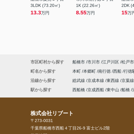
3LDK (73.20㎡)
1K (22.26㎡)
2DK (
13.3
8.55
15
万円
万円
万
市区町村から探す
船橋市
市川市
江戸川区
松戸市
町名から探す
本町
本郷町
南行徳
西船
行徳
沿線から探す
総武線
京成本線
東西線
京葉
駅から探す
西船橋
京成西船
東中山
船橋
株式会社リブート
〒273-0031
千葉県船橋市西船４丁目26-9 富士ビル2階