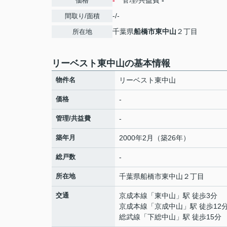
-
管理/共益費
-
価格
-/-
間取り/面積
千葉県
船橋市
東中山
２丁目
所在地
リーベスト東中山の基本情報
物件名
リーベスト東中山
価格
-
管理/共益費
-
築年月
2000年2月（築26年）
総戸数
-
所在地
千葉県
船橋市
東中山
２丁目
交通
京成本線
「
東中山
」駅 徒歩3分
京成本線
「
京成中山
」駅 徒歩12
総武線
「
下総中山
」駅 徒歩15分