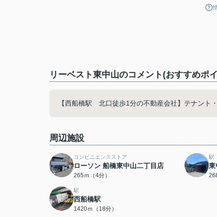
リーベスト東中山のコメント(おすすめポイ
【西船橋駅 北口徒歩1分の不動産会社】テナント
周辺施設
コンビニエンスストア
駅
ローソン 船橋東中山二丁目店
東
265ｍ（4分）
2
駅
西船橋駅
1420ｍ（18分）