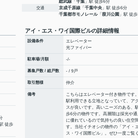
総武線
「
千葉
」駅 徒歩6分
京成千原線
「
千葉中央
」駅 徒歩6分
交通
千葉都市モノレール
「
葭川公園
」駅 徒歩
アイ・エス・ワイ国際ビルの詳細情報
設備条件
エレベーター
光ファイバー
駐車場/月額
-/-
募集戸数 / 総戸数
- / 9戸
取引態様
仲介
備考
こちらはエレベーター付き物件です。
駅利用できる立地となっていて、ア
スが良いです。高いニーズのある、
歩6分の物件です。高層階は採光や通
分
に優れているので気持ちの良い住空
駅 徒歩
す。当社イチオシの物件の「アイ・
ス・ワイ国際ビル」。ぜひ一度ご覧