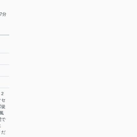
7分
2
クセ
駅徒
風
間で
エ
くだ