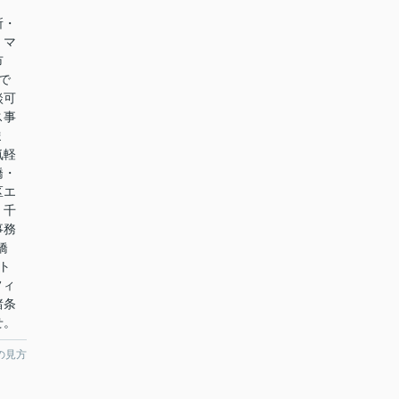
所・
 マ
川市
で
談可
ス事
ま
気軽
橋・
区エ
。千
事務
橋
ト
フィ
諸条
せ。
の見方