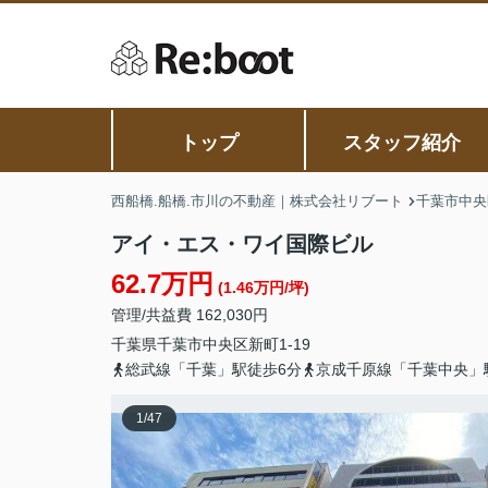
トップ
スタッフ紹介
西船橋.船橋.市川の不動産｜株式会社リブート
千葉市中央
アイ・エス・ワイ国際ビル
62.7万円
(1.46万円/坪)
管理/共益費 162,030円
千葉県
千葉市中央区
新町
1-19
総武線「千葉」駅徒歩6分
京成千原線「千葉中央」
1
/
47