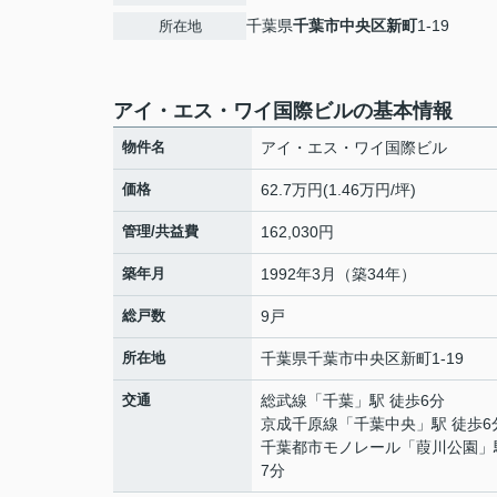
千葉県
千葉市中央区
新町
1-19
所在地
アイ・エス・ワイ国際ビルの基本情報
物件名
アイ・エス・ワイ国際ビル
価格
62.7万円(1.46万円/坪)
管理/共益費
162,030円
築年月
1992年3月（築34年）
総戸数
9戸
所在地
千葉県
千葉市中央区
新町
1-19
交通
総武線
「
千葉
」駅 徒歩6分
京成千原線
「
千葉中央
」駅 徒歩6
千葉都市モノレール
「
葭川公園
」
7分