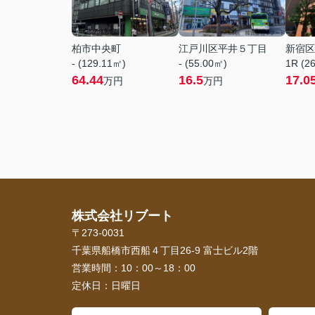
柏市中央町
江戸川区平井５丁目
新宿区
- (129.11㎡)
- (55.00㎡)
1R (2
64.44
16.5
17.0
万円
万円
株式会社リブート
〒273-0031
千葉県船橋市西船４丁目26-9 富士ビル2階
営業時間：
10：00～18：00
定休日：
日曜日