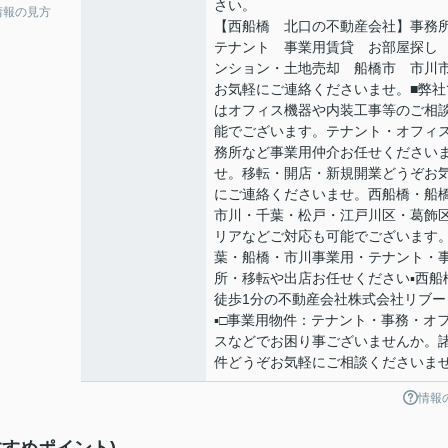
さい。
情報の見方
【西船橋 北口の不動産会社】事務
テナント 事業用賃貸 お部屋探し
ンション・土地売却 船橋市 市
お気軽にご連絡くださいませ。■弊社
はオフィス機器や内装工事等のご相
能でございます。テナント・オフィ
務所など事業用仲介お任せください
せ。移転・開店・新規開業どうぞお
にご連絡くださいませ。西船橋・船
市川・千葉・松戸・江戸川区・葛飾
リアなどご対応も可能でございます
葉・船橋・市川事業用・テナント・
所・移転や出店お任せください▪️西船
徒歩1分の不動産会社株式会社リブー
▪️□事業用物件：テナント・事務・オ
スなどでお困り事ございませんか。
件どうぞお気軽にご相談くださいま
情報