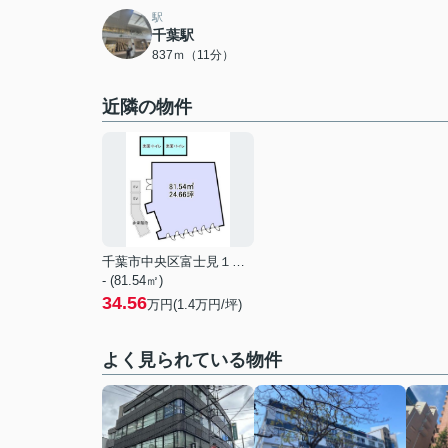
駅
千葉駅
837ｍ（11分）
近隣の物件
千葉市中央区富士見１丁目
- (81.54㎡)
34.56
万円(
1.4
万円/坪)
よく見られている物件