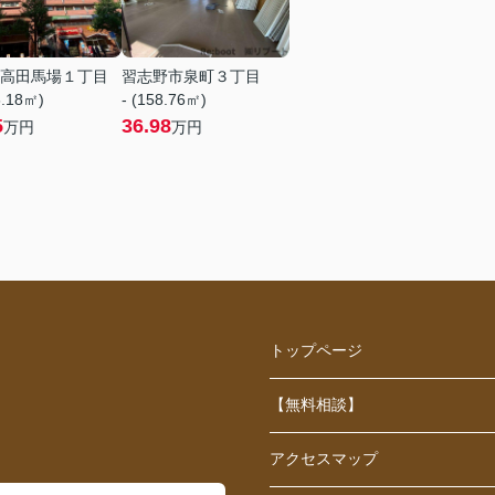
高田馬場１丁目
習志野市泉町３丁目
6.18㎡)
- (158.76㎡)
5
36.98
万円
万円
トップページ
【無料相談】
アクセスマップ