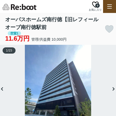
0
お気に入り
オーパスホームズ南行徳【旧レフィール
オーブ南行徳駅前
空室1
11.6万円
管理/共益費 10,000円
1
/
15