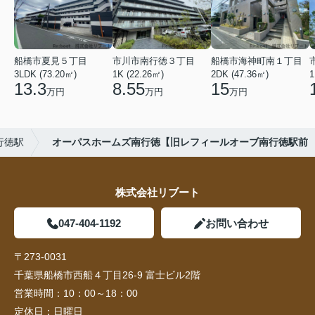
船橋市夏見５丁目
市川市南行徳３丁目
船橋市海神町南１丁目
3LDK (73.20㎡)
1K (22.26㎡)
2DK (47.36㎡)
1
13.3
8.55
15
万円
万円
万円
行徳駅
オーパスホームズ南行徳【旧レフィールオーブ南行徳駅前
株式会社リブート
047-404-1192
お問い合わせ
〒273-0031
千葉県船橋市西船４丁目26-9 富士ビル2階
営業時間：
10：00～18：00
定休日：
日曜日