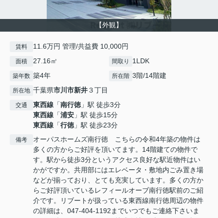
【外観】
11.6万円 管理/共益費 10,000円
賃料
27.16㎡
1LDK
面積
間取り
築4年
3階/14階建
築年数
所在階
千葉県
市川市
新井
３丁目
所在地
東西線
「
南行徳
」駅 徒歩3分
交通
東西線
「
浦安
」駅 徒歩15分
東西線
「
行徳
」駅 徒歩23分
オーパスホームズ南行徳 こちらの令和4年築の物件は
備考
多くの方からご好評を頂いてます。14階建ての物件で
す。駅から徒歩3分というアクセス良好な駅近物件はい
かがですか。共用部にはエレベータ・敷地内ごみ置き場
などが揃っており、とても充実しています。多くの方か
らご好評頂いているレフィールオーブ南行徳駅前のご紹
介です。リブートが扱っている東西線南行徳周辺の物件
の詳細は、047-404-1192までいつでもご連絡下さいま