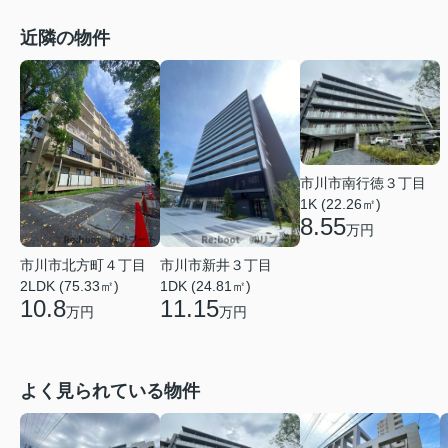
近隣の物件
市川市南行徳３丁目
1K (22.26㎡)
8.55
万円
市川市新井３丁目
市川市北方町４丁目
1DK (24.81㎡)
2LDK (75.33㎡)
11.15
10.8
万円
万円
よく見られている物件