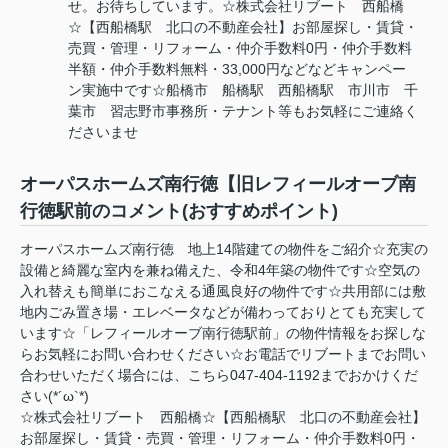
せ。お待ちしています。☆株式会社リブート 西船橋
☆【西船橋駅 北口の不動産会社】お部屋探し・賃貸・
売買・管理・リフォーム・仲介手数料0円・仲介手数料
半額・仲介手数料無料・33,000円などなどキャンペー
ン実施中です☆船橋市 船橋駅 西船橋駅 市川市 千
葉市 習志野市事務所・テナント等もお気軽にご連絡く
ださいませ
オーパスホームズ南行徳【旧レフィールオーブ南
行徳駅前のコメント(おすすめポイント)
オーパスホームズ南行徳 地上14階建ての物件をご紹介☆充実の
設備と綺麗な室内を兼ね備えた、令和4年築の物件です☆空気の
入れ替えも簡単におこなえる通風良好の物件です☆共用部には敷
地内ごみ置き場・エレベータなどが備わっておりとても充実して
います☆「レフィールオーブ南行徳駅前」の物件情報をお探しな
らお気軽にお問い合わせください☆お電話でリブートまでお問い
合わせいただく場合には、こちら047-404-1192までおかけくだ
さい(*´ω`*)
☆株式会社リブート 西船橋☆【西船橋駅 北口の不動産会社】
お部屋探し・賃貸・売買・管理・リフォーム・仲介手数料0円・