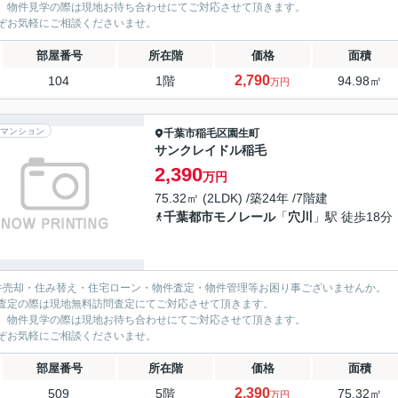
、物件見学の際は現地お待ち合わせにてご対応させて頂きます。
ぞお気軽にご相談くださいませ。
部屋番号
所在階
価格
面積
2,790
104
1階
94.98㎡
万円
マンション
千葉市稲毛区
園生町
サンクレイドル稲毛
2,390
万円
75.32㎡ (2LDK) /築24年 /7階建
千葉都市モノレール
「
穴川
」駅 徒歩18分
件売却・住み替え・住宅ローン・物件査定・物件管理等お困り事ございませんか。
査定の際は現地無料訪問査定にてご対応させて頂きます。
、物件見学の際は現地お待ち合わせにてご対応させて頂きます。
ぞお気軽にご相談くださいませ。
部屋番号
所在階
価格
面積
2,390
509
5階
75.32㎡
万円