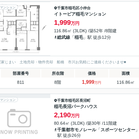
マンション
千葉市稲毛区
小仲台
イトーピア稲毛マンション
1,999
万円
116.86㎡ (3LDK) /築52年 /8階建
総武線
「
稲毛
」駅 徒歩12分
実家じまい 土地売却・物件売却 船橋 市川お気軽にご連絡くださいませ■
部屋番号
所在階
価格
面積
1,999
811
8階
116.86㎡
万円
マンション
千葉市稲毛区
長沼町
稲毛長沼パークハウス
2,190
万円
80.64㎡ (3LDK) /築30年 /11階建
千葉都市モノレール
「
スポーツセンター
駅 徒歩26分