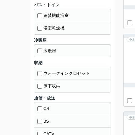
バス・トイレ
追焚機能浴室
浴室乾燥機
冷暖房
中古
床暖房
収納
ウォークインクロゼット
床下収納
通信・放送
CS
中古
BS
CATV