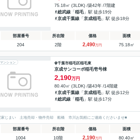
75.18㎡ (3LDK) /築42年 /7階建
総武線
「
稲毛
」駅 徒歩19分
京成千葉線
「
京成稲毛
」駅 徒歩18分
部屋番号
所在階
価格
面積
2,490
204
2階
75.18㎡
万円
マンション
千葉市稲毛区
稲毛東
京成サンコーポ稲毛壱号棟
2,190
万円
80.40㎡ (3LDK) /築43年 /14階建
京成千葉線
「
京成稲毛
」駅 徒歩12分
総武線
「
稲毛
」駅 徒歩17分
実家じまい 土地売却・物件売却 船橋 市川お気軽にご連絡くださいませ■
部屋番号
所在階
価格
面積
2,190
1004
10階
80.40㎡
万円