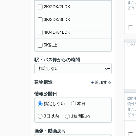
また
2K/2DK/2LDK
どう
3K/3DK/3LDK
4K/4DK/4LDK
5K以上
中古
駅・バス停からの時間
建物構造
追加する
情報公開日
□物
指定しない
本日
物件
また
どう
3日以内
1週間以内
画像・動画あり