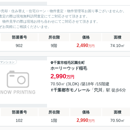
件売却・住み替え・住宅ローン・物件査定・物件管理等お困り事ございませんか。
査定の際は現地無料訪問査定にてご対応させて頂きます。
、物件見学の際は現地お待ち合わせにてご対応させて頂きます。
ぞお気軽にご相談くださいませ。
部屋番号
所在階
価格
面積
2,490
902
9階
74.10㎡
万円
マンション
千葉市稲毛区
園生町
ホーリーウッド稲毛
2,990
万円
70.50㎡ (3LDK) /築18年 /15階建
千葉都市モノレール
「
穴川
」駅 徒歩6分
部屋番号
所在階
価格
面積
2,990
102
1階
70.50㎡
万円