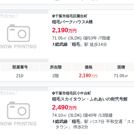
マンション
千葉市稲毛区
園生町
稲毛パークハウスA棟
2,190
万円
71.05㎡ (3LDK) /築53年 /7階建
総武線
「
稲毛
」駅 徒歩14分
部屋番号
所在階
価格
面積
2,190
210
2階
71.05㎡
万円
マンション
千葉市稲毛区
小中台町
稲毛スカイタウン・ふれあいの街弐号館
2,490
万円
74.10㎡ (3LDK) /築40年 /13階建
総武線
「
稲毛
」駅 バス7分 平和交通「ス
タウン」 停歩2分