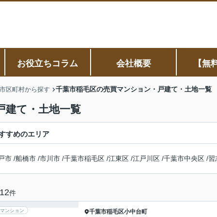
お役立ちコラム
会社概要
【無
千葉市稲毛区の売買マンション・戸建て・土地一覧
市区町村から探す
戸建て・土地一覧
すすめのエリア
戸市
/
船橋市
/
市川市
/
千葉市稲毛区
/
江東区
/
江戸川区
/
千葉市中央区
/
習
12
件
マンション
千葉市稲毛区
小中台町