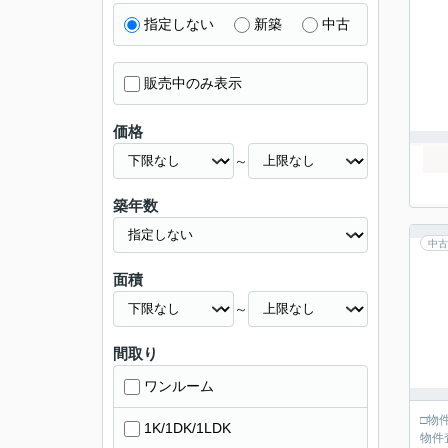
指定しない
新築
中古
販売中のみ表示
価格
～
築年数
中古
面積
～
間取り
ワンルーム
□物
1K/1DK/1LDK
物件