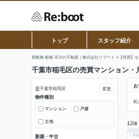
トップ
スタッフ紹介
西船橋.船橋.市川の不動産｜株式会社リブート
【売買】を
千葉市稲毛区の売買マンション・
お
千葉市稲毛区
変更
物件種別
松
マンション
戸建
土地
12
棟
中古
新築・中古