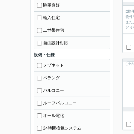
眺望良好
□物
物件
輸入住宅
また
どう
二世帯住宅
自由設計対応
設備・仕様
中古
メゾネット
ベランダ
バルコニー
ルーフバルコニー
オール電化
24時間換気システム