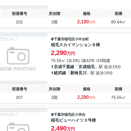
部屋番号
所在階
価格
面積
2,190
102
1階
80.64㎡
万円
マンション
千葉市稲毛区
小中台町
稲毛スカイマンションＢ棟
2,290
万円
75.55㎡ (3LDK) /築42年 /10階建
京成千葉線
「
京成稲毛
」駅 徒歩19分
総武線
「
新検見川
」駅 徒歩18分
部屋番号
所在階
価格
面積
2,290
207
2階
75.55㎡
万円
マンション
千葉市稲毛区
小仲台
稲毛ビューハイツ３号棟
2,490
万円