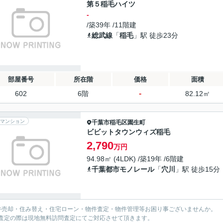
第５稲毛ハイツ
-
/築39年 /11階建
総武線
「
稲毛
」駅 徒歩23分
部屋番号
所在階
価格
面積
-
602
6階
82.12㎡
マンション
千葉市稲毛区
園生町
ビビットタウンウィズ稲毛
2,790
万円
94.98㎡ (4LDK) /築19年 /6階建
千葉都市モノレール
「
穴川
」駅 徒歩15分
件売却・住み替え・住宅ローン・物件査定・物件管理等お困り事ございませんか。
査定の際は現地無料訪問査定にてご対応させて頂きます。