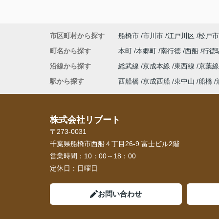
市区町村から探す
船橋市
市川市
江戸川区
松戸市
町名から探す
本町
本郷町
南行徳
西船
行徳
沿線から探す
総武線
京成本線
東西線
京葉
駅から探す
西船橋
京成西船
東中山
船橋
株式会社リブート
〒273-0031
千葉県船橋市西船４丁目26-9 富士ビル2階
営業時間：
10：00～18：00
定休日：
日曜日
お問い合わせ