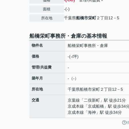
-(-/坪)
管理/共益費
-
価格
-(-)
面積
千葉県
船橋市
栄町
２丁目12－5
所在地
船橋栄町事務所・倉庫の基本情報
物件名
船橋栄町事務所・倉庫
価格
-(-/坪)
管理/共益費
-
築年月
-（-）
所在地
千葉県
船橋市
栄町
２丁目12－5
交通
京葉線
「
二俣新町
」駅 徒歩21分
京成本線
「
京成船橋
」駅 徒歩34
京成本線
「
海神
」駅 徒歩34分