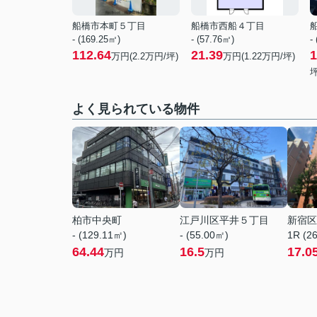
船橋市本町５丁目
船橋市西船４丁目
- (169.25㎡)
- (57.76㎡)
-
112.64
21.39
1
万円(
2.2
万円/坪)
万円(
1.22
万円/坪)
坪
よく見られている物件
柏市中央町
江戸川区平井５丁目
新宿区
- (129.11㎡)
- (55.00㎡)
1R (2
64.44
16.5
17.0
万円
万円