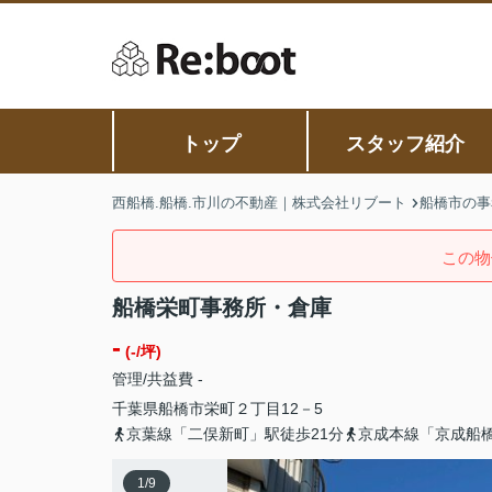
トップ
スタッフ紹介
西船橋.船橋.市川の不動産｜株式会社リブート
船橋市の事
この物
船橋栄町事務所・倉庫
-
(-/坪)
管理/共益費 -
千葉県
船橋市
栄町
２丁目12－5
京葉線「二俣新町」駅徒歩21分
京成本線「京成船橋
1
/
9