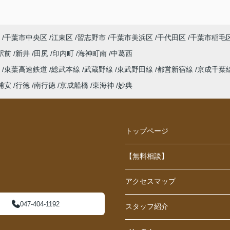
千葉市中央区
江東区
習志野市
千葉市美浜区
千代田区
千葉市稲毛
駅前
新井
田尻
印内町
海神町南
中葛西
線
東葉高速鉄道
総武本線
武蔵野線
東武野田線
都営新宿線
京成千葉
浦安
行徳
南行徳
京成船橋
東海神
妙典
トップページ
【無料相談】
アクセスマップ
047-404-1192
スタッフ紹介