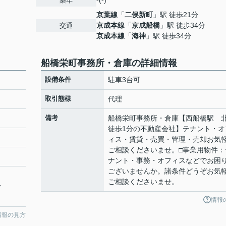
-(-)
築年
京葉線
「
二俣新町
」駅 徒歩21分
京成本線
「
京成船橋
」駅 徒歩34分
交通
京成本線
「
海神
」駅 徒歩34分
船橋栄町事務所・倉庫の詳細情報
設備条件
駐車3台可
取引態様
代理
備考
船橋栄町事務所・倉庫【西船橋駅 
徒歩1分の不動産会社】テナント・オ
ィス・賃貸・売買・管理・売却お気
ご相談くださいませ。□事業用物件：
ナント・事務・オフィスなどでお困
ございませんか。諸条件どうぞお気
ご相談くださいませ。
分
情報
情報の見方