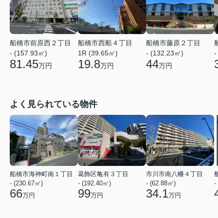
船橋市前原西２丁目
船橋市西船４丁目
船橋市藤原２丁目
- (157.93㎡)
1R (39.65㎡)
- (132.23㎡)
-
81.45
19.8
44
万円
万円
万円
よく見られている物件
船橋市海神町南１丁目
葛飾区亀有３丁目
市川市南八幡４丁目
- (230.67㎡)
- (192.40㎡)
- (62.88㎡)
-
66
99
34.1
万円
万円
万円