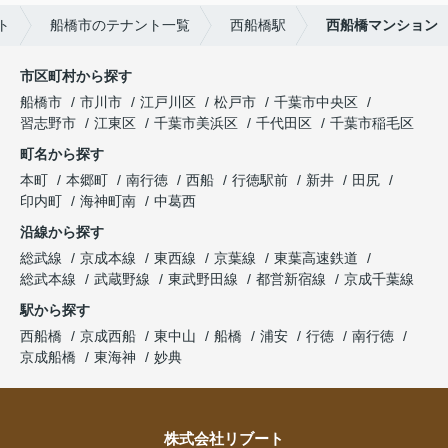
ト
船橋市のテナント一覧
西船橋駅
西船橋マンション
市区町村から探す
船橋市
市川市
江戸川区
松戸市
千葉市中央区
習志野市
江東区
千葉市美浜区
千代田区
千葉市稲毛区
町名から探す
本町
本郷町
南行徳
西船
行徳駅前
新井
田尻
印内町
海神町南
中葛西
沿線から探す
総武線
京成本線
東西線
京葉線
東葉高速鉄道
総武本線
武蔵野線
東武野田線
都営新宿線
京成千葉線
駅から探す
西船橋
京成西船
東中山
船橋
浦安
行徳
南行徳
京成船橋
東海神
妙典
株式会社リブート