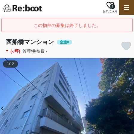
0
お気に入り
この物件の募集は終了しました。
西船橋マンション
空室0
-
(-/坪)
管理/共益費 -
1
/
12