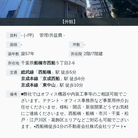
【外観】
- (-/坪) 管理/共益費 -
賃料
-
-
面積
坪数
築57年
2階/7階建
築年数
所在階
千葉県
船橋市
西船
５丁目2-6
所在地
総武線
「
西船橋
」駅 徒歩5分
交通
京成本線
「
京成西船
」駅 徒歩6分
京成本線
「
東中山
」駅 徒歩10分
■弊社ではオフィス機器や内装工事等のご相談可能でご
備考
ざいます。テナント・オフィス事務所など事業用仲介お
任せくださいませ。移転・開店・新規開業どうぞお気軽
にご連絡くださいませ。西船橋・船橋・市川・千葉・松
戸・江戸川区・葛飾区エリアなどご対応も可能でござい
ます。▪️西船橋徒歩1分の不動産会社株式会社リブート▪️