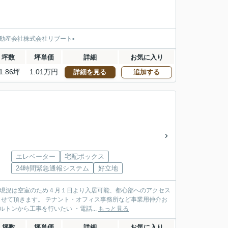
動産会社株式会社リブート▪️
坪数
坪単価
詳細
お気に入り
1.86坪
1.01万円
詳細を見る
追加する
エレベーター
宅配ボックス
24時間緊急通報システム
好立地
、現況は空室のため４月１日より入居可能、都心部へのアクセス
させて頂きます。 テナント・オフィス事務所など事業用仲介お
トンから工事を行いたい ・電話...
もっと見る
坪数
坪単価
詳細
お気に入り