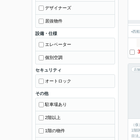
デザイナーズ
居抜物件
▪️
設備・仕様
エレベーター
3
個別空調
セキュリティ
店舗
オートロック
その他
駐車場あり
2階以上
（仮
1階の物件
1階
目法