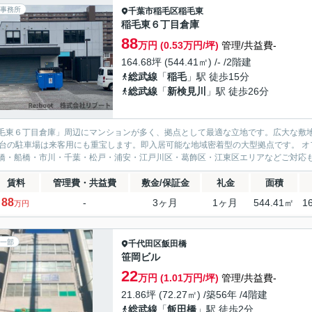
事務所
千葉市稲毛区
稲毛東
稲毛東６丁目倉庫
88
万円 (0.53万円/坪)
管理/共益費-
164.68坪 (544.41㎡) /- /2階建
総武線
「
稲毛
」駅 徒歩15分
総武線
「
新検見川
」駅 徒歩26分
毛東６丁目倉庫」周辺にマンションが多く、拠点として最適な立地です。広大な敷地
5台の駐車場は来客用にも重宝します。即入居可能な地域密着型の大型拠点です。 
橋・船橋・市川・千葉・松戸・浦安・江戸川区・葛飾区・江東区エリアなどご対応も可
賃料
管理費・共益費
敷金/保証金
礼金
面積
88
-
3ヶ月
1ヶ月
544.41㎡
1
万円
一部
千代田区
飯田橋
笹岡ビル
22
万円 (1.01万円/坪)
管理/共益費-
21.86坪 (72.27㎡) /築56年 /4階建
総武線
「
飯田橋
」駅 徒歩2分