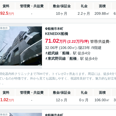
賃料
管理費・共益費
敷金/保証金
礼金
面積
92.5
-
10ヶ月
2.2ヶ月
209.88㎡
6
万円
事務所
船橋市
本町
KENEDIX船橋
71.02
万円 (2.22万円/坪)
管理/共益費-
32.06坪 (106.00㎡) /築23年 /9階建
総武線
「
船橋
」駅 徒歩4分
東武野田線
「
船橋
」駅 徒歩4分
消化器内科クリニックまで76mです。トイレが2ヶ所あります。周辺には、徒歩4分
ているのが特徴です。外から見ても認識しやすく、視認性良好です。魅力的な好立地に
」。
賃料
管理費・共益費
敷金/保証金
礼金
面積
1.02
-
12ヶ月
0ヶ月
106.00㎡
3
万円
事務所
船橋市
本町