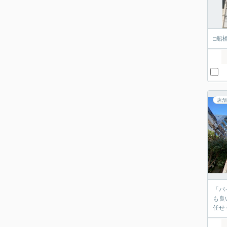
□船
店舗
「パ
も良
任せ