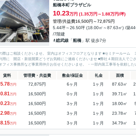
船橋本町プラザビル
10.23
万円 (1.35万円～1.88万円/坪)
管理/共益費16,500円～72,875円
5.44坪～26.50坪 (18.00㎡～87.63㎡) /築4
/7階建
総武線
「
船橋
」駅 徒歩7分
の際はご相談くださいませ。 室内はオフィスフロアとなります ■セミナールーム
利用に 開店・新規開業どうぞお気軽にご連絡くださいませ ■弊社４期目法人でご
オフィス事務所など事業用仲介お任せくださいませ。 ・一部内装工事等を依頼したい 
賃料
管理費・共益費
敷金/保証金
礼金
面積
5.78
72,875円
6ヶ月
1ヶ月
87.63㎡
2
万円
0.81
16,500円
0ヶ月
1ヶ月
39.71㎡
1
万円
0.23
16,500円
3ヶ月
1ヶ月
18.00㎡
万円
2.98
16,500円
3ヶ月
1ヶ月
23.78㎡
万円
8.15
16,500円
3ヶ月
1ヶ月
34.79㎡
1
万円