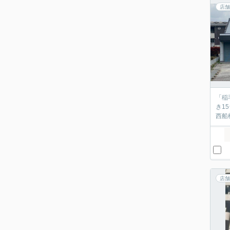
店舗
「稲
き1
西船
店舗