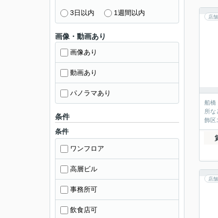
3日以内
1週間以内
店舗
画像・動画あり
画像あり
動画あり
パノラマあり
船橋
所な
条件
飾区
条件
ワンフロア
高層ビル
店舗
事務所可
飲食店可