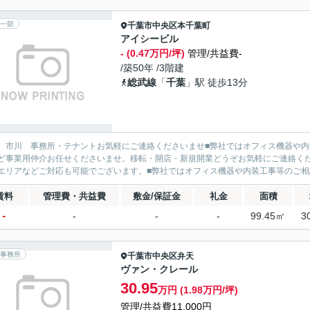
一部
千葉市中央区
本千葉町
アイシービル
- (0.47万円/坪)
管理/共益費-
/築50年 /3階建
総武線
「
千葉
」駅 徒歩13分
 市川 事務所・テナントお気軽にご連絡くださいませ■弊社ではオフィス機器や
ど事業用仲介お任せくださいませ。移転・開店・新規開業どうぞお気軽にご連絡く
エリアなどご対応も可能でございます。■弊社ではオフィス機器や内装工事等のご相談
賃料
管理費・共益費
敷金/保証金
礼金
面積
-
-
-
-
99.45㎡
3
事務所
千葉市中央区
弁天
ヴァン・クレール
30.95
万円 (1.98万円/坪)
管理/共益費11,000円