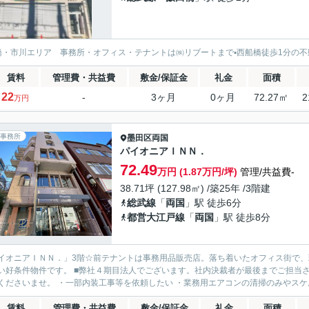
橋・市川エリア 事務所・オフィス・テナントは㈱リブートまで▪️西船橋徒歩1分の不
賃料
管理費・共益費
敷金/保証金
礼金
面積
22
-
3ヶ月
0ヶ月
72.27㎡
2
万円
事務所
墨田区
両国
パイオニアＩＮＮ．
72.49
万円 (1.87万円/坪)
管理/共益費-
38.71坪 (127.98㎡) /築25年 /3階建
総武線
「
両国
」駅 徒歩6分
都営大江戸線
「
両国
」駅 徒歩8分
イオニアＩＮＮ．」3階☆前テナントは事務用品販売店。落ち着いたオフィス街で
い好条件物件です。 ■弊社４期目法人でございます。社内決裁者が最後までご担当
くださいませ。 ・一部内装工事等を依頼したい ・業務用エアコンの清掃のみやスケル
賃料
管理費・共益費
敷金/保証金
礼金
面積