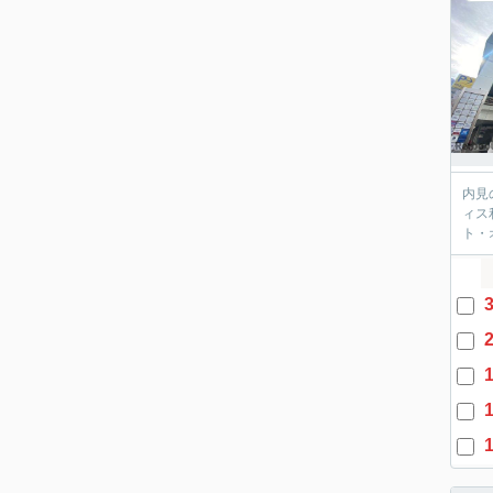
内見
ィス
ト・
3
2
1
1
1