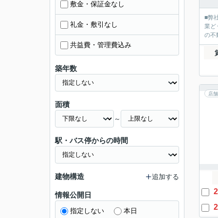
敷金・保証金なし
■弊
礼金・敷引なし
業ど
の不
共益費・管理費込み
築年数
店舗
面積
～
駅・バス停からの時間
建物構造
追加する
2
情報公開日
2
指定しない
本日