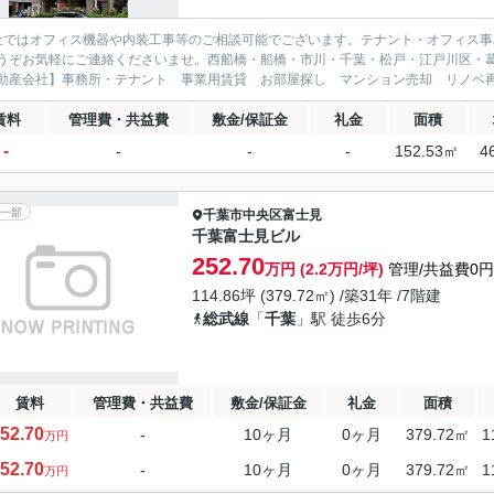
社ではオフィス機器や内装工事等のご相談可能でございます。テナント・オフィス
うぞお気軽にご連絡くださいませ。西船橋・船橋・市川・千葉・松戸・江戸川区・
動産会社】事務所・テナント 事業用賃貸 お部屋探し マンション売却 リノベ再
賃料
管理費・共益費
敷金/保証金
礼金
面積
-
-
-
-
152.53㎡
4
一部
千葉市中央区
富士見
千葉富士見ビル
252.70
万円 (2.2万円/坪)
管理/共益費0円
114.86坪 (379.72㎡) /築31年 /7階建
総武線
「
千葉
」駅 徒歩6分
賃料
管理費・共益費
敷金/保証金
礼金
面積
52.70
-
10ヶ月
0ヶ月
379.72㎡
1
万円
52.70
-
10ヶ月
0ヶ月
379.72㎡
1
万円