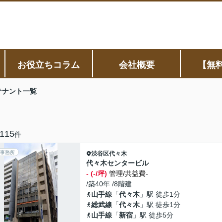
お役立ちコラム
会社概要
【無
テナント一覧
115
件
事務所
渋谷区
代々木
代々木センタービル
- (-/坪)
管理/共益費-
/築40年 /8階建
山手線
「
代々木
」駅 徒歩1分
総武線
「
代々木
」駅 徒歩1分
山手線
「
新宿
」駅 徒歩5分