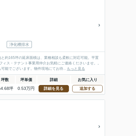
浄化槽排水
と約165坪の延床面積は、業種相談も柔軟に対応可能。平置
オフィス・テナント事業用仲介お気軽にご連絡くださいませ。。
能でございます。物件現地にてお待...
もっと見る
坪数
坪単価
詳細
お気に入り
64.68坪
0.53万円
詳細を見る
追加する