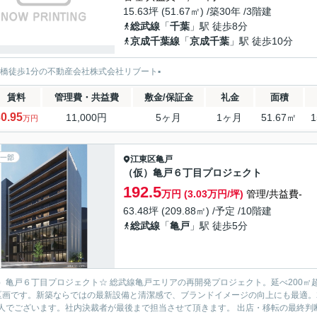
15.63坪 (51.67㎡) /築30年 /3階建
総武線
「
千葉
」駅 徒歩8分
京成千葉線
「
京成千葉
」駅 徒歩10分
西船橋徒歩1分の不動産会社株式会社リブート▪️
賃料
管理費・共益費
敷金/保証金
礼金
面積
0.95
11,000円
5ヶ月
1ヶ月
51.67㎡
1
万円
一部
江東区
亀戸
（仮）亀戸６丁目プロジェクト
192.5
万円 (3.03万円/坪)
管理/共益費-
63.48坪 (209.88㎡) /予定 /10階建
総武線
「
亀戸
」駅 徒歩5分
）亀戸６丁目プロジェクト☆ 総武線亀戸エリアの再開発プロジェクト。延べ200㎡
区画です。新築ならではの最新設備と清潔感で、ブランドイメージの向上にも最適。20
人でございます。社内決裁者が最後まで担当させて頂きます。 出店・移転の最終判断を