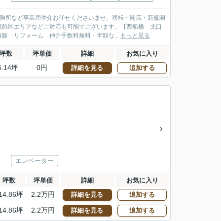
事務所など事業用仲介お任せくださいませ。移転・開店・新規開
葛飾区エリアなどご対応も可能でございます。【西船橋 北口
販 リフォーム 仲介手数料無料・半額な...
もっと見る
坪数
坪単価
詳細
お気に入り
6.14坪
0円
詳細を見る
追加する
エレベーター
坪数
坪単価
詳細
お気に入り
14.86坪
2.2万円
詳細を見る
追加する
14.86坪
2.2万円
詳細を見る
追加する