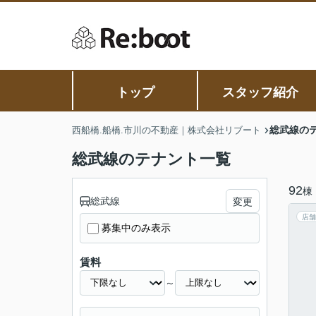
トップ
スタッフ紹介
総武線の
西船橋.船橋.市川の不動産｜株式会社リブート
総武線のテナント一覧
92
棟
総武線
変更
店舗
募集中のみ表示
賃料
～