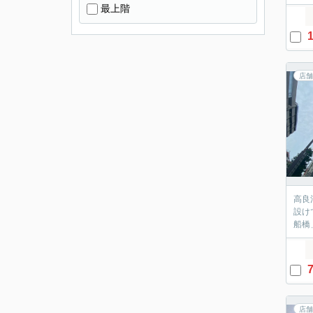
最上階
1
店舗
高良
設け
船橋
7
店舗