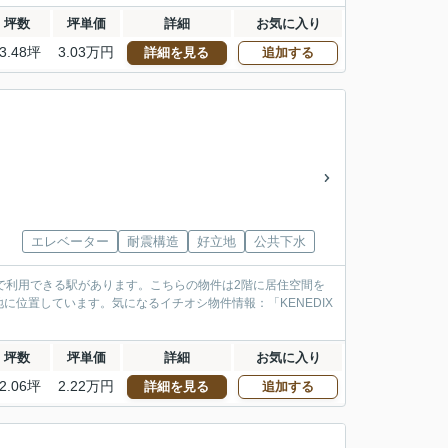
坪数
坪単価
詳細
お気に入り
3.48坪
3.03万円
詳細を見る
追加する
エレベーター
耐震構造
好立地
公共下水
で利用できる駅があります。こちらの物件は2階に居住空間を
位置しています。気になるイチオシ物件情報：「KENEDIX
坪数
坪単価
詳細
お気に入り
2.06坪
2.22万円
詳細を見る
追加する