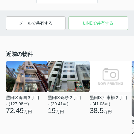
メールで共有する
LINEで共有する
近隣の物件
墨田区江東橋２丁目
墨田区両国３丁目
墨田区錦糸２丁目
- (41.08㎡)
- (127.98㎡)
- (29.41㎡)
38.5
72.49
19
万円
万円
万円
-