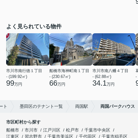
よく見られている物件
市川市南行徳１丁目
船橋市海神町南１丁目
市川市南八幡４丁目
- (199.92㎡)
- (230.67㎡)
- (62.88㎡)
-
99
66
34.1
万円
万円
万円
ート
墨田区のテナント一覧
両国駅
両国パークハウス
市区町村から探す
船橋市
市川市
江戸川区
松戸市
千葉市中央区
江東区
習志野市
千葉市美浜区
千代田区
千葉市稲毛区