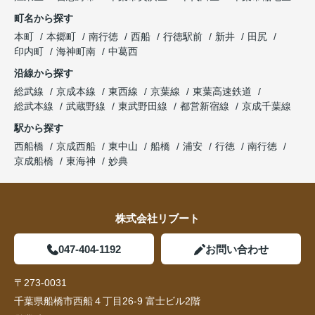
町名から探す
本町
本郷町
南行徳
西船
行徳駅前
新井
田尻
印内町
海神町南
中葛西
沿線から探す
総武線
京成本線
東西線
京葉線
東葉高速鉄道
総武本線
武蔵野線
東武野田線
都営新宿線
京成千葉線
駅から探す
西船橋
京成西船
東中山
船橋
浦安
行徳
南行徳
京成船橋
東海神
妙典
株式会社リブート
047-404-1192
お問い合わせ
〒273-0031
千葉県船橋市西船４丁目26-9 富士ビル2階