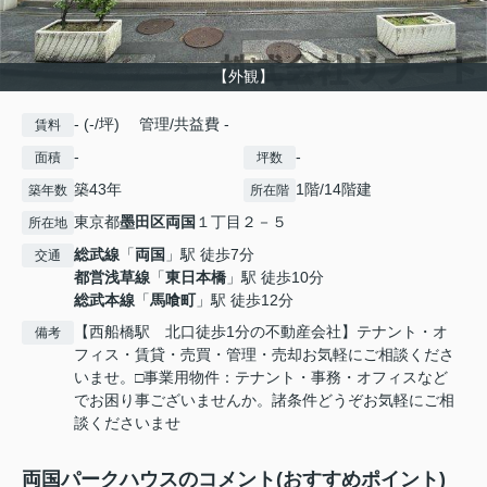
【外観】
- (-/坪) 管理/共益費 -
賃料
-
-
面積
坪数
築43年
1階/14階建
築年数
所在階
東京都
墨田区
両国
１丁目２－５
所在地
総武線
「
両国
」駅 徒歩7分
交通
都営浅草線
「
東日本橋
」駅 徒歩10分
総武本線
「
馬喰町
」駅 徒歩12分
【西船橋駅 北口徒歩1分の不動産会社】テナント・オ
備考
フィス・賃貸・売買・管理・売却お気軽にご相談くださ
いませ。□事業用物件：テナント・事務・オフィスなど
でお困り事ございませんか。諸条件どうぞお気軽にご相
談くださいませ
両国パークハウスのコメント(おすすめポイント)