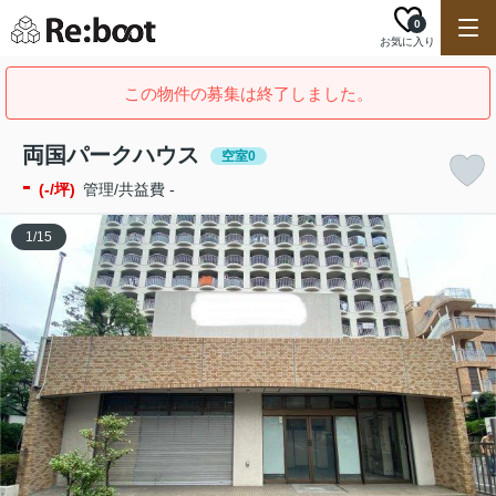
0
お気に入り
この物件の募集は終了しました。
両国パークハウス
空室0
-
(-/坪)
管理/共益費 -
1
/
15