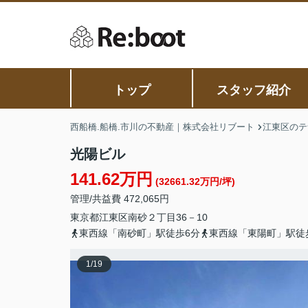
トップ
スタッフ紹介
西船橋.船橋.市川の不動産｜株式会社リブート
江東区のテ
光陽ビル
141.62万円
(32661.32万円/坪)
管理/共益費 472,065円
東京都
江東区
南砂
２丁目36－10
東西線「南砂町」駅徒歩6分
東西線「東陽町」駅徒
1
/
19