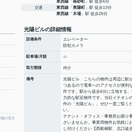
東西線
「
南砂町
」駅 徒歩6分
東西線
「
東陽町
」駅 徒歩13分
交通
東西線
「
木場
」駅 徒歩26分
光陽ビルの詳細情報
設備条件
エレベーター
防犯カメラ
駐車場/月額
-/-
取引態様
仲介
備考
光陽ビル こちらの物件は周辺に駅が
つあるので電車へのアクセスが便利
件です。駅から徒歩6分に立地する、
力的な駅近物件です。当社イチオシ
件の「光陽ビル」。ぜひ一度ご覧く
い。
テナント・オフィス・事務所お困り
情報の見方
ざいませんか。事業用物件お気軽に
し付けください【西船橋駅 北口徒歩