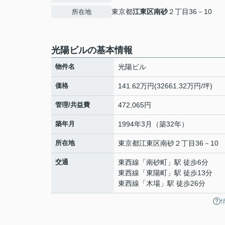
東京都
江東区
南砂
２丁目36－10
所在地
光陽ビルの基本情報
物件名
光陽ビル
価格
141.62万円(32661.32万円/坪)
管理/共益費
472,065円
築年月
1994年3月（築32年）
所在地
東京都
江東区
南砂
２丁目36－10
交通
東西線
「
南砂町
」駅 徒歩6分
東西線
「
東陽町
」駅 徒歩13分
東西線
「
木場
」駅 徒歩26分