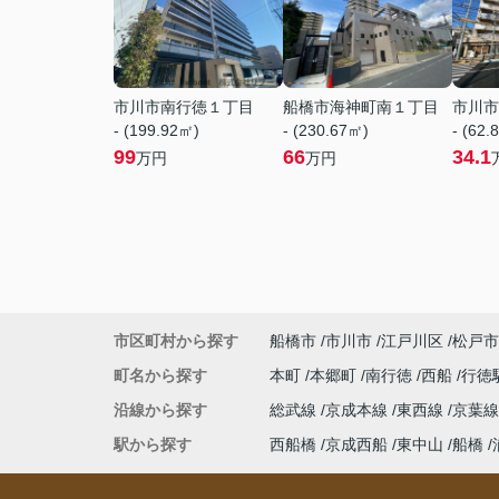
市川市南行徳１丁目
船橋市海神町南１丁目
市川市
- (199.92㎡)
- (230.67㎡)
- (62.
99
66
34.1
万円
万円
市区町村から探す
船橋市
市川市
江戸川区
松戸市
町名から探す
本町
本郷町
南行徳
西船
行徳
沿線から探す
総武線
京成本線
東西線
京葉
駅から探す
西船橋
京成西船
東中山
船橋