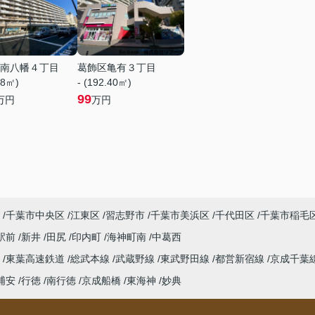
南八幡４丁目
葛飾区亀有３丁目
88㎡)
- (192.40㎡)
99
万円
万円
千葉市中央区
江東区
習志野市
千葉市美浜区
千代田区
千葉市稲毛
駅前
新井
田尻
印内町
海神町南
中葛西
線
東葉高速鉄道
総武本線
武蔵野線
東武野田線
都営新宿線
京成千葉
浦安
行徳
南行徳
京成船橋
東海神
妙典