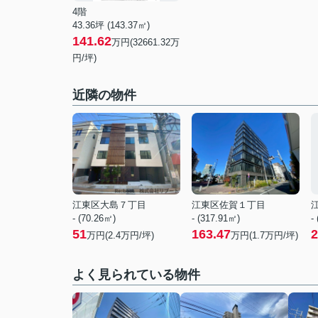
4階
43.36坪 (143.37㎡)
141.62
万円(32661.32万
円/坪)
近隣の物件
江東区大島７丁目
江東区佐賀１丁目
- (70.26㎡)
- (317.91㎡)
-
51
163.47
2
万円(
2.4
万円/坪)
万円(
1.7
万円/坪)
よく見られている物件