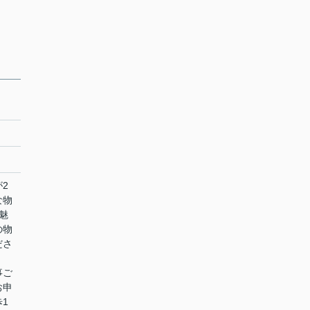
2
な物
魅
の物
ださ
事ご
お申
1