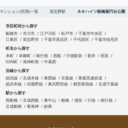
マンション(売買)一覧
習志野駅
ネオハイツ船橋薬円台公園
市区町村から探す
船橋市
市川市
江戸川区
松戸市
千葉市中央区
江東区
習志野市
千葉市美浜区
千代田区
千葉市稲毛区
町名から探す
本町
本郷町
南行徳
西船
行徳駅前
新井
田尻
印内町
海神町南
中葛西
沿線から探す
総武線
京成本線
東西線
京葉線
東葉高速鉄道
総武本線
武蔵野線
東武野田線
都営新宿線
京成千葉線
駅から探す
西船橋
京成西船
東中山
船橋
浦安
行徳
南行徳
京成船橋
東海神
妙典