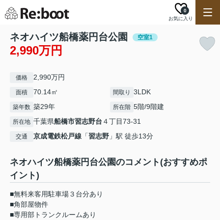
0
お気に入り
ネオハイツ船橋薬円台公園
空室1
2,990万円
2,990万円
価格
70.14㎡
3LDK
面積
間取り
築29年
5階/9階建
築年数
所在階
千葉県
船橋市
習志野台
４丁目73-31
所在地
京成電鉄松戸線
「
習志野
」駅 徒歩13分
交通
ネオハイツ船橋薬円台公園のコメント(おすすめポ
イント)
■無料来客用駐車場３台分あり
■角部屋物件
■専用部トランクルームあり