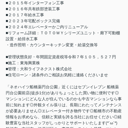
■２０１５年インターフォン工事
■２０１６年共有鉄部塗装工事
■２０１７年給水工事
■２０２３年宅配ボックス完備
■２０２４年エレベーターかご内リニューアル
■リフォーム詳細：ＴＯＴＯＷＹシリーズユニット・廊下可動棚
設置・給排水工事
・造作照明・カウンターキッチン変更・給湯交換等
■管理状態良好・年間固定資産税等令和７年１０５，５２７円
■施工：東海興業株
■管理：大和ライフネクスト株式会社
■住宅ローン・諸条件のご相談お気軽に連絡くださいませ
「ネオハイツ船橋薬円台公園」近くにはセブンイレブン 船橋薬
円台公園前店(徒歩1分)がありちょっとした買い物に便利です◎
マンションにどんな人が住んでいるのかも中古マンションなら事
前に知れます◎外観タイル張りは、長期にわたってメンテナンス
が必要ありません◎エレベーター付き物件です◎船橋市の不動産
情報をお求めなら、信頼と実績を誇る当社にお任せください◎経
験豊富な当社スタッフがしっかりとサポートいたします(*´ω`*)