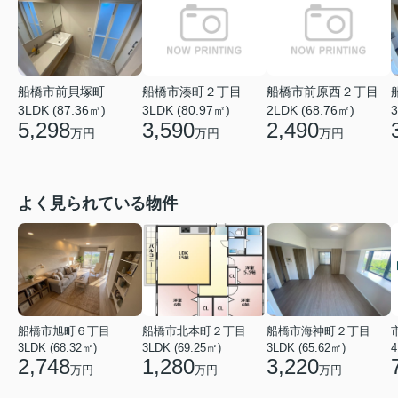
船橋市湊町２丁目
船橋市前原西２丁目
船橋市前貝塚町
3LDK (80.97㎡)
2LDK (68.76㎡)
3LDK (87.36㎡)
3
3,590
2,490
5,298
万円
万円
万円
よく見られている物件
船橋市旭町６丁目
船橋市北本町２丁目
船橋市海神町２丁目
3LDK (68.32㎡)
3LDK (69.25㎡)
3LDK (65.62㎡)
4
2,748
1,280
3,220
万円
万円
万円