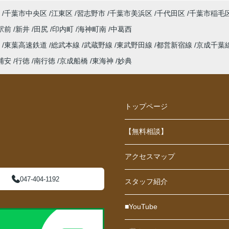
千葉市中央区
江東区
習志野市
千葉市美浜区
千代田区
千葉市稲毛
駅前
新井
田尻
印内町
海神町南
中葛西
線
東葉高速鉄道
総武本線
武蔵野線
東武野田線
都営新宿線
京成千葉
浦安
行徳
南行徳
京成船橋
東海神
妙典
トップページ
【無料相談】
アクセスマップ
047-404-1192
スタッフ紹介
■YouTube