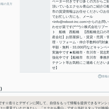
ベーター付きです◎多くの方からご
情報の見方
頂いているエクセル青山のご紹介◎
市の賃貸情報はお任せください◎お
でお忙しい方にも、メール
<info@reboot-inc.com>からのお問
わせが楽です(*^^*)☆株式会社リブー
ト 船橋 西船橋 【西船橋北口の
産会社】お部屋探し・賃貸・売買・
理・リフォーム・仲介手数料0円対象
半額・無料・33,000円などキャンペ
実施中です★船橋市・市川市・習志
強化中です【船橋市 市川市 事務
テナント等お気軽にご連絡ください
せ】
情報
)
です☆造りとデザインに関して、自信をもって情報を提供できるマンシ
ぜひ一度見ていただきたい、「エクセル青山」です☆当社スタッフが地域