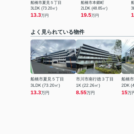
船橋市夏見５丁目
船橋市本郷町
3LDK (73.20㎡)
2LDK (48.85㎡)
3
13.3
19.5
1
万円
万円
よく見られている物件
船橋市夏見５丁目
市川市南行徳３丁目
船橋市
3LDK (73.20㎡)
1K (22.26㎡)
2DK (
13.3
8.55
15
万円
万円
万