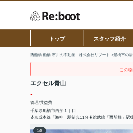
トップ
スタッフ紹介
西船橋.船橋.市川の不動産｜株式会社リブート
船橋市の居
この物
エクセル青山
-
管理/共益費 -
千葉県
船橋市
西船
１丁目
京成本線「海神」駅徒歩11分
総武線「西船橋」駅徒
1
/
8