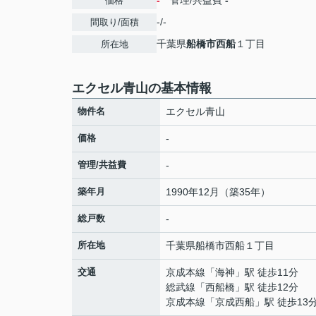
-
管理/共益費
-
価格
-/-
間取り/面積
千葉県
船橋市
西船
１丁目
所在地
エクセル青山の基本情報
物件名
エクセル青山
価格
-
管理/共益費
-
築年月
1990年12月（築35年）
総戸数
-
所在地
千葉県
船橋市
西船
１丁目
交通
京成本線
「
海神
」駅 徒歩11分
総武線
「
西船橋
」駅 徒歩12分
京成本線
「
京成西船
」駅 徒歩13