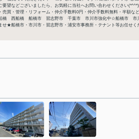
要望などございましたら、お気軽に当社へお問い合わせください(*^^*)
・売買・管理・リフォーム・仲介手数料0円・仲介手数料無料・半額な
船橋 西船橋 船橋市 習志野市 千葉市 市川市強化中☆船橋市 市
ませ★船橋市・市川市・習志野市・浦安市事務所・テナント等お任せく