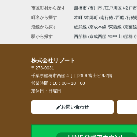
市区町村から探す
船橋市
市川市
江戸川区
松戸市
町名から探す
本町
本郷町
南行徳
西船
行徳
沿線から探す
総武線
京成本線
東西線
京葉
駅から探す
西船橋
京成西船
東中山
船橋
株式会社リブート
〒273-0031
千葉県船橋市西船４丁目26-9 富士ビル2階
営業時間：
10：00～18：00
定休日：
日曜日
お問い合わせ