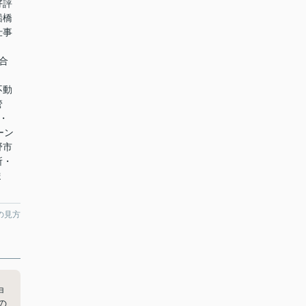
好評
船橋
仕事
い合
不動
管
・
ーン
野市
所・
ま
の見方
ョ
の