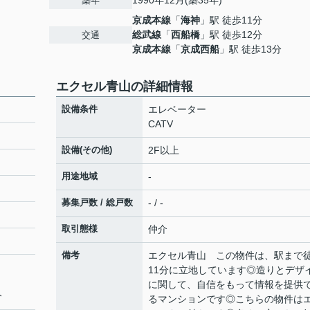
1990年12月(築35年)
築年
京成本線
「
海神
」駅 徒歩11分
総武線
「
西船橋
」駅 徒歩12分
交通
京成本線
「
京成西船
」駅 徒歩13分
エクセル青山の詳細情報
設備条件
エレベーター
CATV
設備(その他)
2F以上
用途地域
-
募集戸数 / 総戸数
- / -
取引態様
仲介
備考
エクセル青山 この物件は、駅まで
11分に立地しています◎造りとデザ
に関して、自信をもって情報を提供
分
るマンションです◎こちらの物件は