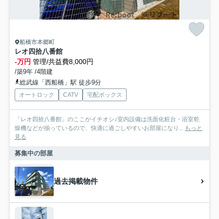
船橋市本郷町
レオ四拾八番館
-万円
管理/共益費8,000円
/築9年 /4階建
総武線「西船橋」駅 徒歩9分
オートロック
CATV
宅配ボックス
「レオ四拾八番館」のここがイチオシ♪室内設備は洗面化粧台・浴室乾
燥機などが揃っているので、快適に過ごしやすいお部屋になり...
もっと
見る
募集中の部屋
過去掲載物件