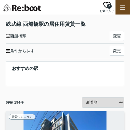
0
お気に入り
総武線 西船橋駅の居住用賃貸一覧
西船橋駅
変更
条件から探す
変更
おすすめの駅
69
棟
194
件
賃貸マンション