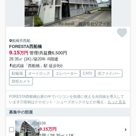
船橋市西船
FORESTA西船橋
9.15
万円
管理/共益費6,500円
28.35㎡ (1K) /築20年 /6階建
総武線「西船橋」駅 徒歩9分
駐輪場
オートロック
エレベーター
CATV
光ファイバー
防犯カメラ
FORESTA西船橋お家の中でパソコンを快適に使える光回線を導入して
います◎収納はクロゼット・シューズボックスなどが備え...
もっと見る
募集中の部屋
108
9.15万円
1階 / 28.35㎡ / 1K