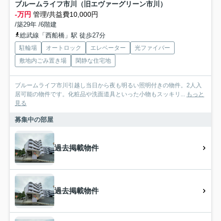
ブルームライフ市川（旧エヴァーグリーン市川）
-万円
管理/共益費10,000円
/築29年 /6階建
総武線「西船橋」駅 徒歩27分
駐輪場
オートロック
エレベーター
光ファイバー
敷地内ごみ置き場
閑静な住宅地
ブルームライフ市川引越し当日から夜も明るい照明付きの物件。2人入
居可能の物件です。化粧品や洗面道具といった小物もスッキリ...
もっと
見る
募集中の部屋
過去掲載物件
過去掲載物件