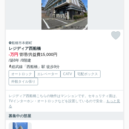
船橋市本郷町
レジディア西船橋
-万円
管理/共益費15,000円
/築8年 /8階建
総武線「西船橋」駅 徒歩9分
オートロック
エレベーター
CATV
宅配ボックス
外観タイル張り
レジディア西船橋こちらの物件はマンションです。セキュリティ面は、
TVインターホン・オートロックなどを設置しているので安全...
もっと見
る
募集中の部屋