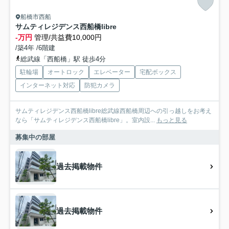
船橋市西船
サムティレジデンス西船橋libre
-万円
管理/共益費10,000円
/築4年 /6階建
総武線「西船橋」駅 徒歩4分
駐輪場
オートロック
エレベーター
宅配ボックス
インターネット対応
防犯カメラ
サムティレジデンス西船橋libre総武線西船橋周辺への引っ越しをお考え
なら「サムティレジデンス西船橋libre」。室内設...
もっと見る
募集中の部屋
過去掲載物件
過去掲載物件