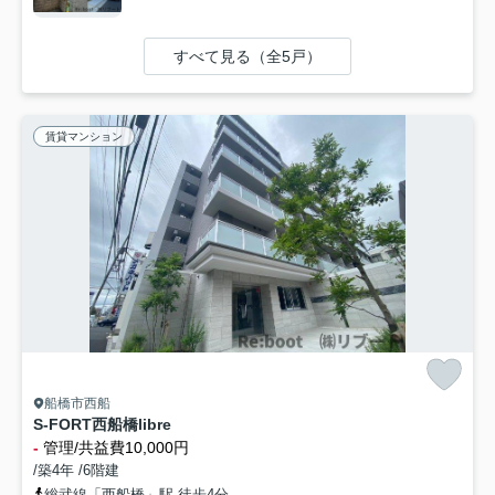
すべて見る（全5戸）
賃貸マンション
船橋市西船
S-FORT西船橋libre
-
管理/共益費10,000円
/築4年 /6階建
総武線「西船橋」駅 徒歩4分