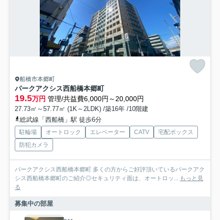
船橋市本郷町
パークアクシス西船橋本郷町
19.5
万円
管理/共益費6,000円～20,000円
27.73㎡～57.77㎡ (1K～2LDK) /築16年 /10階建
総武線「西船橋」駅 徒歩6分
駐輪場
オートロック
エレベーター
CATV
宅配ボックス
防犯カメラ
パークアクシス西船橋本郷町 多くの方からご好評頂いているパークアク
シス西船橋本郷町のご紹介◎セキュリティ面は、オートロッ...
もっと見
る
募集中の部屋