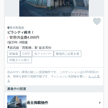
市川市高谷
ビラシティ鈴木Ⅰ
-
管理/共益費4,000円
/築33年 /4階建
総武線「西船橋」駅 徒歩30分
駐輪場
CATV
光ファイバー
敷地内ごみ置き場
外観タイル張り
住みやすい環境が嬉しい賃貸物件です。このマンションはCATV対応の
為、簡単な契約で視聴可能です。マンションに光回線を繋い...
もっと見
る
募集中の部屋
過去掲載物件