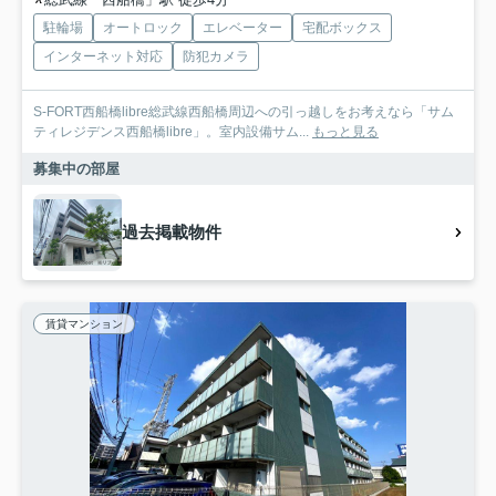
駐輪場
オートロック
エレベーター
宅配ボックス
インターネット対応
防犯カメラ
S-FORT西船橋libre総武線西船橋周辺への引っ越しをお考えなら「サム
ティレジデンス西船橋libre」。室内設備サム...
もっと見る
募集中の部屋
過去掲載物件
賃貸マンション