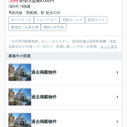
-万円
管理/共益費8,000円
/築5年 /4階建
総武線「西船橋」駅 徒歩11分
オートロック
エレベーター
宅配ボックス
防犯カメラ
敷地内ごみ置き場
閑静な住宅地
「S-FORT船橋海神」のここがイチオシ。室内設備は浴室乾燥機・洗面
化粧台などが揃っているので、快適に過ごしやすいお部屋...
もっと見る
募集中の部屋
過去掲載物件
過去掲載物件
過去掲載物件