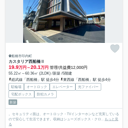
船橋市印内町
カスタリア西船橋Ⅱ
19.9
20.1
万円～
万円
管理/共益費12,000円
55.22㎡～60.36㎡ (2LDK) /新築 /5階建
総武線「西船橋」駅 徒歩4分
東西線「西船橋」駅 徒歩4分
駐輪場
オートロック
エレベーター
光ファイバー
宅配ボックス
防犯カメラ
新築
。セキュリティ面は、オートロック・TVインターホンなど充実している
ので安心して生活できます。収納はシューズボックス・クロ...
もっと見
る