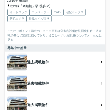
/築10年 /5階建
総武線「西船橋」駅 徒歩3分
オートロック
エレベーター
CATV
宅配ボックス
防犯カメラ
外観タイル張り
こだわりポイント満載のドゥーエ西船橋◎室内設備は洗面化粧台・浴室
乾燥機など豊富に揃っており、過ごしやすいお部屋になってお...
もっと
見る
募集中の部屋
過去掲載物件
過去掲載物件
過去掲載物件