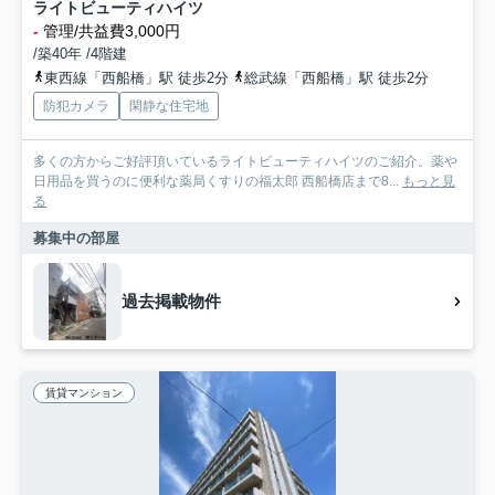
ライトビューティハイツ
-
管理/共益費3,000円
/築40年 /4階建
東西線「西船橋」駅 徒歩2分
総武線「西船橋」駅 徒歩2分
防犯カメラ
閑静な住宅地
多くの方からご好評頂いているライトビューティハイツのご紹介。薬や
日用品を買うのに便利な薬局くすりの福太郎 西船橋店まで8...
もっと見
る
募集中の部屋
過去掲載物件
賃貸マンション