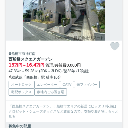
船橋市海神町南
西船橋スクエアガーデン
15
16.4
万円～
万円
管理/共益費8,000円
47.36㎡～59.28㎡ (2DK～3LDK) /築35年 /12階建
総武線「西船橋」駅 徒歩16分
オートロック
エレベーター
CATV
光ファイバー
宅配ボックス
敷地内ごみ置き場
「西船橋スクエアガーデン」：船橋市エリアの新居にピッタリ♪収納は
クロゼット・シューズボックスなど豊富なので、衣類や履き物...
もっと
見る
募集中の部屋