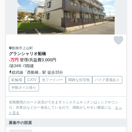
船橋市上山町
グランシャリオ船橋
-万円
管理/共益費3,000円
/築34年 /3階建
総武線「西船橋」駅 徒歩33分
駐輪場
CATV
光ファイバー
閑静な住宅地
バイク置場あり
外観タイル張り
初期費用のカード決済ができます☆システムキッチンはシンクやコン
ロ、作業台などが一体化しているので、掃除がしやすい構造にな...
もっ
と見る
募集中の部屋