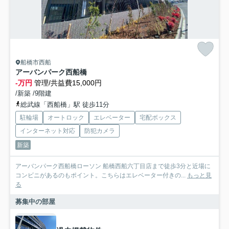
船橋市西船
アーバンパーク西船橋
-万円
管理/共益費15,000円
/新築 /9階建
総武線「西船橋」駅 徒歩11分
駐輪場
オートロック
エレベーター
宅配ボックス
インターネット対応
防犯カメラ
新築
アーバンパーク西船橋ローソン 船橋西船六丁目店まで徒歩3分と近場に
コンビニがあるのもポイント。こちらはエレベーター付きの...
もっと見
る
募集中の部屋