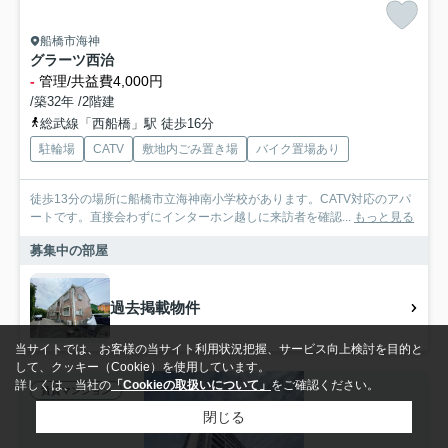
船橋市海神
グラーツ西治
-
管理/共益費4,000円
/築32年 /2階建
総武線「西船橋」駅 徒歩16分
駐輪場
CATV
敷地内ごみ置き場
バイク置場あり
徒歩13分の場所に船橋市立海神南小学校があります。CATV対応のアパ
ートです。直接会わずにインターホン越しに来訪者を確認...
もっと見る
募集中の部屋
過去掲載物件
当サイトでは、お客様の当サイト利用状況把握、サービス向上検討を目的と
して、クッキー（Cookie）を使用しています。
詳しくは、当社の
「Cookieの取扱いについて」
をご確認ください。
賃貸マンション
閉じる