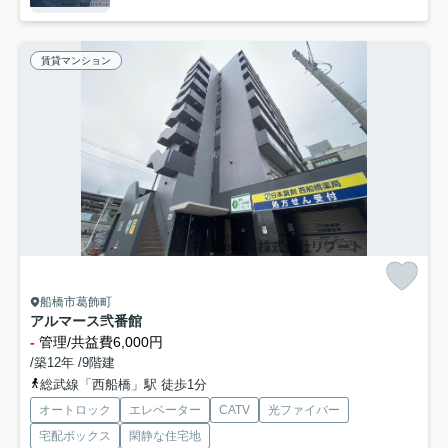
賃貸マンション
船橋市葛飾町
アルマース弐番館
-
管理/共益費6,000円
/築12年 /9階建
総武線「西船橋」駅 徒歩1分
オートロック
エレベーター
CATV
光ファイバー
宅配ボックス
閑静な住宅地