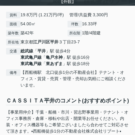
【外観】
19.8万円 (1.21万円/坪) 管理/共益費 3,300円
賃料
54.00㎡
16.33坪
面積
坪数
築42年
1階/4階建
築年数
所在階
東京都
江戸川区
平井
３丁目23-7
所在地
総武線
「
平井
」駅 徒歩4分
交通
東武亀戸線
「
亀戸水神
」駅 徒歩16分
東武亀戸線
「
東あずま
」駅 徒歩18分
【西船橋駅 北口徒歩1分の不動産会社】テナント・オ
備考
フィス・賃貸・売買・管理・売却お気軽にご相談くださ
いませ。
ＣＡＳＳＩＴＡ平井のコメント(おすすめポイント)
【事業用仲介】千葉・船橋・市川・習志野事業用・テナント・オ
フィス事務所・倉庫・移転や出店・開業等お任せください。内
装・オフィス機器等もご希望ございましたら合わせてご対応させ
て頂きます。▪️西船橋徒歩1分の不動産会社株式会社リブート▪️