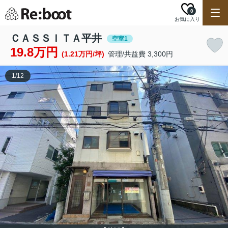
0
お気に入り
ＣＡＳＳＩＴＡ平井
空室1
19.8万円
(1.21万円/坪)
管理/共益費 3,300円
1
/
12