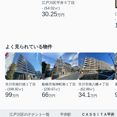
江戸川区平井５丁目
- (54.02㎡)
30.25
万円
-
よく見られている物件
市川市南行徳１丁目
船橋市海神町南１丁目
市川市南八幡４丁目
- (199.92㎡)
- (230.67㎡)
- (62.88㎡)
-
99
66
34.1
万円
万円
万円
江戸川区のテナント一覧
平井駅
ＣＡＳＳＩＴＡ平井