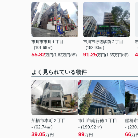
市川市市川１丁目
市川市行徳駅前２丁目
- (101.68㎡)
- (182.90㎡)
-
55.82
91.25
4
万円(
1.82
万円/坪)
万円(
1.65
万円/坪)
よく見られている物件
船橋市本町２丁目
市川市南行徳１丁目
船橋市
- (62.74㎡)
- (199.92㎡)
- (230
39.05
99
66
万円
万円
万