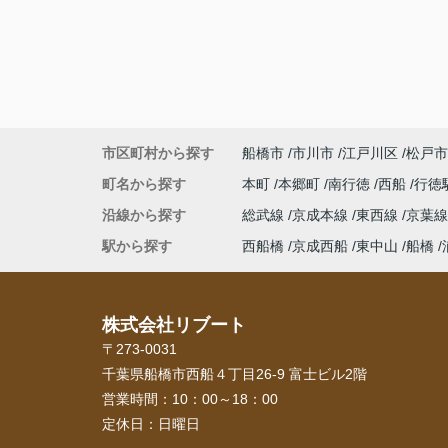
市区町村から探す
船橋市
市川市
江戸川区
松戸市
町名から探す
本町
本郷町
南行徳
西船
行徳
沿線から探す
総武線
京成本線
東西線
京葉
駅から探す
西船橋
京成西船
東中山
船橋
株式会社リブート
〒273-0031
千葉県船橋市西船４丁目26-9 富士ビル2階
営業時間：
10：00～18：00
定休日：
日曜日