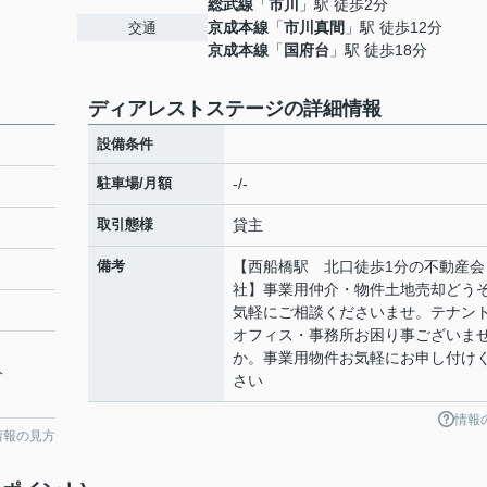
総武線
「
市川
」駅 徒歩2分
京成本線
「
市川真間
」駅 徒歩12分
交通
京成本線
「
国府台
」駅 徒歩18分
ディアレストステージの詳細情報
設備条件
駐車場/月額
-/-
取引態様
貸主
備考
【西船橋駅 北口徒歩1分の不動産会
社】事業用仲介・物件土地売却どう
気軽にご相談くださいませ。テナン
オフィス・事務所お困り事ございま
か。事業用物件お気軽にお申し付け
分
さい
情報
情報の見方