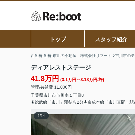
トップ
スタッフ紹介
西船橋.船橋.市川の不動産｜株式会社リブート
市川市のテ
ディアレストステージ
41.8万円
(3.1万円～3.18万円/坪)
管理/共益費 11,000円
千葉県
市川市
市川南
１丁目8
総武線「市川」駅徒歩2分
京成本線「市川真間」駅
1
/
14