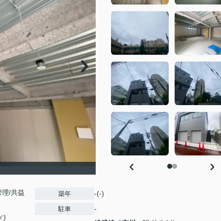
理/共益
-(-)
築年
-
駐車
㎡)