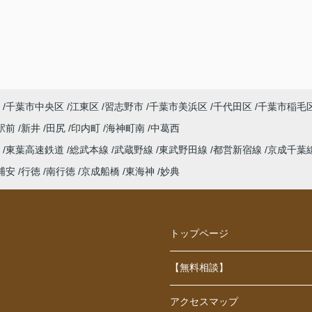
千葉市中央区
江東区
習志野市
千葉市美浜区
千代田区
千葉市稲毛
駅前
新井
田尻
印内町
海神町南
中葛西
線
東葉高速鉄道
総武本線
武蔵野線
東武野田線
都営新宿線
京成千葉
浦安
行徳
南行徳
京成船橋
東海神
妙典
トップページ
【無料相談】
アクセスマップ