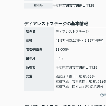
千葉県
市川市
市川南
１丁目8
所在地
ディアレストステージの基本情報
物件名
ディアレストステージ
価格
41.8万円(3.1万円～3.18万円/坪)
管理/共益費
11,000円
築年月
-（-）
所在地
千葉県
市川市
市川南
１丁目8
交通
総武線
「
市川
」駅 徒歩2分
京成本線
「
市川真間
」駅 徒歩12
京成本線
「
国府台
」駅 徒歩18分