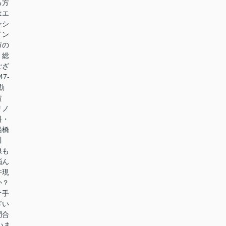
る方
はエ
ンシ
イン
市の
。総
ござ
7-
動
賃
リノ
料・
船橋
川
線も
悩ん
件現
か？
介手
ざい
問合
いま