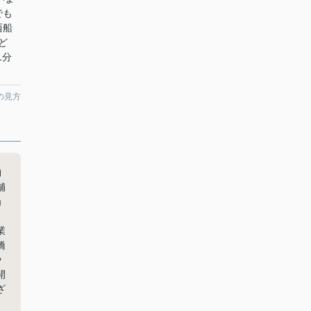
でも
西船
ど
1分
の見方
物
舗
ョ
業
橋
や
開
ざ