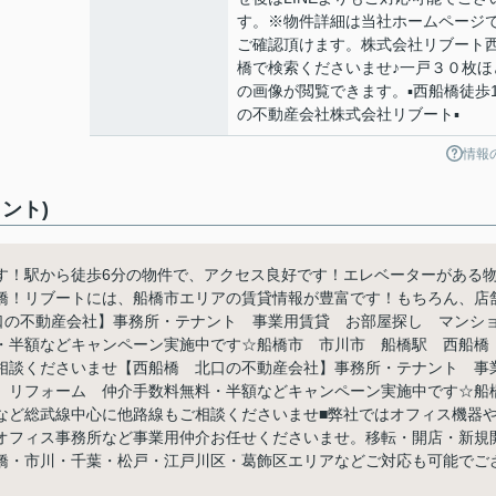
す。※物件詳細は当社ホームページ
ご確認頂けます。株式会社リブート
橋で検索くださいませ♪一戸３０枚ほ
の画像が閲覧できます。▪️西船橋徒歩
の不動産会社株式会社リブート▪️
情報
ント)
す！駅から徒歩6分の物件で、アクセス良好です！エレベーターがある
橋！リブートには、船橋市エリアの賃貸情報が豊富です！もちろん、店
北口の不動産会社】事務所・テナント 事業用賃貸 お部屋探し マンシ
・半額などキャンペーン実施中です☆船橋市 市川市 船橋駅 西船橋
相談くださいませ【西船橋 北口の不動産会社】事務所・テナント 事
 リフォーム 仲介手数料無料・半額などキャンペーン実施中です☆船
など総武線中心に他路線もご相談くださいませ■弊社ではオフィス機器
オフィス事務所など事業用仲介お任せくださいませ。移転・開店・新規
橋・市川・千葉・松戸・江戸川区・葛飾区エリアなどご対応も可能でご