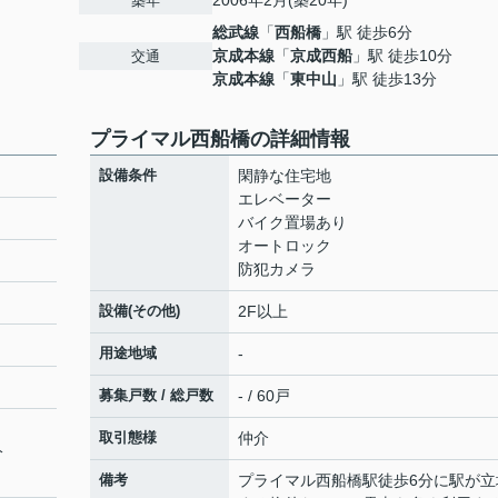
2006年2月(築20年)
築年
総武線
「
西船橋
」駅 徒歩6分
京成本線
「
京成西船
」駅 徒歩10分
交通
京成本線
「
東中山
」駅 徒歩13分
プライマル西船橋の詳細情報
設備条件
閑静な住宅地
エレベーター
バイク置場あり
オートロック
防犯カメラ
設備(その他)
2F以上
用途地域
-
募集戸数 / 総戸数
- / 60戸
取引態様
仲介
分
備考
プライマル西船橋駅徒歩6分に駅が立