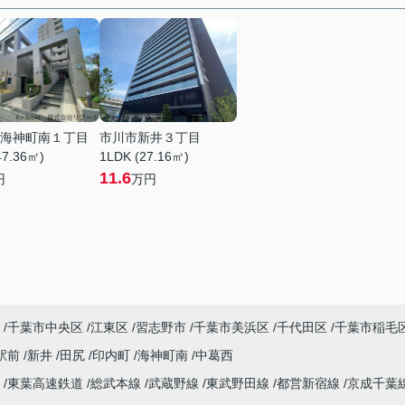
海神町南１丁目
市川市新井３丁目
47.36㎡)
1LDK (27.16㎡)
11.6
円
万円
千葉市中央区
江東区
習志野市
千葉市美浜区
千代田区
千葉市稲毛
駅前
新井
田尻
印内町
海神町南
中葛西
線
東葉高速鉄道
総武本線
武蔵野線
東武野田線
都営新宿線
京成千葉