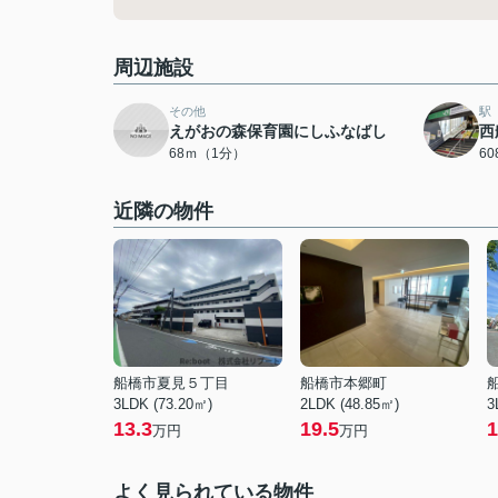
周辺施設
その他
駅
えがおの森保育園にしふなばし
西
68ｍ（1分）
6
近隣の物件
船橋市夏見５丁目
船橋市本郷町
3LDK (73.20㎡)
2LDK (48.85㎡)
3
13.3
19.5
1
万円
万円
よく見られている物件