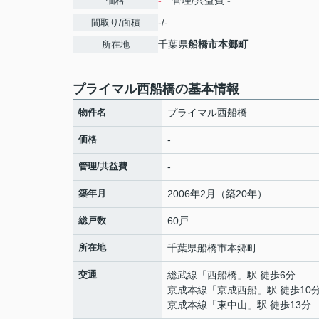
-
管理/共益費
-
価格
-/-
間取り/面積
千葉県
船橋市
本郷町
所在地
プライマル西船橋の基本情報
物件名
プライマル西船橋
価格
-
管理/共益費
-
築年月
2006年2月（築20年）
総戸数
60戸
所在地
千葉県
船橋市
本郷町
交通
総武線
「
西船橋
」駅 徒歩6分
京成本線
「
京成西船
」駅 徒歩10
京成本線
「
東中山
」駅 徒歩13分