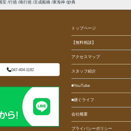
浦安
行徳
南行徳
京成船橋
東海神
妙典
トップページ
【無料相談】
アクセスマップ
047-404-1192
スタッフ紹介
■YouTube
■継ぐライフ
会社概要
プライバシーポリシー