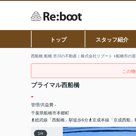
トップ
スタッフ紹介
西船橋.船橋.市川の不動産｜株式会社リブート
船橋市の居
この物
プライマル西船橋
-
管理/共益費 -
千葉県
船橋市
本郷町
総武線「西船橋」駅徒歩6分
京成本線「京成西船」
1
/
4