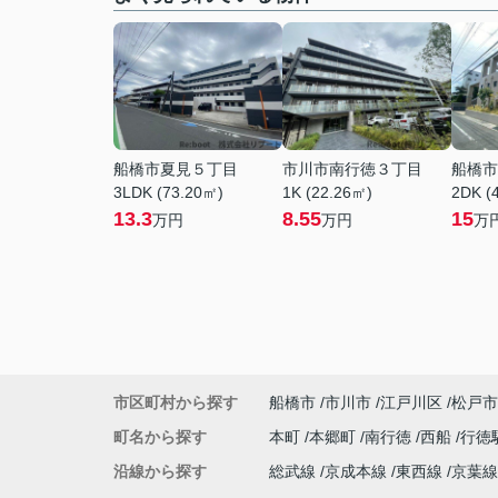
船橋市夏見５丁目
市川市南行徳３丁目
船橋市
3LDK (73.20㎡)
1K (22.26㎡)
2DK (
13.3
8.55
15
万円
万円
万
市区町村から探す
船橋市
市川市
江戸川区
松戸市
町名から探す
本町
本郷町
南行徳
西船
行徳
沿線から探す
総武線
京成本線
東西線
京葉