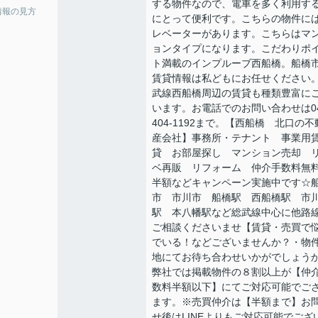
する物件なので、電車を多く利用す
情報の見方
にとって便利です。こちらの物件に
レベーターがあります。こちらはマ
ョンタイプになります。こだわりポ
ト満載のインプルーブ西船橋。船橋
賃貸情報は私どもにお任せください
武線西船橋周辺の賃貸も種類豊富に
います。お電話でのお問い合わせは04
404-1192まで。【西船橋 北口の不
産会社】事務所・テナント 事業用
貸 お部屋探し マンション売却 
ベ再販 リフォーム 仲介手数料無
半額などキャンペーン実施中です☆
市 市川市 船橋駅 西船橋駅 市
駅 本八幡駅など総武線中心に他路
ご相談くださいませ【賃貸・売買で
でいる！などございませんか？・物
地にてお待ち合わせいかがでしょう
弊社では掲載物件の８割以上が【仲
数料半額以下】にてご対応可能でご
ます。※売買仲介は【半額まで】お
せ後はLINEよりもご対応可能でござ