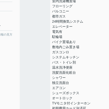
室内洗濯機置場
フローリング
バルコニー
都市ガス
24時間換気システム
分
エレベーター
電気有
情報の見方
駐輪場
バイク置場あり
敷地内ごみ置き場
ガスコンロ
システムキッチン
バス・トイレ別
温水洗浄便座
洗髪洗面化粧台
シャワー
独立洗面台
エアコン
シューズボックス
オートロック
TVモニタ付インターホン
初期費用カード決済可