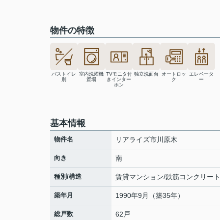
物件の特徴
バストイレ
室内洗濯機
TVモニタ付
独立洗面台
オートロッ
エレベータ
別
置場
きインター
ク
ー
ホン
基本情報
物件名
リアライズ市川原木
向き
南
種別/構造
賃貸マンション/鉄筋コンクリー
築年月
1990年9月（築35年）
総戸数
62戸