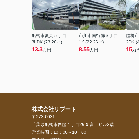
船橋市夏見５丁目
市川市南行徳３丁目
船橋市
3LDK (73.20㎡)
1K (22.26㎡)
2DK (
13.3
8.55
15
万円
万円
万
株式会社リブート
〒273-0031
千葉県船橋市西船４丁目26-9 富士ビル2階
営業時間：
10：00～18：00