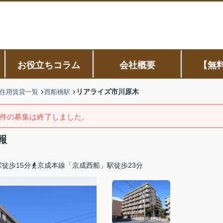
お役立ちコラム
会社概要
【無
リアライズ市川原木
住用賃貸一覧
西船橋駅
件の募集は終了しました。
報
徒歩15分
京成本線「京成西船」駅徒歩23分