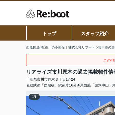
トップ
スタッフ紹介
西船橋.船橋.市川の不動産｜株式会社リブート
市川市の居
この物
リアライズ市川原木の過去掲載物件情
千葉県
市川市
原木
３丁目17-24
総武線「西船橋」駅徒歩16分
東西線「原木中山」駅
1
/
1