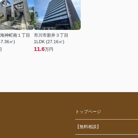
海神町南１丁目
市川市新井３丁目
47.36㎡)
1LDK (27.16㎡)
11.6
円
万円
トップページ
【無料相談】