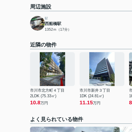
周辺施設
駅
西船橋駅
1352ｍ（17分）
近隣の物件
市川市北方町４丁目
市川市新井３丁目
2LDK (75.33㎡)
1DK (24.81㎡)
1
10.8
11.15
8
万円
万円
よく見られている物件