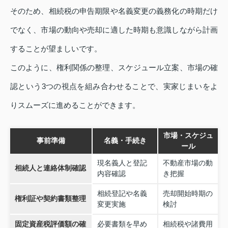
そのため、相続税の申告期限や名義変更の義務化の時期だけ
でなく、市場の動向や売却に適した時期も意識しながら計画
することが望ましいです。
このように、権利関係の整理、スケジュール立案、市場の確
認という3つの視点を組み合わせることで、実家じまいをよ
りスムーズに進めることができます。
市場・スケジュ
事前準備
名義・手続き
ール
現名義人と登記
不動産市場の動
相続人と連絡体制確認
内容確認
き把握
相続登記や名義
売却開始時期の
権利証や契約書類整理
変更実施
検討
固定資産税評価額の確
必要書類を早め
相続税や諸費用