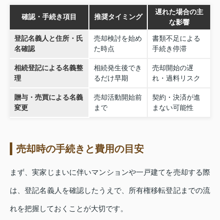
遅れた場合の主
確認・手続き項目
推奨タイミング
な影響
登記名義人と住所・氏
売却検討を始め
書類不足による
名確認
た時点
手続き停滞
相続登記による名義整
相続発生後でき
売却開始の遅
理
るだけ早期
れ・過料リスク
贈与・売買による名義
売却活動開始前
契約・決済が進
変更
まで
まない可能性
売却時の手続きと費用の目安
まず、実家じまいに伴いマンションや一戸建てを売却する際
は、登記名義人を確認したうえで、所有権移転登記までの流
れを把握しておくことが大切です。