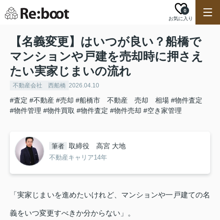
0
お気に入り
【名義変更】はいつが良い？船橋で
マンションや戸建を売却時に押さえ
たい実家じまいの流れ
不動産会社 西船橋
2026.04.10
#査定
#不動産
#売却
#船橋市 不動産 売却 相場
#物件査定
#物件管理
#物件買取
#物件査定
#物件売却
#空き家管理
取締役 高宮 大地
筆者
不動産キャリア14年
「実家じまいを進めたいけれど、マンションや一戸建ての名
義をいつ変更すべきか分からない」。