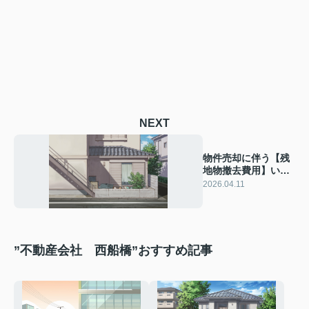
NEXT
物件売却に伴う【残
地物撤去費用】いく
ら？船橋エリアの相
2026.04.11
場と注意点を解説
”不動産会社 西船橋”おすすめ記事