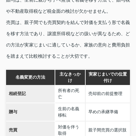
や不動産取得税など税金面の検討が欠かせません。
売買は、親子間でも売買契約を結んで対価を支払う形で名義
を移す方法であり、譲渡所得税などの扱いが異なるため、ど
の方法が実家じまいに適しているか、家族の意向と費用負担
を踏まえて比較検討することが大切です。
主なきっか
実家じまいでの位置
名義変更の方法
け
付け
所有者の死
相続登記
売却前の前提整理
亡
生前の名義
贈与
早めの承継準備
移転
対価を伴う
売買
親子間売買の選択肢
取得