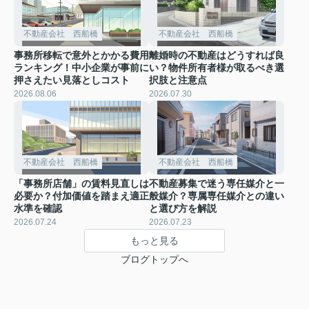
不動産会社 西船橋
不動産会社 西船橋
事務所移転で意外とかかる費用
離婚時の不動産はどうすれば良
ランキング！中小企業が事前に
い？物件所有者様が取るべき選
押さえたい見落としコスト
択肢と注意点
2026.08.06
2026.07.30
不動産会社 西船橋
不動産会社 西船橋
「事務所店舗」の賃料見直しは
不動産募集で迷う専任媒介と一
必要か？付加価値を踏まえ適正
般媒介？専属専任媒介との違い
水準を確認
と選び方を解説
2026.07.24
2026.07.23
もっと見る
ブログトップへ