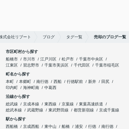
｜株式会社リブート
ブログ
タグ一覧
売却のブログ一覧
市区町村から探す
船橋市
市川市
江戸川区
松戸市
千葉市中央区
江東区
習志野市
千葉市美浜区
千代田区
千葉市稲毛区
町名から探す
本町
本郷町
南行徳
西船
行徳駅前
新井
田尻
印内町
海神町南
中葛西
沿線から探す
総武線
京成本線
東西線
京葉線
東葉高速鉄道
総武本線
武蔵野線
東武野田線
都営新宿線
京成千葉線
駅から探す
西船橋
京成西船
東中山
船橋
浦安
行徳
南行徳