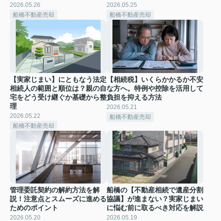
2026.05.26
2026.05.25
船橋不動産売却
船橋不動産売却
【実家じまい】にともなう法定
【相続税】いくらかかるか不安
相続人の範囲と順位は？親の自
な方へ。特例や控除を活用して
宅をどう受け継ぐか基礎から整
負担を抑える方法
理
2026.05.21
2026.05.22
船橋不動産売却
船橋不動産売却
管理委託契約の解約方法を解
船橋の【不動産相続で遺産分割
説！注意点とスムーズに進める
協議】が進まない？実家じまい
ためのポイント
に悩む前に取るべき対応を解説
2026.05.20
2026.05.19