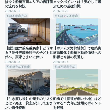
は今？船橋市川エリアの再評価
ェックポイントは？安心して選
の流れを解説
ぶための基礎知識
2026.06.01
2026.05.29
船橋不動産売却
西船橋売却不動産
【認知症の親名義実家】どうす
【ホルムズ海峡情勢】で建築資
る？物件売却検討中の子ども世
材高騰化？船橋不動産価格への
代へ。実家じまいに伴い
影響と今後の見通し
2026.05.28
2026.05.27
西船橋売却不動産
船橋不動産売却
【引き渡し後】の売主のリスク
船橋で【接道が弱い土地】はど
とは？売主・貸主が知っておき
うする？売却と活用のポイント
たい責任範囲
を解説