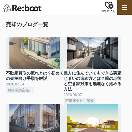
0
お気に入り
売却のブログ一覧
不動産買取の流れとは？初めて
遠方に住んでいてもできる実家
の売主向け手順を解説
じまいの進め方とは？親の老後
と空き家対策を無理なく始める
2026.07.14
方法
船橋不動産売却
2026.06.07
不動産会社 船橋