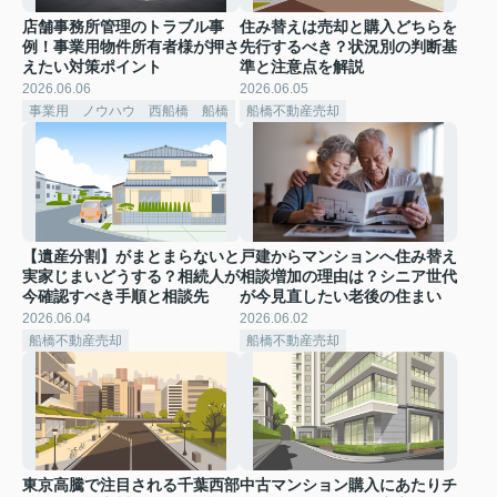
店舗事務所管理のトラブル事
住み替えは売却と購入どちらを
例！事業用物件所有者様が押さ
先行するべき？状況別の判断基
えたい対策ポイント
準と注意点を解説
2026.06.06
2026.06.05
事業用 ノウハウ 西船橋 船橋
船橋不動産売却
【遺産分割】がまとまらないと
戸建からマンションへ住み替え
実家じまいどうする？相続人が
相談増加の理由は？シニア世代
今確認すべき手順と相談先
が今見直したい老後の住まい
2026.06.04
2026.06.02
船橋不動産売却
船橋不動産売却
東京高騰で注目される千葉西部
中古マンション購入にあたりチ