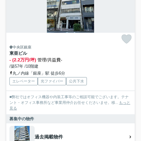
中央区銀座
東亜ビル
- (2.2万円/坪)
管理/共益費-
/築57年 /10階建
丸ノ内線「銀座」駅 徒歩6分
エレベーター
光ファイバー
公共下水
■弊社ではオフィス機器や内装工事等のご相談可能でございます。テナ
ント・オフィス事務所など事業用仲介お任せくださいませ。移...
もっと
見る
募集中の物件
過去掲載物件