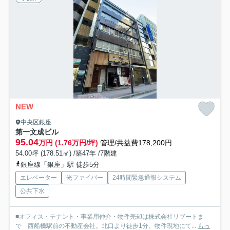
NEW
中央区銀座
第一文成ビル
95.04
万円 (1.76万円/坪)
管理/共益費178,200円
54.00坪 (178.51㎡) /築47年 /7階建
銀座線「銀座」駅 徒歩5分
エレベーター
光ファイバー
24時間緊急通報システム
公共下水
■オフィス・テナント・事業用仲介・物件売却は株式会社リブートま
で 西船橋駅前の不動産会社。北口より徒歩1分。物件現地にて...
もっ