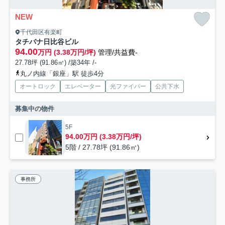
NEW
千代田区有楽町
タチバナ日比谷ビル
94.00
万円 (3.38万円/坪)
管理/共益費-
27.78坪 (91.86㎡) /築34年 /-
丸ノ内線「銀座」駅 徒歩4分
オートロック
エレベーター
光ファイバー
公共下水
募集中の物件
5F
94.00万円 (3.38万円/坪)
5階 / 27.78坪 (91.86㎡)
事務所