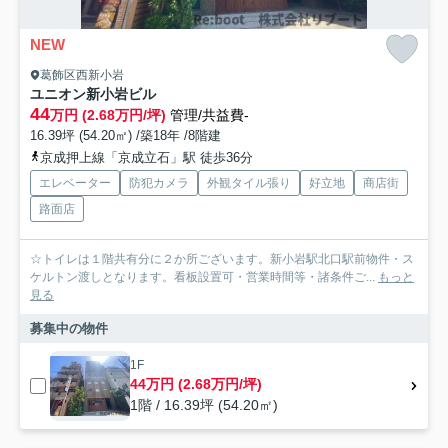
NEW
葛飾区西新小岩
ユニオン新小岩ビル
44
万円 (2.68万円/坪)
管理/共益費-
16.39坪 (54.20㎡) /築18年 /8階建
京成押上線「京成立石」駅 徒歩36分
エレベーター
防犯カメラ
外観タイル張り
好立地
商店街
路面店
☆トイレは１階共有分に２か所ございます。新小岩駅北口駅前物件・ス
ケルトン渡しとなります。看板設置可・営業時間等・諸条件ご...
もっと
見る
募集中の物件
1F
44万円 (2.68万円/坪)
1階 / 16.39坪 (54.20㎡)