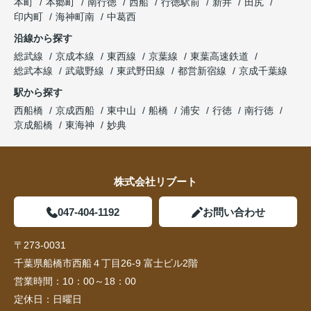
本町
本郷町
南行徳
西船
行徳駅前
新井
田尻
印内町
海神町南
中葛西
沿線から探す
総武線
京成本線
東西線
京葉線
東葉高速鉄道
総武本線
武蔵野線
東武野田線
都営新宿線
京成千葉線
駅から探す
西船橋
京成西船
東中山
船橋
浦安
行徳
南行徳
京成船橋
東海神
妙典
株式会社リブート
047-404-1192
お問い合わせ
〒273-0031
千葉県船橋市西船４丁目26-9 富士ビル2階
営業時間：
10：00～18：00
定休日：
日曜日