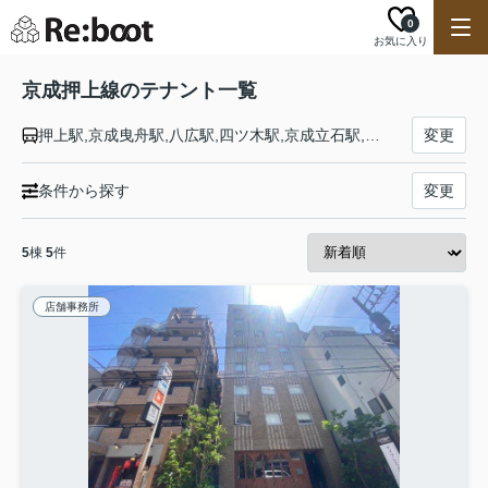
0
お気に入り
京成押上線のテナント一覧
押上駅,京成曳舟駅,八広駅,四ツ木駅,京成立石駅,青砥駅
変更
条件から探す
変更
5
棟
5
件
店舗事務所