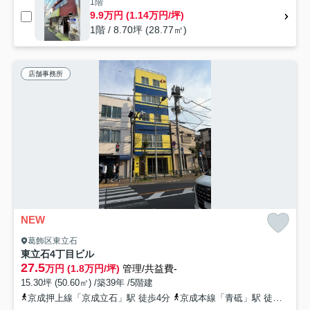
1階
9.9万円 (1.14万円/坪)
1階 / 8.70坪 (28.77㎡)
店舗事務所
NEW
葛飾区東立石
東立石4丁目ビル
27.5
万円 (1.8万円/坪)
管理/共益費-
15.30坪 (50.60㎡) /築39年 /5階建
京成押上線「京成立石」駅 徒歩4分
京成本線「青砥」駅 徒歩15分