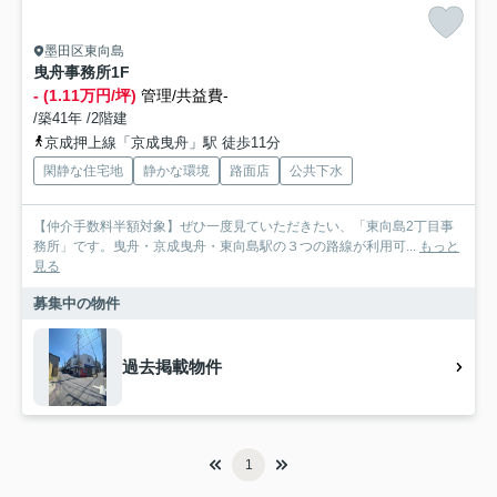
墨田区東向島
曳舟事務所1F
- (1.11万円/坪)
管理/共益費-
/築41年 /2階建
京成押上線「京成曳舟」駅 徒歩11分
閑静な住宅地
静かな環境
路面店
公共下水
【仲介手数料半額対象】ぜひ一度見ていただきたい、「東向島2丁目事
務所」です。曳舟・京成曳舟・東向島駅の３つの路線が利用可...
もっと
見る
募集中の物件
過去掲載物件
1