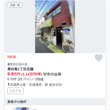
店舗一部
NEW
墨田区東向島
東向島1丁目店舗
9.9
万円 (1.14万円/坪)
管理/共益費-
8.70坪 (28.77㎡) /- /2階建
京成押上線「京成曳舟」駅 徒歩12分
公共下水
募集中の物件