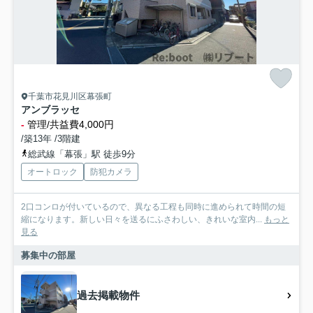
千葉市花見川区幕張町
アンブラッセ
-
管理/共益費4,000円
/築13年 /3階建
総武線「幕張」駅 徒歩9分
オートロック
防犯カメラ
2口コンロが付いているので、異なる工程も同時に進められて時間の短
縮になります。新しい日々を送るにふさわしい、きれいな室内...
もっと
見る
募集中の部屋
過去掲載物件