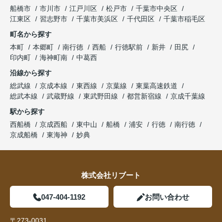
船橋市
市川市
江戸川区
松戸市
千葉市中央区
江東区
習志野市
千葉市美浜区
千代田区
千葉市稲毛区
町名から探す
本町
本郷町
南行徳
西船
行徳駅前
新井
田尻
印内町
海神町南
中葛西
沿線から探す
総武線
京成本線
東西線
京葉線
東葉高速鉄道
総武本線
武蔵野線
東武野田線
都営新宿線
京成千葉線
駅から探す
西船橋
京成西船
東中山
船橋
浦安
行徳
南行徳
京成船橋
東海神
妙典
株式会社リブート
047-404-1192
お問い合わせ
〒273-0031