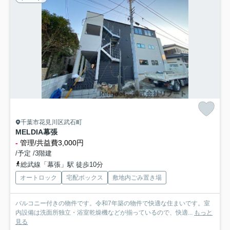
千葉市花見川区武石町
MELDIA幕張
-
管理/共益費3,000円
/予定 /3階建
総武線「幕張」駅 徒歩10分
オートロック
宅配ボックス
敷地内ごみ置き場
バルコニー付きの物件です。令和7年築の物件で快適な住まいです。室
内設備は洗面所独立・浴室乾燥機などが揃っているので、快適...
もっと
見る