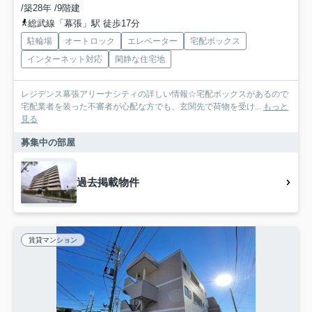
/築28年 /9階建
総武線「幕張」駅 徒歩17分
駐輪場
オートロック
エレベーター
宅配ボックス
インターネット対応
閑静な住宅地
レジデンス幕張アリーナシティの詳しい情報☆宅配ボックスがあるので
宅配業者を装った不審者が心配な方でも、玄関先で荷物を受け...
もっと
見る
募集中の部屋
過去掲載物件
賃貸マンション