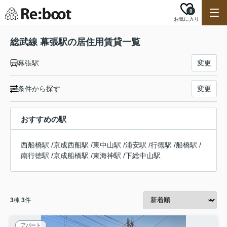
0
お気に入り
総武線 幕張駅の居住用賃貸一覧
幕張駅
変更
条件から探す
変更
おすすめの駅
西船橋駅
/
京成西船駅
/
東中山駅
/
浦安駅
/
行徳駅
/
船橋駅
/
南行徳駅
/
京成船橋駅
/
東海神駅
/
下総中山駅
3
棟
3
件
アパート