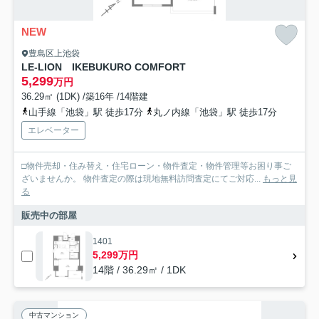
NEW
豊島区上池袋
LE-LION IKEBUKURO COMFORT
5,299
万円
36.29㎡ (1DK) /築16年 /14階建
山手線「池袋」駅 徒歩17分
丸ノ内線「池袋」駅 徒歩17分
エレベーター
□物件売却・住み替え・住宅ローン・物件査定・物件管理等お困り事ご
ざいませんか。 物件査定の際は現地無料訪問査定にてご対応...
もっと見
る
販売中の部屋
1401
5,299万円
14階 / 36.29㎡ / 1DK
中古マンション