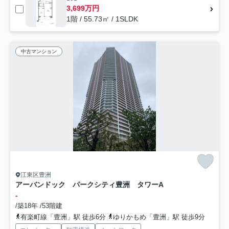
3,699万円
1階 / 55.73㎡ / 1SLDK
中古マンション
江東区豊洲
アーバンドック パークシティ豊洲 タワーA
-
/築18年 /53階建
有楽町線「豊洲」駅 徒歩6分
ゆりかもめ「豊洲」駅 徒歩9分