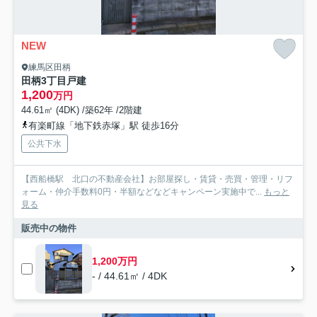
NEW
練馬区田柄
田柄3丁目戸建
1,200
万円
44.61㎡ (4DK) /築62年 /2階建
有楽町線「地下鉄赤塚」駅 徒歩16分
公共下水
【西船橋駅 北口の不動産会社】お部屋探し・賃貸・売買・管理・リフ
ォーム・仲介手数料0円・半額などなどキャンペーン実施中で...
もっと
見る
販売中の物件
1,200万円
- / 44.61㎡ / 4DK