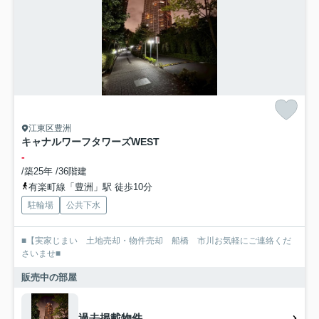
江東区豊洲
キャナルワーフタワーズWEST
-
/築25年 /36階建
有楽町線「豊洲」駅 徒歩10分
駐輪場
公共下水
■【実家じまい 土地売却・物件売却 船橋 市川お気軽にご連絡くだ
さいませ■
販売中の部屋
過去掲載物件