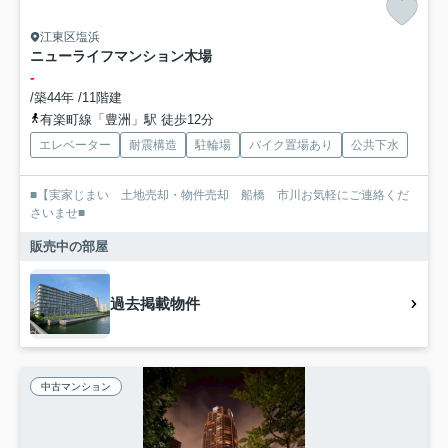
江東区塩浜
ニューライフマンション木場
-
/築44年 /11階建
有楽町線「豊洲」駅 徒歩12分
エレベーター
耐震構造
駐輪場
バイク置場あり
公共下水
■【実家じまい 土地売却・物件売却 船橋 市川お気軽にご連絡くだ
さいませ■
販売中の部屋
過去掲載物件
中古マンション