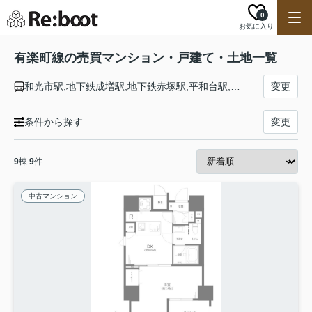
0
お気に入り
有楽町線の売買マンション・戸建て・土地一覧
和光市駅,地下鉄成増駅,地下鉄赤塚駅,平和台駅,氷川台駅,小竹向原駅,千川駅,要町駅,池袋駅,東池袋駅,護国寺駅,江戸川橋駅,飯田橋駅,市ケ谷駅,麹町駅,永田町駅,桜田門駅,有楽町駅,銀座一丁目駅,新富町駅,月島駅,豊洲駅,辰巳駅,新木場駅
変更
条件から探す
変更
9
棟
9
件
中古マンション