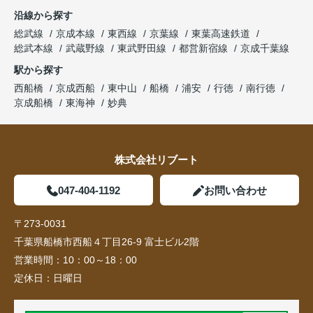
沿線から探す
総武線
京成本線
東西線
京葉線
東葉高速鉄道
総武本線
武蔵野線
東武野田線
都営新宿線
京成千葉線
駅から探す
西船橋
京成西船
東中山
船橋
浦安
行徳
南行徳
京成船橋
東海神
妙典
株式会社リブート
047-404-1192
お問い合わせ
〒273-0031
千葉県船橋市西船４丁目26-9 富士ビル2階
営業時間：
10：00～18：00
定休日：
日曜日