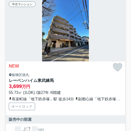
中古マンション
NEW
板橋区徳丸
レーベンハイム東武練馬
3,699
万円
55.73㎡ (1LDK) /築27年 /6階建
有楽町線「地下鉄赤塚」駅 徒歩14分
副都心線「地下鉄赤塚」駅 徒歩14分
オートロック
販売中の部屋
101