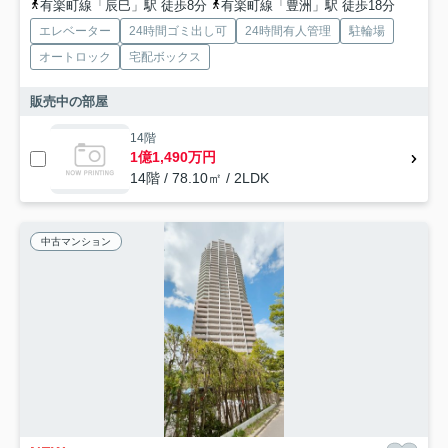
有楽町線「辰巳」駅 徒歩8分
有楽町線「豊洲」駅 徒歩18分
エレベーター
24時間ゴミ出し可
24時間有人管理
駐輪場
オートロック
宅配ボックス
販売中の部屋
14階
1億1,490万円
14階 / 78.10㎡ / 2LDK
中古マンション