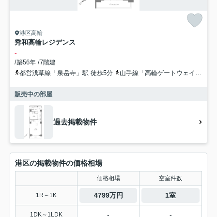
港区高輪
秀和高輪レジデンス
-
/築56年 /7階建
都営浅草線「泉岳寺」駅 徒歩5分
山手線「高輪ゲートウェイ」駅 徒歩10分
販売中の部屋
過去掲載物件
港区の掲載物件の価格相場
価格相場
空室件数
4799万円
1室
1R～1K
-
-
1DK～1LDK