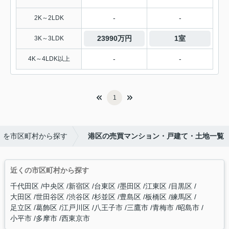
-
-
2K～2LDK
23990万円
1室
3K～3LDK
-
-
4K～4LDK以上
1
】を市区町村から探す
港区の売買マンション・戸建て・土地一覧
近くの市区町村から探す
千代田区
中央区
新宿区
台東区
墨田区
江東区
目黒区
大田区
世田谷区
渋谷区
杉並区
豊島区
板橋区
練馬区
足立区
葛飾区
江戸川区
八王子市
三鷹市
青梅市
昭島市
小平市
多摩市
西東京市