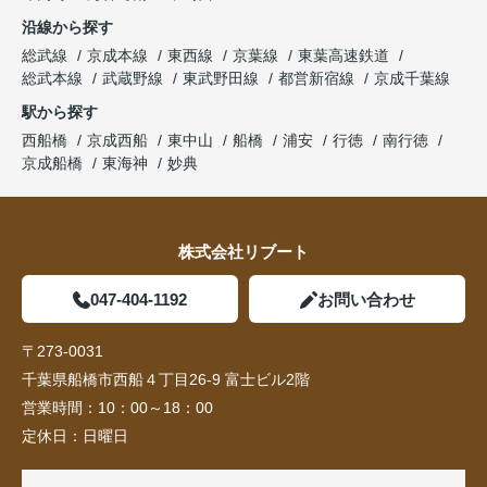
沿線から探す
総武線
京成本線
東西線
京葉線
東葉高速鉄道
総武本線
武蔵野線
東武野田線
都営新宿線
京成千葉線
駅から探す
西船橋
京成西船
東中山
船橋
浦安
行徳
南行徳
京成船橋
東海神
妙典
株式会社リブート
047-404-1192
お問い合わせ
〒273-0031
千葉県船橋市西船４丁目26-9 富士ビル2階
営業時間：
10：00～18：00
定休日：
日曜日