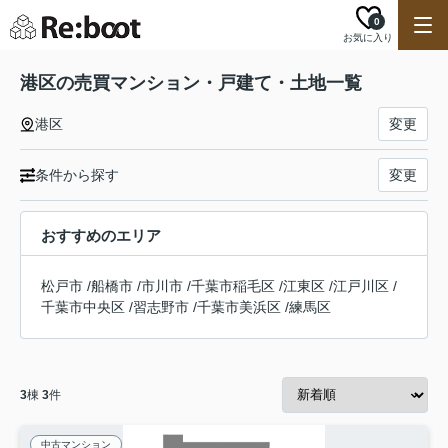
0
お気に入り
港区の売買マンション・戸建て・土地一覧
港区
変更
条件から探す
変更
おすすめのエリア
松戸市
/
船橋市
/
市川市
/
千葉市稲毛区
/
江東区
/
江戸川区
/
千葉市中央区
/
習志野市
/
千葉市美浜区
/
練馬区
3
棟
3
件
中古マンション