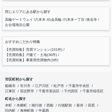
同じエリアにある駅から探す
高輪ゲートウェイ
六本木
白金高輪
六本木一丁目
泉岳寺
お台場海浜公園
おすすめこだわり特集
【売買特集】売買マンション(151件)
【売買特集】戸建て・土地(36件)
【売買特集】事業用売買物件(3件)
市区町村から探す
船橋市
市川市
江戸川区
松戸市
千葉市中央区
江東区
習志野市
千葉市美浜区
千代田区
千葉市稲毛区
町名から探す
本町
本郷町
南行徳
西船
行徳駅前
新井
田尻
印内町
海神町南
中葛西