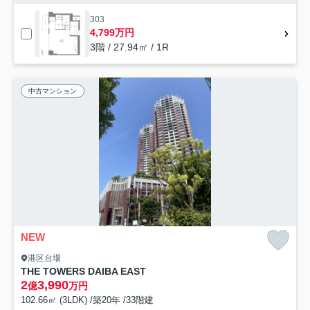
303
4,799万円
3階 / 27.94㎡ / 1R
中古マンション
NEW
港区台場
THE TOWERS DAIBA EAST
2
3,990
億
万円
102.66㎡ (3LDK) /築20年 /33階建