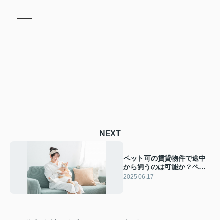
NEXT
ペット可の賃貸物件で途中
から飼うのは可能か？ペッ
ト相談可との違いも解説
2025.06.17