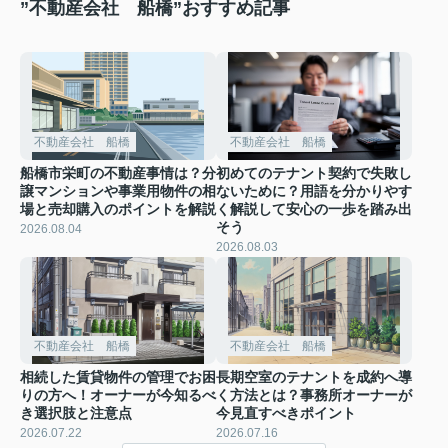
”不動産会社 船橋”おすすめ記事
不動産会社 船橋
不動産会社 船橋
船橋市栄町の不動産事情は？分
初めてのテナント契約で失敗し
譲マンションや事業用物件の相
ないために？用語を分かりやす
場と売却購入のポイントを解説
く解説して安心の一歩を踏み出
そう
2026.08.04
2026.08.03
不動産会社 船橋
不動産会社 船橋
相続した賃貸物件の管理でお困
長期空室のテナントを成約へ導
りの方へ！オーナーが今知るべ
く方法とは？事務所オーナーが
き選択肢と注意点
今見直すべきポイント
2026.07.22
2026.07.16