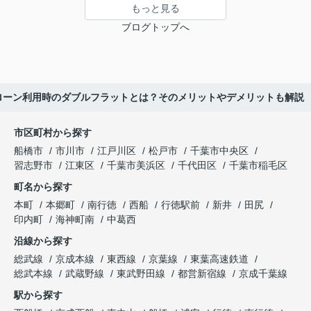
もっと見る
ブログトップへ
ローン利用時のダブルフラットとは？そのメリットやデメリットも解説
市区町村から探す
船橋市
市川市
江戸川区
松戸市
千葉市中央区
習志野市
江東区
千葉市美浜区
千代田区
千葉市稲毛区
町名から探す
本町
本郷町
南行徳
西船
行徳駅前
新井
田尻
印内町
海神町南
中葛西
沿線から探す
総武線
京成本線
東西線
京葉線
東葉高速鉄道
総武本線
武蔵野線
東武野田線
都営新宿線
京成千葉線
駅から探す