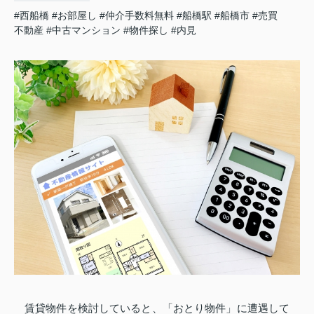
#西船橋
#お部屋し
#仲介手数料無料
#船橋駅
#船橋市
#売買
不動産
#中古マンション
#物件探し
#内見
賃貸物件を検討していると、「おとり物件」に遭遇して