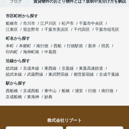
ブログ
賃貸物件のおとり物件とは？規制や見分け方を解説
市区町村から探す
船橋市
市川市
江戸川区
松戸市
千葉市中央区
江東区
習志野市
千葉市美浜区
千代田区
千葉市稲毛区
町名から探す
本町
本郷町
南行徳
西船
行徳駅前
新井
田尻
印内町
海神町南
中葛西
沿線から探す
総武線
京成本線
東西線
京葉線
東葉高速鉄道
総武本線
武蔵野線
東武野田線
都営新宿線
京成千葉線
駅から探す
西船橋
京成西船
東中山
船橋
浦安
行徳
南行徳
京成船橋
東海神
妙典
株式会社リブート