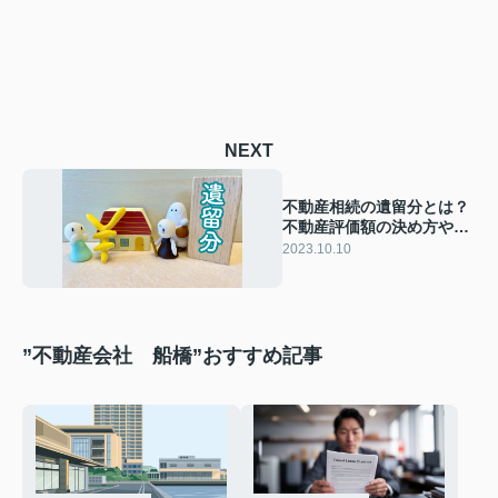
NEXT
不動産相続の遺留分とは？
不動産評価額の決め方や決
まらないときの対処法
2023.10.10
”不動産会社 船橋”おすすめ記事