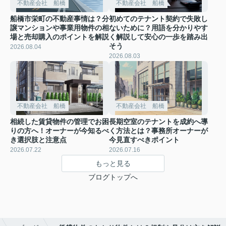
不動産会社 船橋
不動産会社 船橋
船橋市栄町の不動産事情は？分
初めてのテナント契約で失敗し
譲マンションや事業用物件の相
ないために？用語を分かりやす
場と売却購入のポイントを解説
く解説して安心の一歩を踏み出
そう
2026.08.04
2026.08.03
不動産会社 船橋
不動産会社 船橋
相続した賃貸物件の管理でお困
長期空室のテナントを成約へ導
りの方へ！オーナーが今知るべ
く方法とは？事務所オーナーが
き選択肢と注意点
今見直すべきポイント
2026.07.22
2026.07.16
もっと見る
ブログトップへ