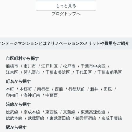
もっと見る
ブログトップへ
ィンテージマンションとは？リノベーションのメリットや費用をご紹介
市区町村から探す
船橋市
市川市
江戸川区
松戸市
千葉市中央区
江東区
習志野市
千葉市美浜区
千代田区
千葉市稲毛区
町名から探す
本町
本郷町
南行徳
西船
行徳駅前
新井
田尻
印内町
海神町南
中葛西
沿線から探す
総武線
京成本線
東西線
京葉線
東葉高速鉄道
総武本線
武蔵野線
東武野田線
都営新宿線
京成千葉線
駅から探す