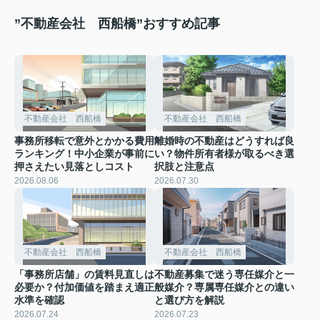
”不動産会社 西船橋”おすすめ記事
不動産会社 西船橋
不動産会社 西船橋
事務所移転で意外とかかる費用
離婚時の不動産はどうすれば良
ランキング！中小企業が事前に
い？物件所有者様が取るべき選
押さえたい見落としコスト
択肢と注意点
2026.08.06
2026.07.30
不動産会社 西船橋
不動産会社 西船橋
「事務所店舗」の賃料見直しは
不動産募集で迷う専任媒介と一
必要か？付加価値を踏まえ適正
般媒介？専属専任媒介との違い
水準を確認
と選び方を解説
2026.07.24
2026.07.23