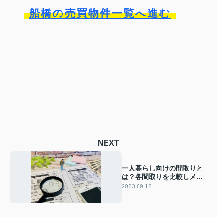
船橋の売買物件一覧へ進む
NEXT
一人暮らし向けの間取りと
は？各間取りを比較しメリ
ットやデメリットを解説
2023.09.12