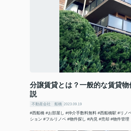
分譲賃貸とは？一般的な賃貸物
説
不動産会社 船橋
2023.09.19
#西船橋
#お部屋し
#仲介手数料無料
#西船橋駅
#リノ
ション
#フルリノベ
#物件探し
#内見
#売却
#物件管理