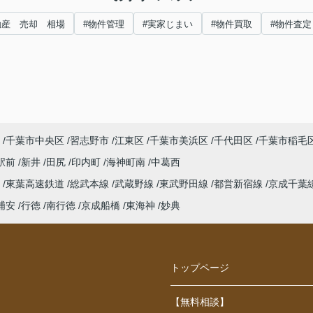
動産 売却 相場
#物件管理
#実家じまい
#物件買取
#物件査定
千葉市中央区
習志野市
江東区
千葉市美浜区
千代田区
千葉市稲毛
駅前
新井
田尻
印内町
海神町南
中葛西
線
東葉高速鉄道
総武本線
武蔵野線
東武野田線
都営新宿線
京成千葉
浦安
行徳
南行徳
京成船橋
東海神
妙典
トップページ
【無料相談】