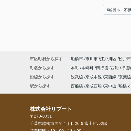
#船橋市 不
市区町村から探す
船橋市
市川市
江戸川区
松戸市
町名から探す
本町
本郷町
南行徳
西船
行徳
沿線から探す
総武線
京成本線
東西線
京葉
駅から探す
西船橋
京成西船
東中山
船橋
株式会社リブート
〒273-0031
千葉県船橋市西船４丁目26-9 富士ビル2階
営業時間：
10：00～18：00